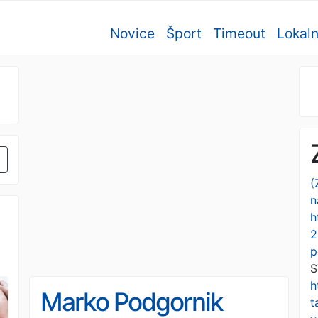
Novice
Šport
Timeout
Lokal
(
n
h
2
p
S
h
Marko Podgornik
t