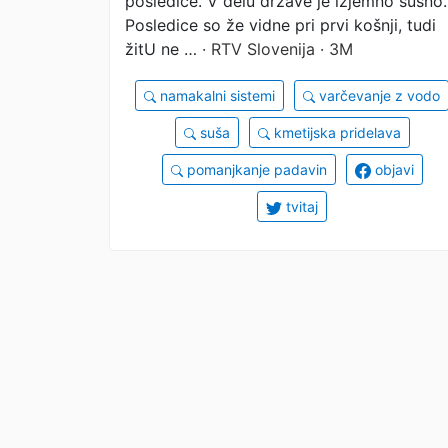
posledice. V delu države je izjemno sušno.
Posledice so že vidne pri prvi košnji, tudi
žitU ne …
· RTV Slovenija · 3M
namakalni sistemi
varčevanje z vodo
suša
kmetijska pridelava
pomanjkanje padavin
objavi
tvitaj