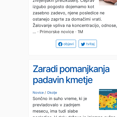
življenjskih preizkušenj. Čeprav
izgubo pogosto dojemamo kot
zasebno zadevo, njene posledice ne
ostanejo zaprte za domačimi vrati.
Žalovanje vpliva na koncentracijo, odnose,
…
· Primorske novice · 1M
objavi
tvitaj
Zaradi pomanjkanja
padavin kmetje
opozarjajo na težave 
Novice
/
Okolje
Sončno in suho vreme, ki je
sušo
prevladovalo v zadnjem
mesecu, ima tudi slabe