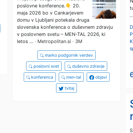
N
poslovne konference.👇 20.
druga slovenska
t
maja 2026 bo v Cankarjevem
konferenca o
domu v Ljubljani potekala druga
D
slovenska konferenca o duševnem zdravju
duševnem zdravju v
P
v poslovnem svetu – MEN-TAL 2026, ki
K
letos …
· Metropolitan.si · 3M
poslovnem svetu
s
marko podgornik verdev
poslovni svet
duševno zdravje
6
konferenca
men-tal
objavi
tvitaj
S