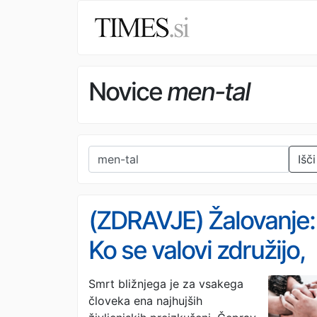
Novice
men-tal
Išči
(ZDRAVJE) Žalovanje:
Ko se valovi združijo,
nas izguba poveže
Smrt bližnjega je za vsakega
človeka ena najhujših