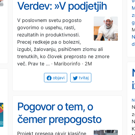
v
Verdev: »V podjetjih
M
z
znamo govoriti o
V poslovnem svetu pogosto
g
govorimo o uspehu, rasti,
rezultatih. Ne znamo
M
rezultatih in produktivnosti.
N
pa govoriti o tem, ko
Precej redkeje pa o bolezni,
d
izgubi, žalovanju, psihičnem zlomu ali
se človek zlomi«
trenutkih, ko človek preprosto ne zmore
več. Prav te …
· Mariborinfo · 2M
objavi
tvitaj
N
s
Pogovor o tem, o
N
z
čemer prepogosto
N
molčimo: pred vrati je
K
Projekt presega okvir klasične