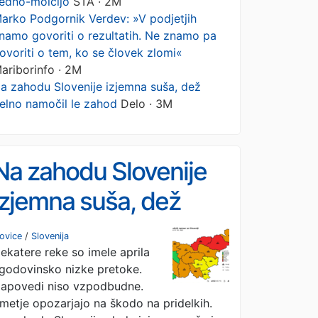
edno-molcijo
STA · 2M
arko Podgornik Verdev: »V podjetjih
namo govoriti o rezultatih. Ne znamo pa
ovoriti o tem, ko se človek zlomi«
ariborinfo · 2M
a zahodu Slovenije izjemna suša, dež
elno namočil le zahod
Delo · 3M
Na zahodu Slovenije
izjemna suša, dež
delno namočil le
ovice
/
Slovenija
ekatere reke so imele aprila
zahod
godovinsko nizke pretoke.
apovedi niso vzpodbudne.
metje opozarjajo na škodo na pridelkih.