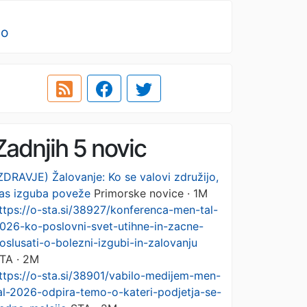
no
Zadnjih 5 novic
ZDRAVJE) Žalovanje: Ko se valovi združijo,
as izguba poveže
Primorske novice · 1M
ttps://o-sta.si/38927/konferenca-men-tal-
026-ko-poslovni-svet-utihne-in-zacne-
oslusati-o-bolezni-izgubi-in-zalovanju
TA · 2M
ttps://o-sta.si/38901/vabilo-medijem-men-
al-2026-odpira-temo-o-kateri-podjetja-se-