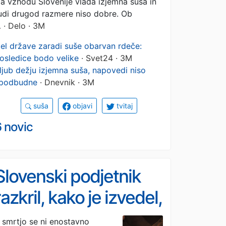
a vzhodu Slovenije vlada izjemna suša in
udi drugod razmere niso dobre. Ob
…
· Delo · 3M
el države zaradi suše obarvan rdeče:
osledice bodo velike
· Svet24 · 3M
ljub dežju izjemna suša, napovedi niso
podbudne
· Dnevnik · 3M
suša
objavi
tvitaj
 novic
Slovenski podjetnik
razkril, kako je izvedel,
da je okužen z
 smrtjo se ni enostavno