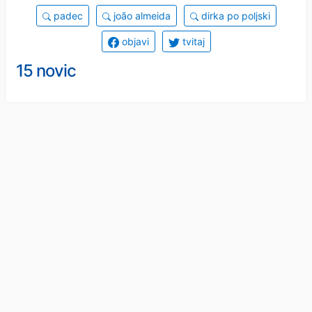
padec
joão almeida
dirka po poljski
objavi
tvitaj
15 novic