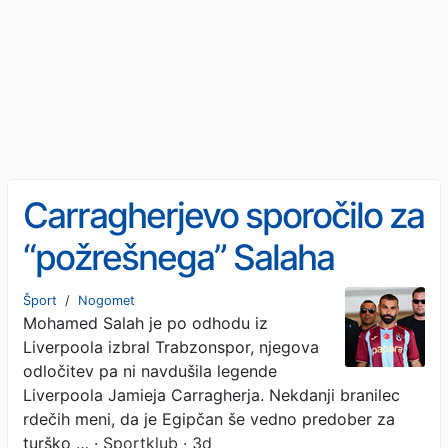
Carragherjevo sporočilo za
“požrešnega” Salaha
Šport
/
Nogomet
Mohamed Salah je po odhodu iz
Liverpoola izbral Trabzonspor, njegova
odločitev pa ni navdušila legende
Liverpoola Jamieja Carragherja. Nekdanji branilec
rdečih meni, da je Egipčan še vedno predober za
turško …
· Sportklub · 3d