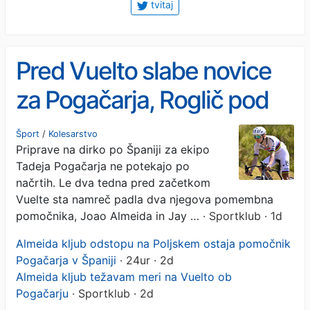
tvitaj
Pred Vuelto slabe novice
za Pogačarja, Roglič pod
vprašajem
Šport
/
Kolesarstvo
Priprave na dirko po Španiji za ekipo
Tadeja Pogačarja ne potekajo po
načrtih. Le dva tedna pred začetkom
Vuelte sta namreč padla dva njegova pomembna
pomočnika, Joao Almeida in Jay …
· Sportklub · 1d
Almeida kljub odstopu na Poljskem ostaja pomočnik
Pogačarja v Španiji
· 24ur · 2d
Almeida kljub težavam meri na Vuelto ob
Pogačarju
· Sportklub · 2d