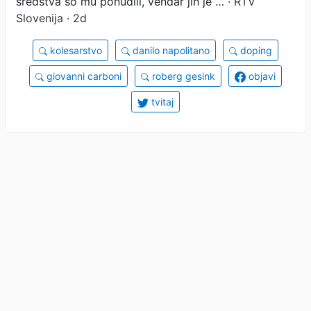
sredstva so mu ponudili, vendar jih je …
· RTV
Slovenija · 2d
kolesarstvo
danilo napolitano
doping
giovanni carboni
roberg gesink
objavi
tvitaj