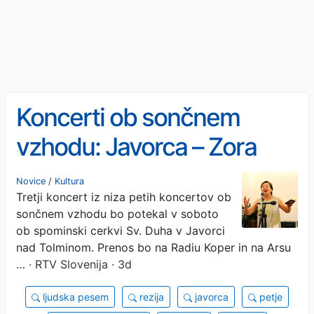
Koncerti ob sončnem
vzhodu: Javorca – Zora
miru
Novice
/
Kultura
Tretji koncert iz niza petih koncertov ob
sončnem vzhodu bo potekal v soboto
ob spominski cerkvi Sv. Duha v Javorci
nad Tolminom. Prenos bo na Radiu Koper in na Arsu
…
· RTV Slovenija · 3d
ljudska pesem
rezija
javorca
petje