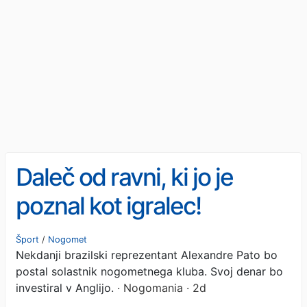
Daleč od ravni, ki jo je
poznal kot igralec!
Alexandre Pato kupuje
Šport
/
Nogomet
Nekdanji brazilski reprezentant Alexandre Pato bo
klub, odločil se je
postal solastnik nogometnega kluba. Svoj denar bo
investirati v Angliji
investiral v Anglijo.
· Nogomania · 2d