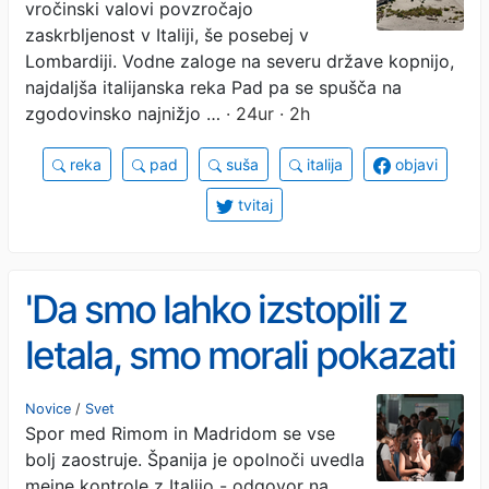
vročinski valovi povzročajo
zaskrbljenost v Italiji, še posebej v
Lombardiji. Vodne zaloge na severu države kopnijo,
najdaljša italijanska reka Pad pa se spušča na
zgodovinsko najnižjo …
· 24ur · 2h
reka
pad
suša
italija
objavi
tvitaj
'Da smo lahko izstopili z
letala, smo morali pokazati
dokumente'
Novice
/
Svet
Spor med Rimom in Madridom se vse
bolj zaostruje. Španija je opolnoči uvedla
mejne kontrole z Italijo - odgovor na