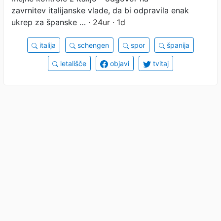
zavrnitev italijanske vlade, da bi odpravila enak
ukrep za španske …
· 24ur · 1d
italija
schengen
spor
španija
letališče
objavi
tvitaj