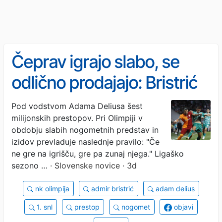
Čeprav igrajo slabo, se
odlično prodajajo: Bristrić
je Olimpiji prinesel dva
Pod vodstvom Adama Deliusa šest
milijonskih prestopov. Pri Olimpiji v
milijona evrov
obdobju slabih nogometnih predstav in
izidov prevladuje naslednje pravilo: "Če
ne gre na igrišču, gre pa zunaj njega." Ligaško
sezono …
· Slovenske novice · 3d
nk olimpija
admir bristrić
adam delius
1. snl
prestop
nogomet
objavi