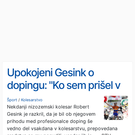
Upokojeni Gesink o
dopingu: "Ko sem prišel v
peloton, je bilo to običajno"
Šport
/
Kolesarstvo
Nekdanji nizozemski kolesar Robert
Gesink je razkril, da je bil ob njegovem
prihodu med profesionalce doping še
vedno del vsakdana v kolesarstvu, prepovedana