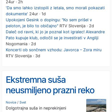
24ur · 2h
'Da smo lahko izstopili z letala, smo morali pokazati
dokumente'
24ur · 1d
Upokojeni Gesink o dopingu: "Ko sem prišel v
peloton, je bilo to običajno"
RTV Slovenija · 2d
Daleč od ravni, ki jo je poznal kot igralec! Alexandre
Pato kupuje klub, odločil se je investirati v Angliji
Nogomania · 2d
Koncerti ob sončnem vzhodu: Javorca – Zora miru
RTV Slovenija · 3d
Ekstremna suša
neusmiljeno prazni reko
Pad
Novice
/
Svet
Dolgotrajna suša in neprekinjeni