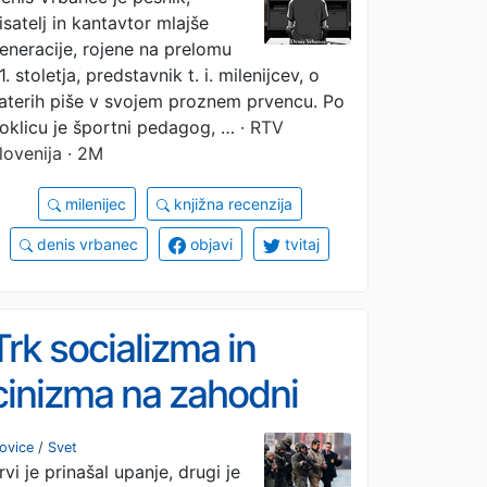
isatelj in kantavtor mlajše
eneracije, rojene na prelomu
1. stoletja, predstavnik t. i. milenijcev, o
aterih piše v svojem proznem prvencu. Po
oklicu je športni pedagog, …
· RTV
lovenija · 2M
milenijec
knjižna recenzija
denis vrbanec
objavi
tvitaj
Trk socializma in
cinizma na zahodni
polobli
ovice
/
Svet
rvi je prinašal upanje, drugi je