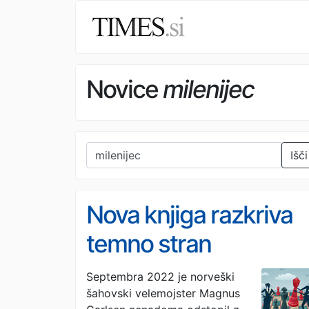
Novice
milenijec
Išči
Nova knjiga razkriva
temno stran
spletnega šaha in
Septembra 2022 je norveški
šahovski velemojster Magnus
spletnih prevar