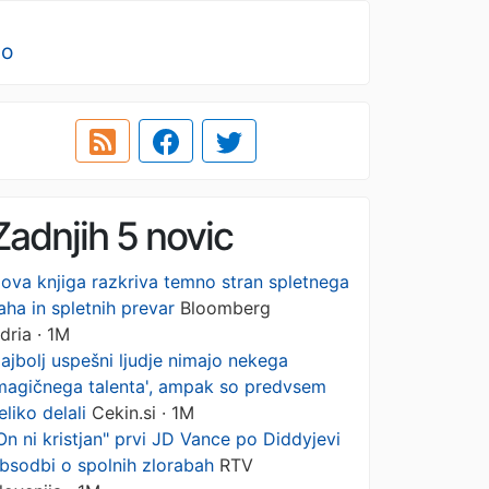
no
Zadnjih 5 novic
ova knjiga razkriva temno stran spletnega
aha in spletnih prevar
Bloomberg
dria · 1M
ajbolj uspešni ljudje nimajo nekega
magičnega talenta', ampak so predvsem
eliko delali
Cekin.si · 1M
On ni kristjan" prvi JD Vance po Diddyjevi
bsodbi o spolnih zlorabah
RTV