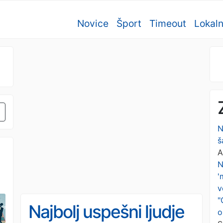
Novice
Šport
Timeout
Lokal
N
š
A
N
'
v
"
Najbolj uspešni ljudje
o