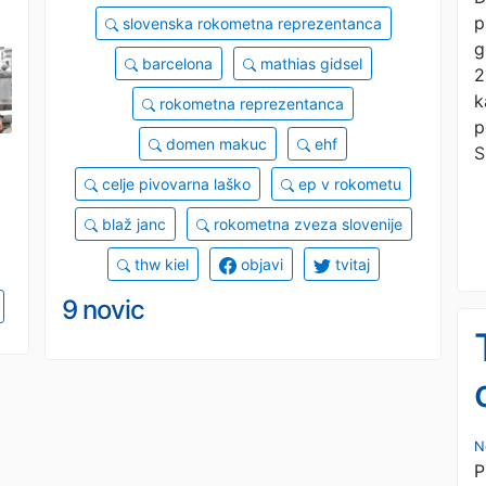
p
slovenska rokometna reprezentanca
g
barcelona
mathias gidsel
2
k
rokometna reprezentanca
p
domen makuc
ehf
S
celje pivovarna laško
ep v rokometu
blaž janc
rokometna zveza slovenije
thw kiel
objavi
tvitaj
9 novic
N
P