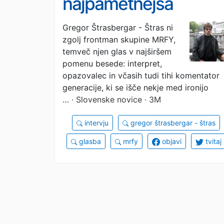
najpametnejša
entiteta, ki hodi po
Gregor Štrasbergar - Štras ni
zgolj frontman skupine MRFY,
svetu
temveč njen glas v najširšem
pomenu besede: interpret,
opazovalec in včasih tudi tihi komentator
generacije, ki se išče nekje med ironijo
…
· Slovenske novice · 3M
intervju
gregor štrasbergar - štras
glasba
mrfy
objavi
tvitaj