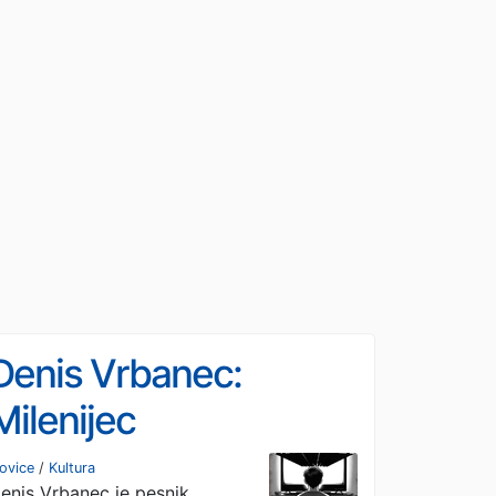
Denis Vrbanec:
Milenijec
ovice
/
Kultura
enis Vrbanec je pesnik,