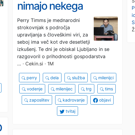
S
nimajo nekega
P
i
'magičnega talenta',
Perry Timms je mednarodni
S
strokovnjak s področja
ampak so predvsem
Ž
upravljanja s človeškimi viri, za
veliko delali
seboj ima več kot dve desetletji
izkušenj. Te dni je obiskal Ljubljano in se
razgovoril o prihodnosti gospodarstva
…
· Cekin.si · 1M
perry
dela
služba
milenijci
vodenje
milenijec
trg
tims
zaposlitev
kadrovanje
objavi
tvitaj
D