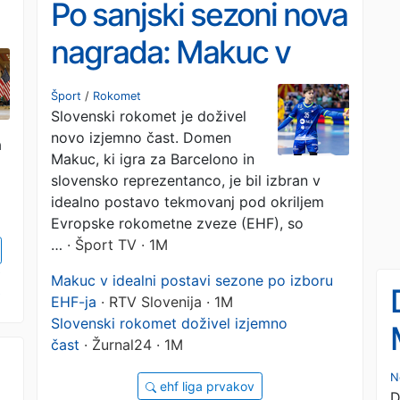
Po sanjski sezoni nova
nagrada: Makuc v
idealni postavi Evrope
Šport
/
Rokomet
Slovenski rokomet je doživel
novo izjemno čast. Domen
a
Makuc, ki igra za Barcelono in
slovensko reprezentanco, je bil izbran v
idealno postavo tekmovanj pod okriljem
Evropske rokometne zveze (EHF), so
…
· Šport TV · 1M
Makuc v idealni postavi sezone po izboru
EHF-ja
· RTV Slovenija · 1M
Slovenski rokomet doživel izjemno
čast
· Žurnal24 · 1M
N
ehf liga prvakov
D