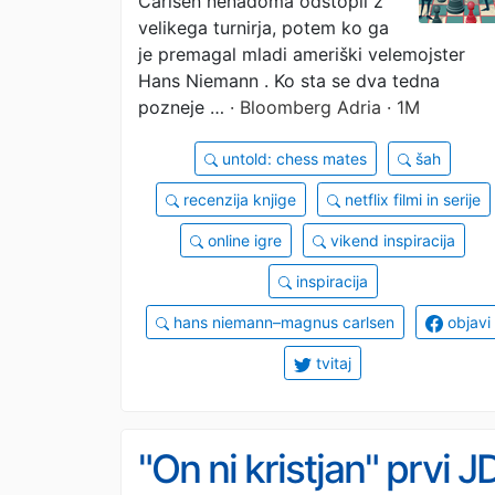
Carlsen nenadoma odstopil z
velikega turnirja, potem ko ga
je premagal mladi ameriški velemojster
Hans Niemann . Ko sta se dva tedna
pozneje …
· Bloomberg Adria · 1M
untold: chess mates
šah
recenzija knjige
netflix filmi in serije
online igre
vikend inspiracija
inspiracija
hans niemann–magnus carlsen
objavi
tvitaj
"On ni kristjan" prvi J