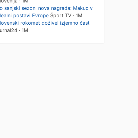
lovenija · 1M
o sanjski sezoni nova nagrada: Makuc v
dealni postavi Evrope
Šport TV · 1M
lovenski rokomet doživel izjemno čast
urnal24 · 1M