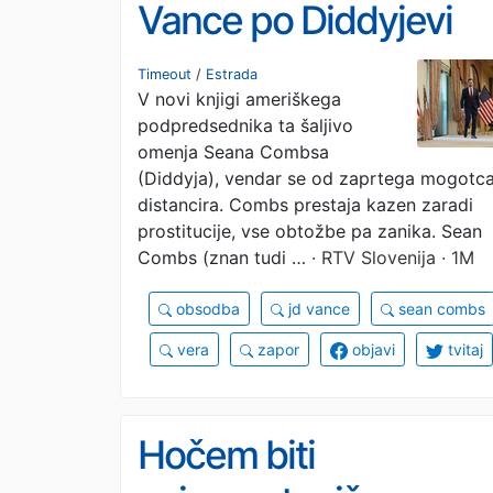
Vance po Diddyjevi
obsodbi o spolnih
Timeout
/
Estrada
V novi knjigi ameriškega
zlorabah
podpredsednika ta šaljivo
omenja Seana Combsa
(Diddyja), vendar se od zaprtega mogotc
distancira. Combs prestaja kazen zaradi
prostitucije, vse obtožbe pa zanika. Sean
Combs (znan tudi …
· RTV Slovenija · 1M
obsodba
jd vance
sean combs
vera
zapor
objavi
tvitaj
Hočem biti