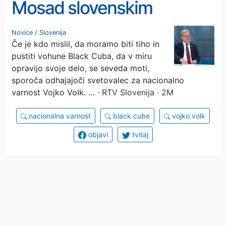
Mosad slovenskim
agentom v Izraelu postavil
Novice
/
Slovenija
Če je kdo mislil, da moramo biti tiho in
spomenik?
pustiti vohune Black Cuba, da v miru
opravijo svoje delo, se seveda moti,
sporoča odhajajoči svetovalec za nacionalno
varnost Vojko Volk. …
· RTV Slovenija · 2M
nacionalna varnost
black cube
vojko volk
objavi
tvitaj