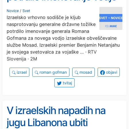
Mosada
Novice
/
Svet
Izraelsko vrhovno sodišče je kljub
nasprotovanju generalne državne tožilke
potrdilo imenovanje generala Romana
Gofmana za novega vodjo izraelske obveščevalne
službe Mosad. Izraelski premier Benjamin Netanjahu
je svojega svetovalca za vojaške …
· RTV
Slovenija · 2M
izrael
roman gofman
mosad
objavi
tvitaj
V izraelskih napadih na
jugu Libanona ubiti