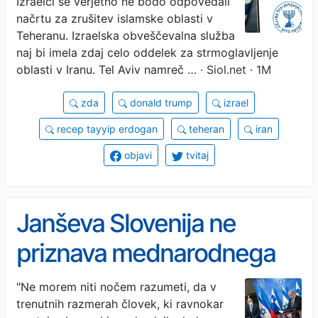
Izraelci se verjetno ne bodo odpovedali
načrtu za zrušitev islamske oblasti v
Teheranu. Izraelska obveščevalna služba
naj bi imela zdaj celo oddelek za strmoglavljenje
oblasti v Iranu. Tel Aviv namreč …
· Siol.net · 1M
zda
donald trump
izrael
recep tayyip erdogan
teheran
iran
objavi
tvitaj
Janševa Slovenija ne
priznava mednarodnega
prava in mednarodnih
"Ne morem niti nočem razumeti, da v
trenutnih razmerah človek, ki ravnokar
sodišč