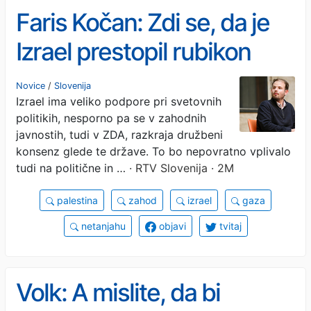
Faris Kočan: Zdi se, da je
Izrael prestopil rubikon
dopustnega v zahodni
Novice
/
Slovenija
Izrael ima veliko podpore pri svetovnih
družbi
politikih, nesporno pa se v zahodnih
javnostih, tudi v ZDA, razkraja družbeni
konsenz glede te države. To bo nepovratno vplivalo
tudi na politične in …
· RTV Slovenija · 2M
palestina
zahod
izrael
gaza
netanjahu
objavi
tvitaj
Volk: A mislite, da bi