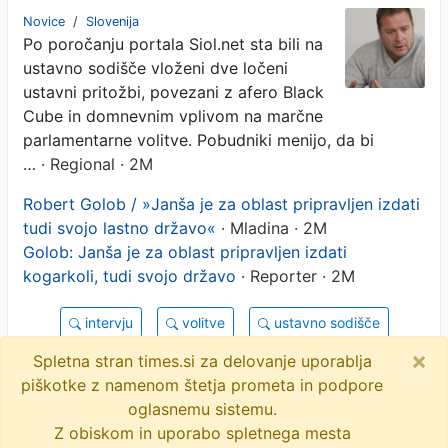
pripravljen izdati tudi svojo
Novice
/
Slovenija
Po poročanju portala Siol.net sta bili na
državo" (VIDEO)
ustavno sodišče vloženi dve ločeni
ustavni pritožbi, povezani z afero Black
Cube in domnevnim vplivom na marčne
parlamentarne volitve. Pobudniki menijo, da bi
…
· Regional · 2M
Robert Golob / »Janša je za oblast pripravljen izdati
tudi svojo lastno državo«
· Mladina · 2M
Golob: Janša je za oblast pripravljen izdati
kogarkoli, tudi svojo državo
· Reporter · 2M
intervju
volitve
ustavno sodišče
×
rok lampe
objavi
tvitaj
Spletna stran times.si za delovanje uporablja
piškotke z namenom štetja prometa in podpore
23 novic
oglasnemu sistemu.
Z obiskom in uporabo spletnega mesta