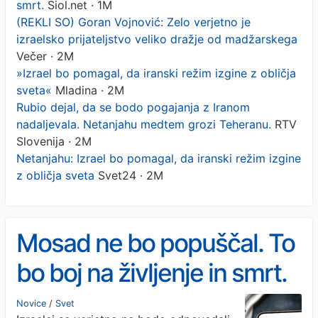
smrt.
Siol.net · 1M
(REKLI SO) Goran Vojnović: Zelo verjetno je
izraelsko prijateljstvo veliko dražje od madžarskega
Večer · 2M
»Izrael bo pomagal, da iranski režim izgine z obličja
sveta«
Mladina · 2M
Rubio dejal, da se bodo pogajanja z Iranom
nadaljevala. Netanjahu medtem grozi Teheranu.
RTV
Slovenija · 2M
Netanjahu: Izrael bo pomagal, da iranski režim izgine
z obličja sveta
Svet24 · 2M
Mosad ne bo popuščal. To
bo boj na življenje in smrt.
Novice
/
Svet