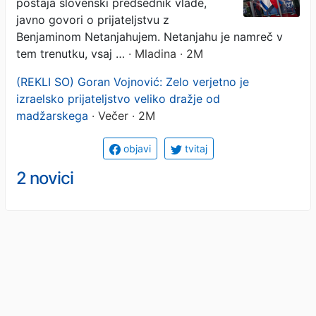
postaja slovenski predsednik vlade,
javno govori o prijateljstvu z
Benjaminom Netanjahujem. Netanjahu je namreč v
tem trenutku, vsaj …
· Mladina · 2M
(REKLI SO) Goran Vojnović: Zelo verjetno je
izraelsko prijateljstvo veliko dražje od
madžarskega
· Večer · 2M
objavi
tvitaj
2 novici