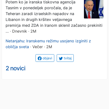
obličja sveta
Potem ko je iranska tiskovna agencija
Tasnim v ponedeljek poročala, da je
Teheran zaradi izraelskih napadov na
Libanon in drugih kršitev veljavnega
premirja med ZDA in Iranom sklenil začasno prekiniti
…
· Dnevnik · 2M
Netanjahu: Iranskemu režimu usojeno izginiti z
obličja sveta
· Večer · 2M
objavi
tvitaj
2 novici