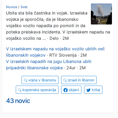
pripadniki libanonske
Novice
/
Svet
Ubita sta bila častnika in vojak. Izraelska
vojske
vojska je sporočila, da je libanonsko
vojaško vozilo napadla po pomoti in da
poteka preiskava incidenta. V izraelskem napadu na
vojaško vozilo na …
· Delo · 2M
V izraelskem napadu na vojaško vozilo ubitih več
libanonskih vojakov
· RTV Slovenija · 2M
V izraelskih napadih na jugu Libanona ubiti
pripadniki libanonske vojske
· 24ur · 2M
vojna v libanonu
izrael in libanon
kopenska operacija
objavi
tvitaj
43 novic