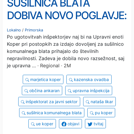
SUŠILNICA BLATA
DOBIVA NOVO POGLAVJE:
Po ugotovitvah
Lokalno
/
Primorska
Po ugotovitvah inšpektorjev naj bi na Upravni enoti
inšpektorata še kazenska
Koper pri postopkih za izdajo dovoljenj za sušilnico
ovadba?!
komunalnega blata prihajalo do številnih
nepravilnosti. Zadeva je dobila novo razsežnost, saj
je upravna …
· Regional · 2M
marjetica koper
kazenska ovadba
občina ankaran
upravna inšpekcija
inšpektorat za javni sektor
nataša likar
sušilnica komunalnega blata
pu koper
ue koper
objavi
tvitaj