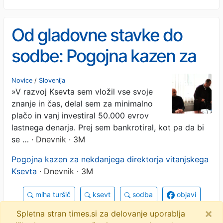
Od gladovne stavke do
sodbe: Pogojna kazen za
nekdanjega direktorja
Novice
/
Slovenija
»V razvoj Ksevta sem vložil vse svoje
Ksevta
znanje in čas, delal sem za minimalno
plačo in vanj investiral 50.000 evrov
lastnega denarja. Prej sem bankrotiral, kot pa da bi
se …
· Dnevnik · 3M
Pogojna kazen za nekdanjega direktorja vitanjskega
Ksevta
· Dnevnik · 3M
miha turšič
ksevt
sodba
objavi
×
tvitaj
Spletna stran times.si za delovanje uporablja