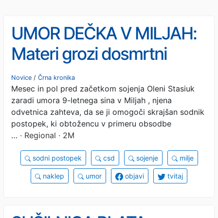
UMOR DEČKA V MILJAH:
Materi grozi dosmrtni
zapor, a želi skrajšan
Novice
/
Črna kronika
Mesec in pol pred začetkom sojenja Oleni Stasiuk
postopek, ki omogoča
zaradi umora 9-letnega sina v Miljah , njena
znižanje kazni
odvetnica zahteva, da se ji omogoči skrajšan sodnik
postopek, ki obtožencu v primeru obsodbe
…
· Regional · 2M
sodni postopek
csd
sojenje
milje
naklep
umor
objavi
tvitaj