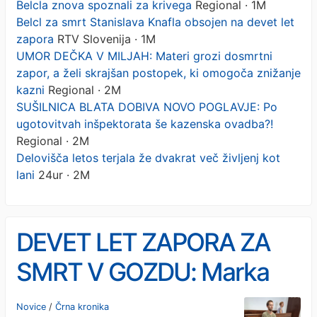
Belcla znova spoznali za krivega
Regional · 1M
Belcl za smrt Stanislava Knafla obsojen na devet let
zapora
RTV Slovenija · 1M
UMOR DEČKA V MILJAH: Materi grozi dosmrtni
zapor, a želi skrajšan postopek, ki omogoča znižanje
kazni
Regional · 2M
SUŠILNICA BLATA DOBIVA NOVO POGLAVJE: Po
ugotovitvah inšpektorata še kazenska ovadba?!
Regional · 2M
Delovišča letos terjala že dvakrat več življenj kot
lani
24ur · 2M
DEVET LET ZAPORA ZA
SMRT V GOZDU: Marka
Belcla znova spoznali za
Novice
/
Črna kronika