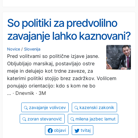
So politiki za predvolilno
zavajanje lahko kaznovani?
Novice
/
Slovenija
Pred volitvami so politične izjave jasne.
Obljubljajo marsikaj, postavljajo ostre
meje in delujejo kot trdne zaveze, za
katerimi politiki stojijo brez zadržkov. Volilcem
ponujajo orientacijo: kdo s kom ne bo
…
· Dnevnik · 3M
zavajanje volivcev
kazenski zakonik
zoran stevanović
milena jazbec lamut
objavi
tvitaj