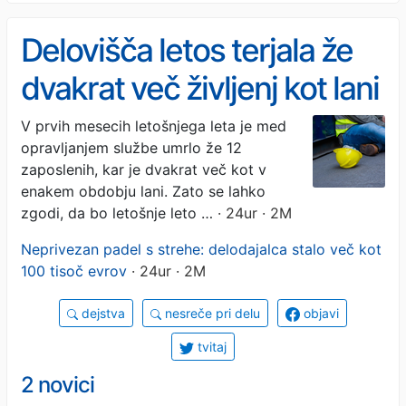
Delovišča letos terjala že
dvakrat več življenj kot lani
V prvih mesecih letošnjega leta je med
opravljanjem službe umrlo že 12
zaposlenih, kar je dvakrat več kot v
enakem obdobju lani. Zato se lahko
zgodi, da bo letošnje leto …
· 24ur · 2M
Neprivezan padel s strehe: delodajalca stalo več kot
100 tisoč evrov
· 24ur · 2M
dejstva
nesreče pri delu
objavi
tvitaj
2 novici