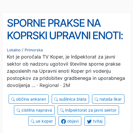
SPORNE PRAKSE NA
KOPRSKI UPRAVNI ENOTI:
Napake ali zavestno
Lokalno
/
Primorska
Kot je poročala TV Koper, je Inšpektorat za javni
kršenje zakonodaje?
sektor ob nadzoru ugotovil številne sporne prakse
zaposlenih na Upravni enoti Koper pri vodenju
postopkov za pridobitev gradbenega in uporabnega
dovoljenja …
· Regional · 2M
občina ankaran
sušilnica blata
nataša likar
cistilna naprava
inšpektorat za javni sektor
ue koper
objavi
tvitaj