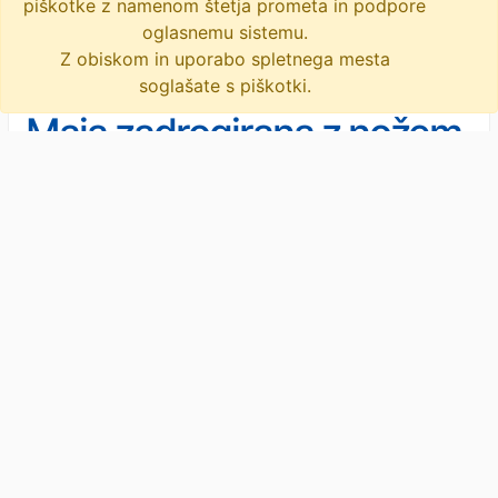
piškotke z namenom štetja prometa in podpore
2 novici
oglasnemu sistemu.
Z obiskom in uporabo spletnega mesta
soglašate s piškotki.
Maja zadrogirana z nožem
nad bivšega
Novice
/
Črna kronika
Maja Gošte, ki ima menda na vesti
poskus uboja, gre za 5 let v zapor. Da bi
se Gregor R. takrat sam nasadil na nož,
sodišče ni verjelo. Je šla …
· Slovenske novice · 5M
sodišče
nož
tožba
poskus uboja
maja gošte
napad z nožem
objavi
tvitaj