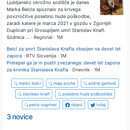
Ljubljansko okrožno sodišče je danes
krivega
Marka Belcla spoznalo za krivega
povzročitve posebno hude poškodbe,
zaradi katere je marca 2021 v gozdu v Zgornjih
Duplicah pri Grosupljem umrl Stanislav Knafl.
Sodnica …
· Regional · 1M
Belcl za smrt Stanislava Knafla obsojen na devet let
zapora
· RTV Slovenija · 1M
Pretepel ga je in pustil zvezanega: devet let zapora
za krvnika Stanislava Knafla
· Dnevnik · 1M
marko belcl
maja povhe
andrej gerlovič
stanislav knafl
posebno hude poškodobe
petra vugrinec
objavi
tvitaj
3 novice