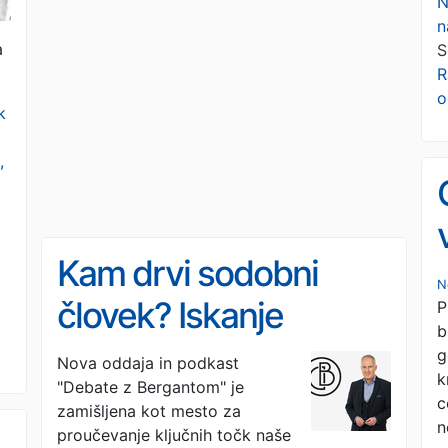
N
n
a
S
R
o
k
,
Kam drvi sodobni
N
človek? Iskanje
P
b
kompasa v ponorelem
g
Nova oddaja in podkast
k
"Debate z Bergantom" je
svetu skozi "Debate z
c
zamišljena kot mesto za
n
Bergantom"
proučevanje ključnih točk naše