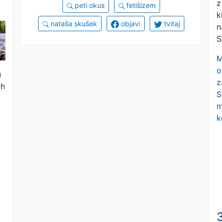
z
peti okus
fetišizem
k
nataša skušek
objavi
tvitaj
n
S
M
o
u
z
ih
S
m
k