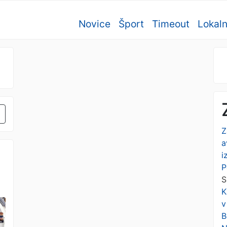
Novice
Šport
Timeout
Lokal
Z
a
i
P
S
K
v
B