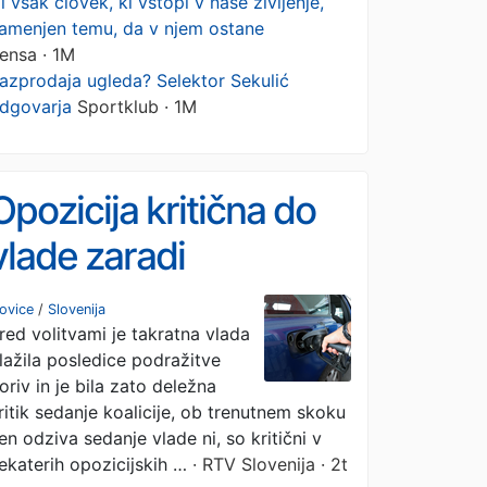
i vsak človek, ki vstopi v naše življenje,
amenjen temu, da v njem ostane
ensa · 1M
azprodaja ugleda? Selektor Sekulić
dgovarja
Sportklub · 1M
Opozicija kritična do
vlade zaradi
neodzivnosti na
ovice
/
Slovenija
red volitvami je takratna vlada
podražitev goriv
lažila posledice podražitve
oriv in je bila zato deležna
ritik sedanje koalicije, ob trenutnem skoku
en odziva sedanje vlade ni, so kritični v
ekaterih opozicijskih …
· RTV Slovenija · 2t