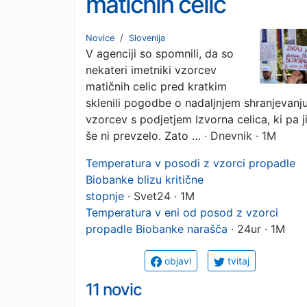
matičnih celic
propadle Biobanke
Novice
/
Slovenija
V agenciji so spomnili, da so
nekateri imetniki vzorcev
matičnih celic pred kratkim
sklenili pogodbe o nadaljnjem shranjevanj
vzorcev s podjetjem Izvorna celica, ki pa j
še ni prevzelo. Zato …
· Dnevnik · 1M
Temperatura v posodi z vzorci propadle
Biobanke blizu kritične
stopnje
· Svet24 · 1M
Temperatura v eni od posod z vzorci
propadle Biobanke narašča
· 24ur · 1M
objavi
tvitaj
11 novic