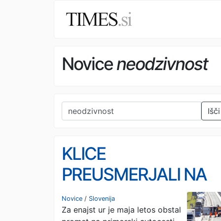
Novice
neodzivnost
Išči
KLICE
PREUSMERJALI NA
NEODZIVNO
Novice
/
Slovenija
Za enajst ur je maja letos obstal
ŠTEVILKO: 11 ur