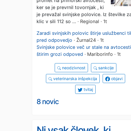
promet na primorski avtocesti,
zaprta primorska
ker se je prevrnil tovornjak , ki
je prevažal svinjske polovice. Iz številke z
avtocesta, štiri
klic v sili 112 so …
· Regional · 1t
opozorila pred
Zaradi svinjskih polovic štirje uslužbenci ti
pred odpovedjo
· Žurnal24 · 1t
odpovedjo
Svinjske polovice več ur stale na avtocesti
štirim grozi odpoved
· Mariborinfo · 1t
neodzivnost
sankcije
veterinarska inšpekcija
objavi
tvitaj
8 novic
Ni vsak človek, ki