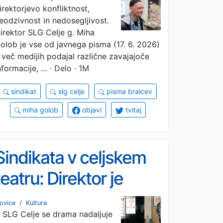
irektorjevo konfliktnost,
ustrahovanjem takoj
eodzivnost in nedosegljivost.
prenehate
irektor SLG Celje g. Miha
olob je vse od javnega pisma (17. 6. 2026)
 več medijih podajal različne zavajajoče
nformacije, …
· Delo · 1M
sindikat
slg celje
pisma bralcev
miha golob
objavi
tvitaj
Sindikata v celjskem
teatru: Direktor je
konflikten
ovice
/
Kultura
 SLG Celje se drama nadaljuje