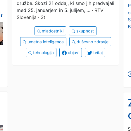
družbe. Skozi 21 oddaj, ki smo jih predvajali
P
,
med 25. januarjem in 5. julijem, …
· RTV
o
Slovenija · 3t
S
B
mladostniki
skupnost
umetna inteligenca
duševno zdravje
tehnologija
objavi
tvitaj
i
S