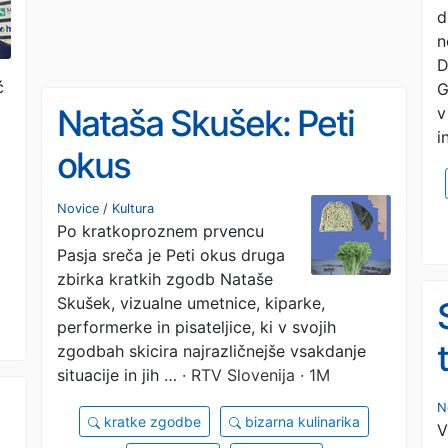
d
n
D
ć
G
Nataša Skušek: Peti
v
i
okus
Novice
/
Kultura
Po kratkoproznem prvencu
Pasja sreča je Peti okus druga
zbirka kratkih zgodb Nataše
Skušek, vizualne umetnice, kiparke,
performerke in pisateljice, ki v svojih
zgodbah skicira najrazličnejše vsakdanje
situacije in jih …
· RTV Slovenija · 1M
N
kratke zgodbe
bizarna kulinarika
V