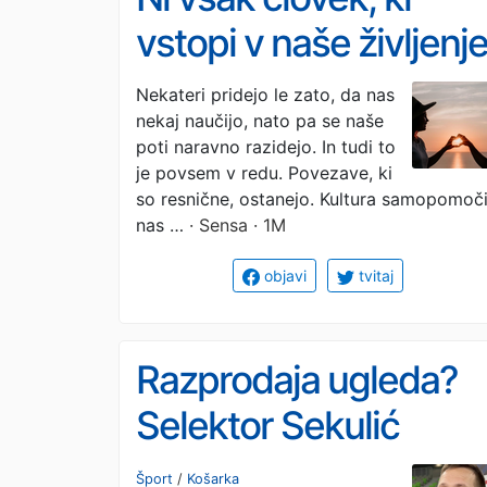
vstopi v naše življenje
namenjen temu, da v
Nekateri pridejo le zato, da nas
nekaj naučijo, nato pa se naše
njem ostane
poti naravno razidejo. In tudi to
je povsem v redu. Povezave, ki
so resnične, ostanejo. Kultura samopomoč
nas …
· Sensa · 1M
objavi
tvitaj
Razprodaja ugleda?
Selektor Sekulić
odgovarja
Šport
/
Košarka