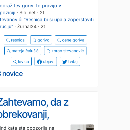
odražitev goriv: to pravijo v
poziciji
· Siol.net · 2t
tevanović: "Resnica bi si upala zoperstaviti
ruslju"
· Žurnal24 · 2t
resnica
gorivo
cene goriva
mateja čalušić
zoran stevanović
levica
objavi
tvitaj
3 novice
Zahtevamo, da z
obrekovanji,
diskreditiranjem in
indikata sta opozorila na