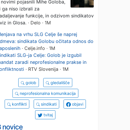
 novimi pojasnili Mihe Goloba,
i ga niso izbrali za
adaljevanje funkcije, in odzivom sindikatov
viz in Glosa.
· Delo · 1M
enjava na vrhu SLG Celje še naprej
dmeva: sindikata Golobu očitata odnos do
aposlenih
· Celje.info · 1M
indikati SLG-ja Celje: Golob je izgubil
andat zaradi neprofesionalne prakse in
onfliktnosti
· RTV Slovenija · 1M
golob
gledališče
neprofesionalna komunikacija
konflikti
sindikati
objavi
tvitaj
3 novice