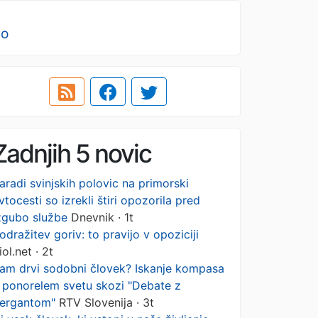
no
Zadnjih 5 novic
aradi svinjskih polovic na primorski
vtocesti so izrekli štiri opozorila pred
zgubo službe
Dnevnik · 1t
odražitev goriv: to pravijo v opoziciji
iol.net · 2t
am drvi sodobni človek? Iskanje kompasa
 ponorelem svetu skozi "Debate z
ergantom"
RTV Slovenija · 3t