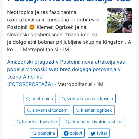
popelje v tropski svet brez
Neotropica je res fascinantna
izobraževalna in turistična pridobitev v
dolgega potovanja v Južno
Postojni! 🤩 Klemen Ogrizek je na
Ameriko
slovenski glasbeni sceni znano ime, saj
je dolgoletni bobnar priljubljene skupine Kingston . A
(FOTOREPORTAŽA)
ko …
· Metropolitan.si · 1M
Amazonski pragozd v Postojni: nova atrakcija vas
popelje v tropski svet brez dolgega potovanja v
Južno Ameriko
(FOTOREPORTAŽA)
· Metropolitan.si · 1M
neotropica
izobraževalna izkušnja
slovenski turizem
klemen ogrizek
tropsko doživetje
eksotične živali in rastline
postojna
objavi
tvitaj