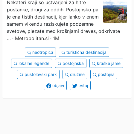
Postojnskem otroci
Nekateri kraji so ustvarjeni za hitre
postanke, drugi za oddih. Postojnsko pa
raziskujejo, starši pa znova
je ena tistih destinacij, kjer lahko v enem
odkrijejo svoj pustolovski
samem vikendu raziskujete podzemne
svetove, plezate med krošnjami dreves, odkrivate
duh
…
· Metropolitan.si · 1M
neotropica
turistična destinacija
lokalne legende
postojnska
kraške jame
pustolovski park
družine
postojna
objavi
tvitaj