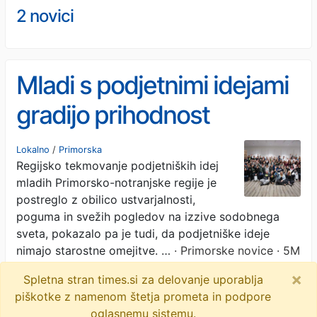
2 novici
Mladi s podjetnimi idejami
gradijo prihodnost
Primorsko-notranjske
Lokalno
/
Primorska
Regijsko tekmovanje podjetniških idej
regije
mladih Primorsko-notranjske regije je
postreglo z obilico ustvarjalnosti,
poguma in svežih pogledov na izzive sodobnega
sveta, pokazalo pa je tudi, da podjetniške ideje
nimajo starostne omejitve. …
· Primorske novice · 5M
×
Spletna stran times.si za delovanje uporablja
mrežni podjetniški inkubator perspektiva
objavi
piškotke z namenom štetja prometa in podpore
tvitaj
oglasnemu sistemu.