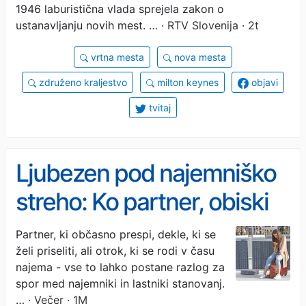
1946 laburistična vlada sprejela zakon o
ustanavljanju novih mest. …
· RTV Slovenija · 2t
vrtna mesta
nova mesta
združeno kraljestvo
milton keynes
objavi
tvitaj
Ljubezen pod najemniško
streho: Ko partner, obiski
in celo otrok postanejo
Partner, ki občasno prespi, dekle, ki se
želi priseliti, ali otrok, ki se rodi v času
razlog za spor z
najema - vse to lahko postane razlog za
najemodajalcem
spor med najemniki in lastniki stanovanj.
…
· Večer · 1M