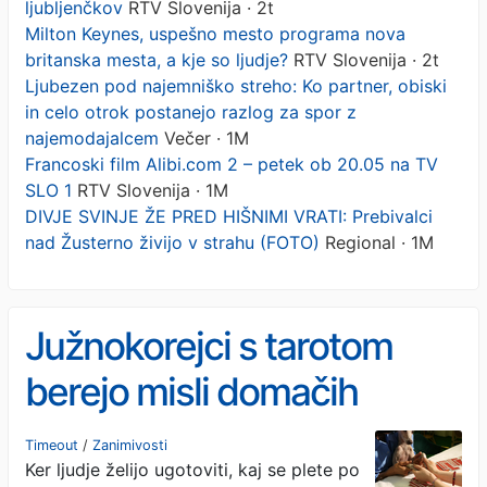
ljubljenčkov
RTV Slovenija · 2t
Milton Keynes, uspešno mesto programa nova
britanska mesta, a kje so ljudje?
RTV Slovenija · 2t
Ljubezen pod najemniško streho: Ko partner, obiski
in celo otrok postanejo razlog za spor z
najemodajalcem
Večer · 1M
Francoski film Alibi.com 2 – petek ob 20.05 na TV
SLO 1
RTV Slovenija · 1M
DIVJE SVINJE ŽE PRED HIŠNIMI VRATI: Prebivalci
nad Žusterno živijo v strahu (FOTO)
Regional · 1M
Južnokorejci s tarotom
berejo misli domačih
ljubljenčkov
Timeout
/
Zanimivosti
Ker ljudje želijo ugotoviti, kaj se plete po