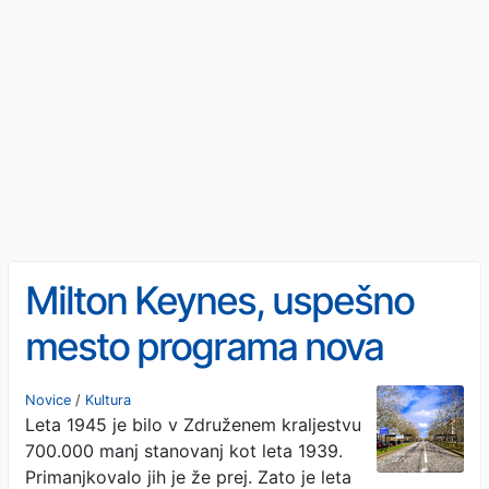
Milton Keynes, uspešno
mesto programa nova
britanska mesta, a kje so
Novice
/
Kultura
Leta 1945 je bilo v Združenem kraljestvu
ljudje?
700.000 manj stanovanj kot leta 1939.
Primanjkovalo jih je že prej. Zato je leta