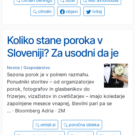
citroen berlingo
dizel
test avtomobila
citroën
objavi
tvitaj
Koliko stane poroka v
Sloveniji? Za usodni da je
treba danes globoko seči v
Novice
/
Gospodarstvo
Sezona porok je v polnem razmahu.
žep
Ponudniki storitev – od organizatorjev
porok, fotografov in glasbenikov do
frizerjev, vizažistov in cvetličarjev – imajo koledarje
zapolnjene mesece vnaprej, številni pari pa se
…
· Bloomberg Adria · 2M
omisli.si
poročna obleka