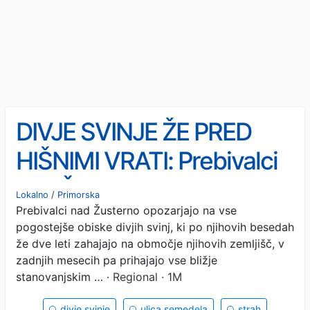
DIVJE SVINJE ŽE PRED
HIŠNIMI VRATI: Prebivalci
nad Žusterno živijo v
Lokalno
/
Primorska
Prebivalci nad Žusterno opozarjajo na vse
strahu (FOTO)
pogostejše obiske divjih svinj, ki po njihovih besedah
že dve leti zahajajo na območje njihovih zemljišč, v
zadnjih mesecih pa prihajajo vse bližje
stanovanjskim …
· Regional · 1M
divje svinje
ulica semedela
strah