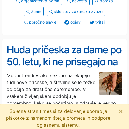
organizatorka porok
nevesta
poroka
ženin
sklenitev zakonske zveze
poročno slavje
objavi
tvitaj
Huda pričeska za dame po
50. letu, ki ne prisegajo na
čisto kratke lase
Modni trendi vsako sezono narekujejo
tudi nove pričeske, a številne se le težko
odločijo za drastično spremembo. V
vsakem življenjskem obdobju je
pomembno, kako se počutimo in zdravje je vedno
×
…
· Elle · 2M
Spletna stran times.si za delovanje uporablja
piškotke z namenom štetja prometa in podpore
objavi
tvitaj
oglasnemu sistemu.