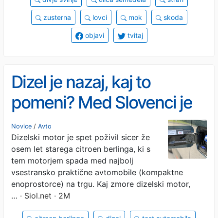
zusterna
lovci
mok
skoda
objavi
tvitaj
Dizel je nazaj, kaj to
pomeni? Med Slovenci je
zelo priljubljen. #foto
Novice
/
Avto
Dizelski motor je spet poživil sicer že
osem let starega citroen berlinga, ki s
tem motorjem spada med najbolj
vsestransko praktične avtomobile (kompaktne
enoprostorce) na trgu. Kaj zmore dizelski motor,
…
· Siol.net · 2M