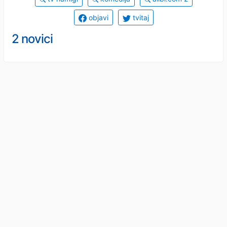
objavi
tvitaj
2 novici