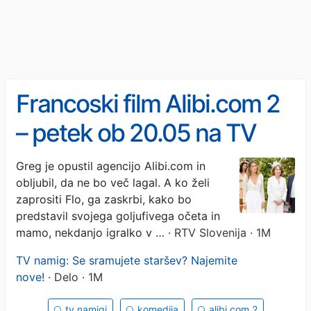
Francoski film Alibi.com 2
– petek ob 20.05 na TV
SLO 1
Greg je opustil agencijo Alibi.com in
obljubil, da ne bo več lagal. A ko želi
zaprositi Flo, ga zaskrbi, kako bo
predstavil svojega goljufivega očeta in
mamo, nekdanjo igralko v …
· RTV Slovenija · 1M
TV namig: Se sramujete staršev? Najemite
nove!
· Delo · 1M
tv namigi
komedija
alibi.com 2