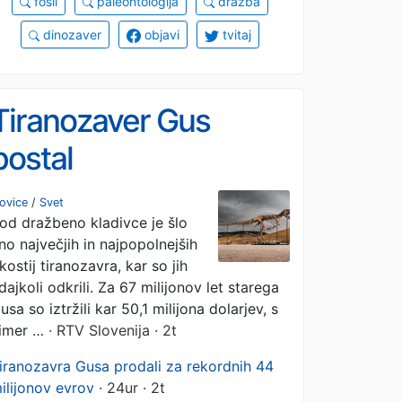
fosil
paleontologija
dražba
dinozaver
objavi
tvitaj
Tiranozaver Gus
postal
najdragocenejši fosil
ovice
/
Svet
od dražbeno kladivce je šlo
dinozavra
no največjih in najpopolnejših
kostij tiranozavra, kar so jih
dajkoli odkrili. Za 67 milijonov let starega
usa so iztržili kar 50,1 milijona dolarjev, s
imer …
· RTV Slovenija · 2t
iranozavra Gusa prodali za rekordnih 44
ilijonov evrov
· 24ur · 2t