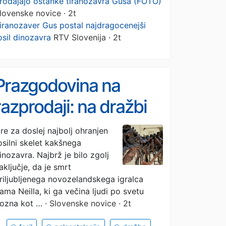
rodajajo ostanke tiranozavra Gusa (FOTO)
lovenske novice · 2t
iranozaver Gus postal najdragocenejši
osil dinozavra
RTV Slovenija · 2t
Prazgodovina na
razprodaji: na dražbi
prodajajo ostanke
re za doslej najbolj ohranjen
osilni skelet kakšnega
tiranozavra Gusa
inozavra. Najbrž je bilo zgolj
(FOTO)
aključje, da je smrt
riljubljenega novozelandskega igralca
ama Neilla, ki ga večina ljudi po svetu
ozna kot …
· Slovenske novice · 2t