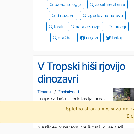
paleontologija
zasebne zbirke
dinozavri
zgodovina narave
fosili
naravoslovje
muzeji
dražba
objavi
tvitaj
V Tropski hiši rjovijo
dinozavri
Timeout
/
Zanimivosti
Tropska hiša predstavlja novo
stalno razstavo Doba
Spletna stran times.si za de
dinozavrov. Ta z gibljivimi
Z o
modeli dinozavrov in drugih starodavnih
plazilcev v naravni velikosti, ki se tudi