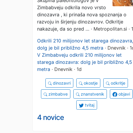
Skupina paleontologov je v
preteklosti (FOTO)
Zimbabveju odkrila novo vrsto
dinozavra , ki prinaša nova spoznanja o
razvoju in širjenju dinozavrov. Odkritje
nakazuje, da so pred …
· Metropolitan.si · 
Odkrili 210 milijonov let starega dinozavra
dolg je bil približno 4,5 metra
· Dnevnik · 1
V Zimbabveju odkrili 210 milijonov let
starega dinozavra: dolg je bil približno 4,5
metra
· Dnevnik · 1d
dinozavri
okostje
odkritje
zimbabve
znanstvenik
objavi
tvitaj
4 novice