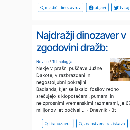
mladiči dinozavrov
objavi
tvitaj
Najdražji dinozaver v
zgodovini dražb:
muzeji se ne morejo
Novice
/
Tehnologija
Nekje v prašni puščave Južne
več kosati z bogataši
Dakote, v razbrazdani in
negostoljubni pokrajini
Badlands, kjer se iskalci fosilov redno
srečujejo s klopotačami, pumami in
neizprosnimi vremenskimi razmerami, je 6
milijonov let počival …
· Dnevnik · 3t
tiranozaver
znanstvena raziskava