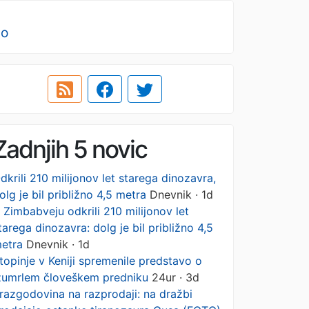
no
Zadnjih 5 novic
dkrili 210 milijonov let starega dinozavra,
olg je bil približno 4,5 metra
Dnevnik · 1d
 Zimbabveju odkrili 210 milijonov let
tarega dinozavra: dolg je bil približno 4,5
etra
Dnevnik · 1d
topinje v Keniji spremenile predstavo o
zumrlem človeškem predniku
24ur · 3d
razgodovina na razprodaji: na dražbi