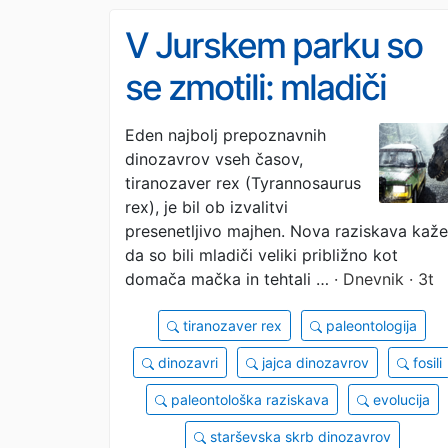
V Jurskem parku so
se zmotili: mladiči
tiranozavra so bili ob
Eden najbolj prepoznavnih
dinozavrov vseh časov,
izvalitvi majhni kot
tiranozaver rex (Tyrannosaurus
mačka
rex), je bil ob izvalitvi
presenetljivo majhen. Nova raziskava kaže
da so bili mladiči veliki približno kot
domača mačka in tehtali …
· Dnevnik · 3t
tiranozaver rex
paleontologija
dinozavri
jajca dinozavrov
fosili
paleontološka raziskava
evolucija
starševska skrb dinozavrov