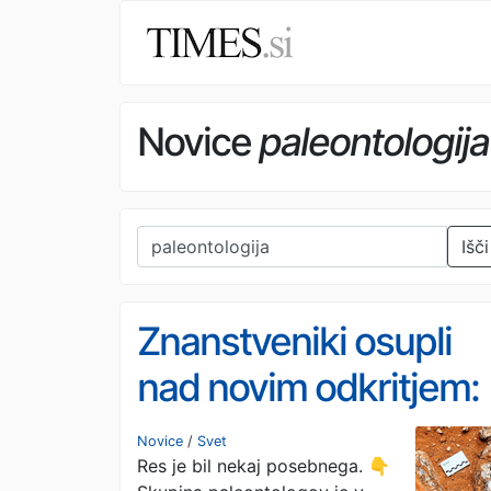
Novice
paleontologija
Išči
Znanstveniki osupli
nad novim odkritjem:
našli so neverjetno
Novice
/
Svet
Res je bil nekaj posebnega. 👇
bitje iz davne