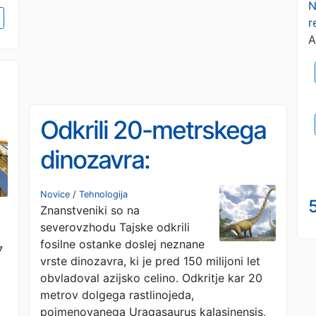
N
r
A
Odkrili 20-metrskega
dinozavra:
znanstvenik od
Novice
/
Tehnologija
5
Znanstveniki so na
navdušenja razbil
severovzhodu Tajske odkrili
tipkovnico
fosilne ostanke doslej neznane
7
vrste dinozavra, ki je pred 150 milijoni let
obvladoval azijsko celino. Odkritje kar 20
metrov dolgega rastlinojeda,
poimenovanega Uragasaurus kalasinensis,