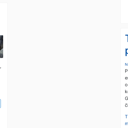
N
,
P
e
o
k
G
č
T
m