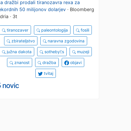
a dražbi prodali tiranozavra rexa za
ekordnih 50 milijonov dolarjev
· Bloomberg
dria · 3t
tiranozaver
paleontologija
fosili
zbirateljstvo
naravna zgodovina
južna dakota
sotheby\'s
muzeji
znanost
dražba
objavi
tvitaj
 novic