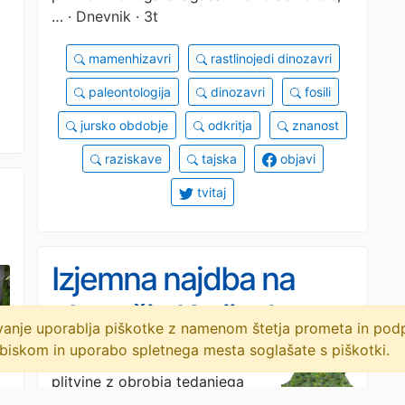
…
· Dnevnik · 3t
mamenhizavri
rastlinojedi dinozavri
paleontologija
dinozavri
fosili
jursko obdobje
odkritja
znanost
raziskave
tajska
objavi
tvitaj
Izjemna najdba na
območju Krajinskega
lovanje uporablja piškotke z namenom štetja prometa in po
parka Zgornja Idrijca:
biskom in uporabo spletnega mesta soglašate s piškotki.
plazilec je naseljeval tople
plitvine z obrobja tedanjega
našli 235 milijonov let
oceana Tetida. V okolici Idrije