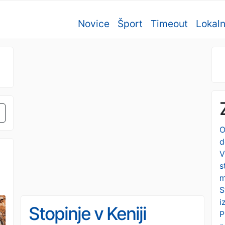
Novice
Šport
Timeout
Lokal
O
d
V
s
m
S
i
Stopinje v Keniji
P