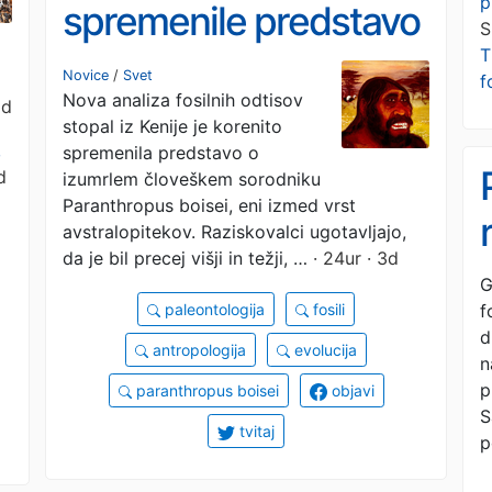
p
spremenile predstavo
S
T
o izumrlem človeškem
Novice
/
Svet
f
Nova analiza fosilnih odtisov
predniku
1d
stopal iz Kenije je korenito
,
spremenila predstavo o
d
izumrlem človeškem sorodniku
Paranthropus boisei, eni izmed vrst
avstralopitekov. Raziskovalci ugotavljajo,
da je bil precej višji in težji, …
· 24ur · 3d
G
f
paleontologija
fosili
d
antropologija
evolucija
n
p
paranthropus boisei
objavi
S
tvitaj
p