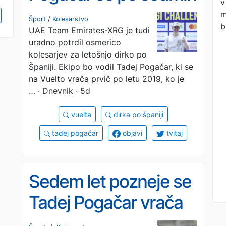
v
letih vrača na špansko
m
Šport
/
Kolesarstvo
b
UAE Team Emirates-XRG je tudi
pentljo
uradno potrdil osmerico
kolesarjev za letošnjo dirko po
Španiji. Ekipo bo vodil Tadej Pogačar, ki se
na Vuelto vrača prvič po letu 2019, ko je
…
· Dnevnik · 5d
vuelta
dirka po španiji
tadej pogačar
objavi
tvitaj
Sedem let pozneje se
Tadej Pogačar vrača
tja, kjer se je vse