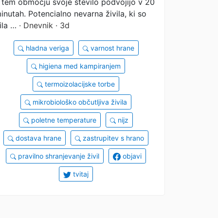
 tem območju svoje število podvojijo v 20
inutah. Potencialno nevarna živila, ki so
ila …
· Dnevnik · 3d
hladna veriga
varnost hrane
higiena med kampiranjem
termoizolacijske torbe
mikrobiološko občutljiva živila
poletne temperature
nijz
dostava hrane
zastrupitev s hrano
pravilno shranjevanje živil
objavi
tvitaj