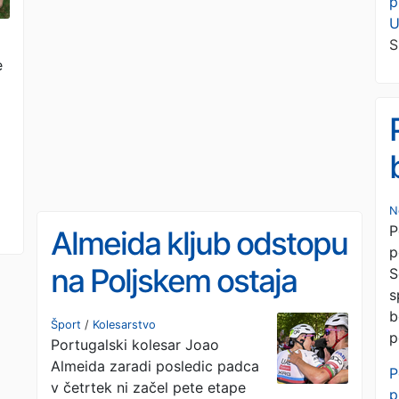
p
U
S
e
N
P
Almeida kljub odstopu
p
na Poljskem ostaja
S
s
pomočnik Pogačarja v
b
Šport
/
Kolesarstvo
p
Portugalski kolesar Joao
Španiji
Almeida zaradi posledic padca
P
v četrtek ni začel pete etape
p