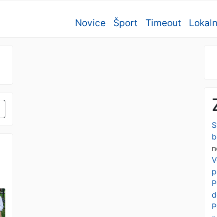
Novice
Šport
Timeout
Lokal
S
b
n
V
p
P
d
P