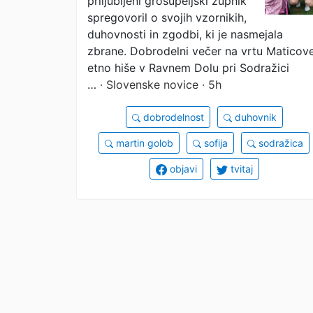
priljubljeni grosupeljski župnik
spregovoril o svojih vzornikih,
duhovnosti in zgodbi, ki je nasmejala
zbrane. Dobrodelni večer na vrtu Maticov
etno hiše v Ravnem Dolu pri Sodražici
…
· Slovenske novice · 5h
dobrodelnost
duhovnik
martin golob
sofija
sodražica
objavi
tvitaj