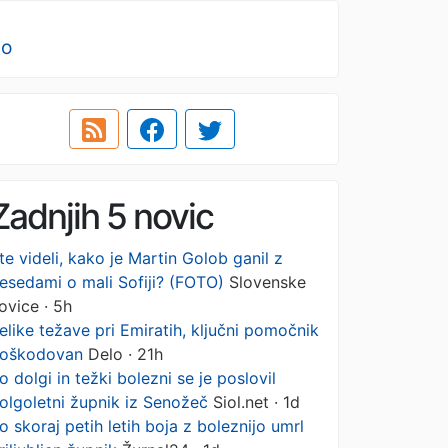
no
Zadnjih 5 novic
te videli, kako je Martin Golob ganil z
esedami o mali Sofiji? (FOTO)
Slovenske
ovice · 5h
elike težave pri Emiratih, ključni pomočnik
oškodovan
Delo · 21h
o dolgi in težki bolezni se je poslovil
olgoletni župnik iz Senožeč
Siol.net · 1d
o skoraj petih letih boja z boleznijo umrl