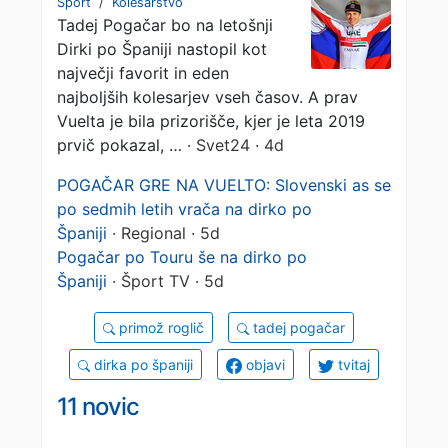
Šport
/
Kolesarstvo
Tadej Pogačar bo na letošnji
začelo
Dirki po Španiji nastopil kot
največji favorit in eden
najboljših kolesarjev vseh časov. A prav
Vuelta je bila prizorišče, kjer je leta 2019
prvič pokazal, …
· Svet24 · 4d
POGAČAR GRE NA VUELTO: Slovenski as se
po sedmih letih vrača na dirko po
Španiji
· Regional · 5d
Pogačar po Touru še na dirko po
Španiji
· Šport TV · 5d
primož roglič
tadej pogačar
dirka po španiji
objavi
tvitaj
11 novic