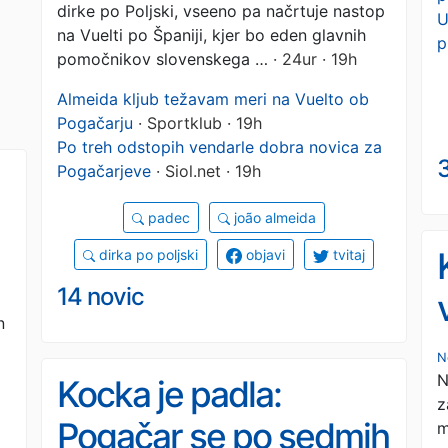
dirke po Poljski, vseeno pa načrtuje nastop
U
na Vuelti po Španiji, kjer bo eden glavnih
p
pomočnikov slovenskega …
· 24ur · 19h
Almeida kljub težavam meri na Vuelto ob
Pogačarju
· Sportklub · 19h
Po treh odstopih vendarle dobra novica za
Pogačarjeve
· Siol.net · 19h
padec
joão almeida
dirka po poljski
objavi
tvitaj
,
14 novic
n
n
N
N
Kocka je padla:
z
Pogačar se po sedmih
m