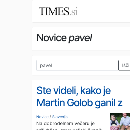
Novice
pavel
Išči
Ste videli, kako je
Martin Golob ganil z
besedami o mali
Novice
/
Slovenija
Na dobrodelnem večeru je
Sofiji? (FOTO)