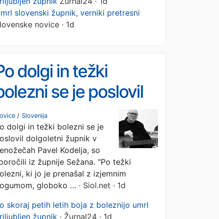
riljubljen župnik
Žurnal24 · 1d
mrl slovenski župnik, verniki pretresni
lovenske novice · 1d
Po dolgi in težki
bolezni se je poslovil
dolgoletni župnik iz
ovice
/
Slovenija
o dolgi in težki bolezni se je
Senožeč
oslovil dolgoletni župnik v
enožečah Pavel Kodelja, so
poročili iz župnije Sežana. "Po težki
olezni, ki jo je prenašal z izjemnim
ogumom, globoko …
· Siol.net · 1d
o skoraj petih letih boja z boleznijo umrl
riljubljen župnik
· Žurnal24 · 1d