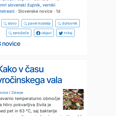
mrl slovenski župnik, verniki
retresni
· Slovenske novice · 1d
slovo
pavel kodelja
duhovnik
senožeče
objavi
tvitaj
3 novice
Kako v času
vročinskega vala
pravilno ravnati s
ovice
/
Zdravje
evarno temperaturno območje
hrano?
a hitro pokvarljiva živila je
ed pet in 63 °C, saj bakterije