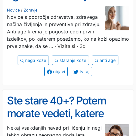
pozorni pri prvih znakih
Novice
/
Zdravje
Novice s področja zdravstva, zdravega
staranja kože
načina življenja in preventive pri zdravju.
Anti age krema je pogosto eden prvih
izdelkov, po katerem posežemo, ko na koži opazimo
prve znake, da se …
· Vizita.si · 3d
nega kože
staranje kože
anti age
objavi
tvitaj
Ste stare 40+? Potem
morate vedeti, katere
lepotne napake vas lahko
Nekaj vsakdanjih navad pri ličenju in negi
lahko obrazu neopazno doda leta,