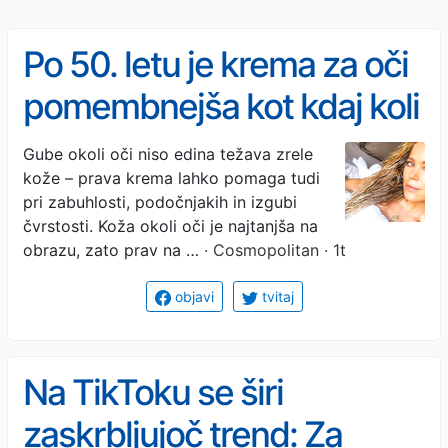
Po 50. letu je krema za oči
pomembnejša kot kdaj koli
prej: dermatologi navajajo,
Gube okoli oči niso edina težava zrele
kože – prava krema lahko pomaga tudi
katere sestavine mora
pri zabuhlosti, podočnjakih in izgubi
vsebovati, da bo kar
čvrstosti. Koža okoli oči je najtanjša na
obrazu, zato prav na …
· Cosmopolitan · 1t
najbolj učinkovala
objavi
tvitaj
Na TikToku se širi
zaskrbljujoč trend: Za