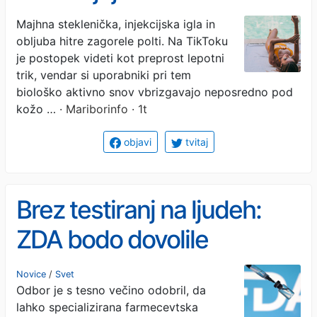
zagorelo polt posegajo po
Majhna steklenička, injekcijska igla in
obljuba hitre zagorele polti. Na TikToku
injekcijah
je postopek videti kot preprost lepotni
trik, vendar si uporabniki pri tem
biološko aktivno snov vbrizgavajo neposredno pod
kožo …
· Mariborinfo · 1t
objavi
tvitaj
Brez testiranj na ljudeh:
ZDA bodo dovolile
uporabo kontroverznih
Novice
/
Svet
Odbor je s tesno večino odobril, da
zdravil
lahko specializirana farmecevtska