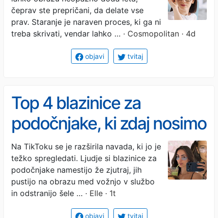
(še dodatno) postarajo čez
čeprav ste prepričani, da delate vse
noč: vsekakor se jim
prav. Staranje je naraven proces, ki ga ni
treba skrivati, vendar lahko …
· Cosmopolitan · 4d
izognite
objavi
tvitaj
Top 4 blazinice za
podočnjake, ki zdaj nosimo
tudi na poti v službo
Na TikToku se je razširila navada, ki jo je
težko spregledati. Ljudje si blazinice za
podočnjake namestijo že zjutraj, jih
pustijo na obrazu med vožnjo v službo
in odstranijo šele …
· Elle · 1t
objavi
tvitaj