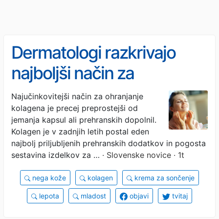
Dermatologi razkrivajo
najboljši način za
preprečevanje izgube
Najučinkovitejši način za ohranjanje
kolagena je precej preprostejši od
kolagena in ohranjanje
jemanja kapsul ali prehranskih dopolnil.
mladostne kože
Kolagen je v zadnjih letih postal eden
najbolj priljubljenih prehranskih dodatkov in pogosta
sestavina izdelkov za …
· Slovenske novice · 1t
nega kože
kolagen
krema za sončenje
lepota
mladost
objavi
tvitaj