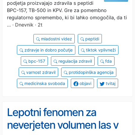
podjetja proizvajajo zdravila s peptidi
BPC-157, TB-500 in KPV. Gre za pomembno
regulatorno spremembo, ki bi lahko omogočila, da ti
…
· Dnevnik · 2t
mladostni videz
peptidi
zdravje in dobro počutje
tiktok vplivneži
bpc-157
regulacija zdravil
fda
varnost zdravil
protidopinška agencija
medicinska svoboda
objavi
tvitaj
Lepotni fenomen za
neverjeten volumen las v