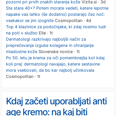
pozorni pri prvih znakih staranja kože
Vizita.si · 3d
Ste stare 40+? Potem morate vedeti, katere lepotne
napake vas lahko (še dodatno) postarajo čez noč:
vsekakor se jim izognite
Cosmopolitan · 4d
Top 4 blazinice za podočnjake, ki zdaj nosimo tudi
na poti v službo
Elle · 1t
Dermatologi razkrivajo najboljši način za
preprečevanje izgube kolagena in ohranjanje
mladostne kože
Slovenske novice · 1t
Po 50. letu je krema za oči pomembnejša kot kdaj
koli prej: dermatologi navajajo, katere sestavine
mora vsebovati, da bo kar najbolj učinkovala
Cosmopolitan · 1t
Kdaj začeti uporabljati anti
age kremo: na kaj biti