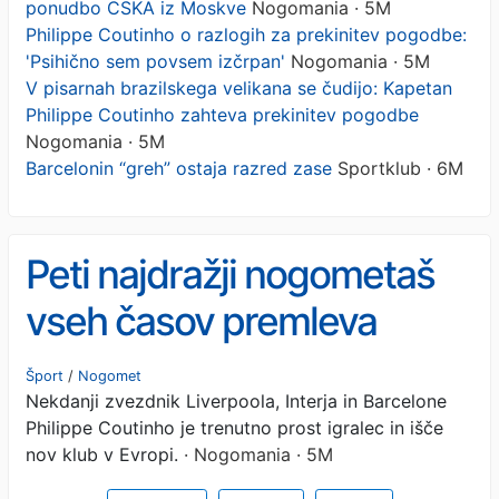
ponudbo CSKA iz Moskve
Nogomania · 5M
Philippe Coutinho o razlogih za prekinitev pogodbe:
'Psihično sem povsem izčrpan'
Nogomania · 5M
V pisarnah brazilskega velikana se čudijo: Kapetan
Philippe Coutinho zahteva prekinitev pogodbe
Nogomania · 5M
Barcelonin “greh” ostaja razred zase
Sportklub · 6M
Peti najdražji nogometaš
vseh časov premleva
ponudbo CSKA iz Moskve
Šport
/
Nogomet
Nekdanji zvezdnik Liverpoola, Interja in Barcelone
Philippe Coutinho je trenutno prost igralec in išče
nov klub v Evropi.
· Nogomania · 5M