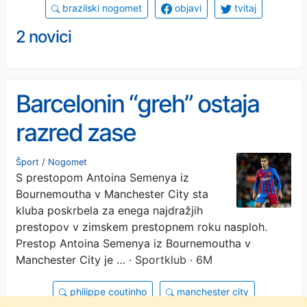
brazilski nogomet
objavi
tvitaj
2 novici
Barcelonin “greh” ostaja
razred zase
Šport
/
Nogomet
S prestopom Antoina Semenya iz
Bournemoutha v Manchester City sta
kluba poskrbela za enega najdražjih
prestopov v zimskem prestopnem roku nasploh.
Prestop Antoina Semenya iz Bournemoutha v
Manchester City je …
· Sportklub · 6M
philippe coutinho
manchester city