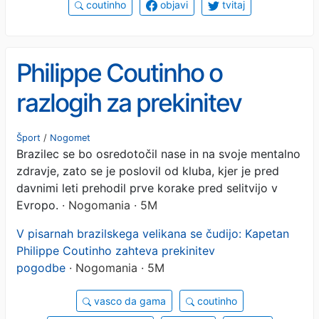
coutinho
objavi
tvitaj
Philippe Coutinho o
razlogih za prekinitev
pogodbe: 'Psihično sem
Šport
/
Nogomet
Brazilec se bo osredotočil nase in na svoje mentalno
povsem izčrpan'
zdravje, zato se je poslovil od kluba, kjer je pred
davnimi leti prehodil prve korake pred selitvijo v
Evropo.
· Nogomania · 5M
V pisarnah brazilskega velikana se čudijo: Kapetan
Philippe Coutinho zahteva prekinitev
pogodbe
· Nogomania · 5M
vasco da gama
coutinho