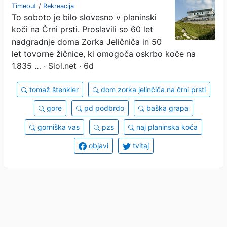
Timeout
/
Rekreacija
To soboto je bilo slovesno v planinski
koči na Črni prsti. Proslavili so 60 let
nadgradnje doma Zorka Jeličniča in 50
let tovorne žičnice, ki omogoča oskrbo koče na
1.835 …
· Siol.net · 6d
tomaž štenkler
dom zorka jelinčiča na črni prsti
gore
pd podbrdo
baška grapa
gorniška vas
pzs
naj planinska koča
objavi
tvitaj