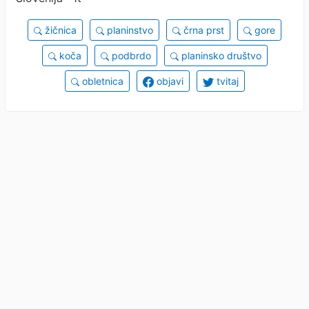
žičnica
planinstvo
črna prst
gore
koča
podbrdo
planinsko društvo
obletnica
objavi
tvitaj