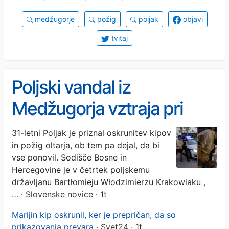
medžugorje
požig
poljak
objavi
tvitaj
Poljski vandal iz
Medžugorja vztraja pri
svojem: »Vse bi ponovil«
31-letni Poljak je priznal oskrunitev kipov
in požig oltarja, ob tem pa dejal, da bi
vse ponovil. Sodišče Bosne in
Hercegovine je v četrtek poljskemu
državljanu Bartłomieju Włodzimierzu Krakowiaku ,
…
· Slovenske novice · 1t
Marijin kip oskrunil, ker je prepričan, da so
prikazovanja prevara
· Svet24 · 1t