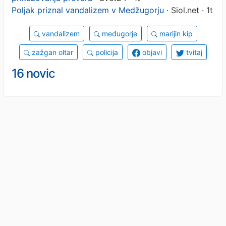
Poljak priznal vandalizem v Medžugorju
· Siol.net · 1t
vandalizem
međugorje
marijin kip
zažgan oltar
policija
objavi
tvitaj
16 novic