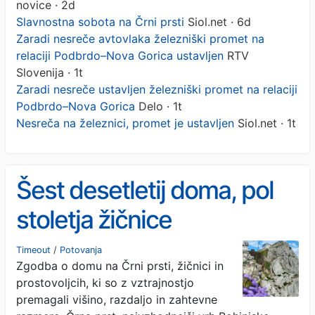
novice · 2d
Slavnostna sobota na Črni prsti
Siol.net · 6d
Zaradi nesreče avtovlaka železniški promet na
relaciji Podbrdo–Nova Gorica ustavljen
RTV
Slovenija · 1t
Zaradi nesreče ustavljen železniški promet na relaciji
Podbrdo–Nova Gorica
Delo · 1t
Nesreča na železnici, promet je ustavljen
Siol.net · 1t
Šest desetletij doma, pol
stoletja žičnice
Timeout
/
Potovanja
Zgodba o domu na Črni prsti, žičnici in
prostovoljcih, ki so z vztrajnostjo
premagali višino, razdaljo in zahtevne