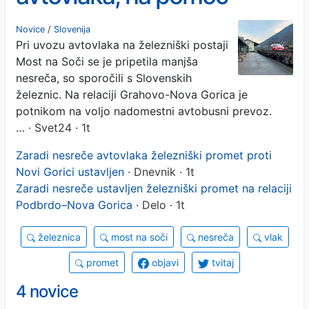
avtobusi
Novice
/
Slovenija
Pri uvozu avtovlaka na železniški postaji
Most na Soči se je pripetila manjša
nesreča, so sporočili s Slovenskih
železnic. Na relaciji Grahovo-Nova Gorica je
potnikom na voljo nadomestni avtobusni prevoz.
…
· Svet24 · 1t
Zaradi nesreče avtovlaka železniški promet proti
Novi Gorici ustavljen
· Dnevnik · 1t
Zaradi nesreče ustavljen železniški promet na relaciji
Podbrdo–Nova Gorica
· Delo · 1t
železnica
most na soči
nesreča
vlak
promet
objavi
tvitaj
4 novice