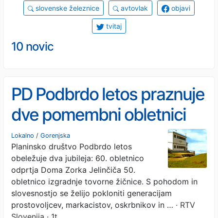
slovenske železnice
avtovlak
objavi
tvitaj
10 novic
PD Podbrdo letos praznuje
dve pomembni obletnici
Lokalno
/
Gorenjska
Planinsko društvo Podbrdo letos
obeležuje dva jubileja: 60. obletnico
odprtja Doma Zorka Jelinčiča 50.
obletnico izgradnje tovorne žičnice. S pohodom in
slovesnostjo se želijo pokloniti generacijam
prostovoljcev, markacistov, oskrbnikov in …
· RTV
Slovenija · 1t