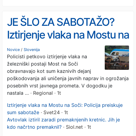
JE ŠLO ZA SABOTAŽO?
Iztirjenje vlaka na Mostu na
Soči povzročilo veliko
Novice
/
Slovenija
Policisti petkovo iztirjenje vlaka na
gmotno škodo (FOTO)
železniški postaji Most na Soči
obravnavajo kot sum kaznivih dejanj
poškodovanja ali uničenja javnih naprav in ogrožanja
posebnih vrst javnega prometa. V dogodku je
nastala …
· Regional · 1t
Iztirjenje vlaka na Mostu na Soči: Policija preiskuje
sum sabotaže
· Svet24 · 1t
Avtovlak iztiril zaradi premaknjenih kretnic. Jih je
kdo načrtno premaknil?
· Siol.net · 1t