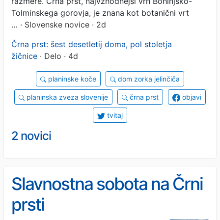
razmere. Črna prst, najvzhodnejši vrh Bohinjsko-
Tolminskega gorovja, je znana kot botanični vrt
…
· Slovenske novice · 2d
Črna prst: šest desetletij doma, pol stoletja
žičnice
· Delo · 4d
planinske koče
dom zorka jelinčiča
planinska zveza slovenije
črna prst
objavi
tvitaj
2 novici
Slavnostna sobota na Črni
prsti