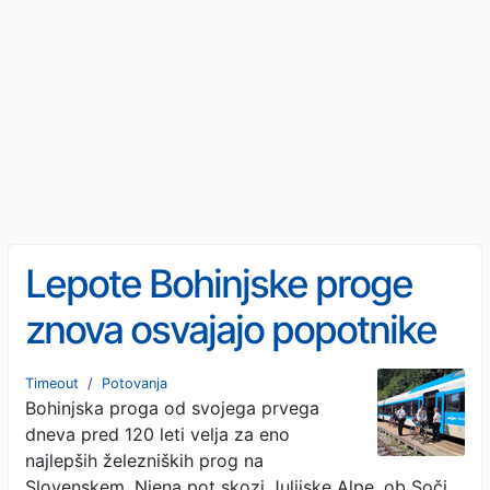
Lepote Bohinjske proge
znova osvajajo popotnike
in kolesarje
Timeout
/
Potovanja
Bohinjska proga od svojega prvega
dneva pred 120 leti velja za eno
najlepših železniških prog na
Slovenskem. Njena pot skozi Julijske Alpe, ob Soči