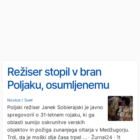
Režiser stopil v bran
Poljaku, osumljenemu
oskrunitve Medžugorja
Novice
/
Svet
Poljski režiser Janek Sobierajski je javno
spregovoril o 31-letnem rojaku, ki ga
oblasti sumijo oskrunitve verskih
objektov in požiga zunanjega oltarja v Medžugorju.
Trdi, da je moški dlje časa trpel …
· Žurnal24 · 1t