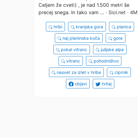
Celjem že cveti) , je nad 1.500 metri še
precej snega. In tako vam …
· Siol.net · 4M
hribi
kranjska gora
planica
naj planinska koča
gore
pokal vitranc
julijske alpe
vitranc
pohodništvo
nasvet za izlet v hribe
ciprnik
objavi
tvitaj