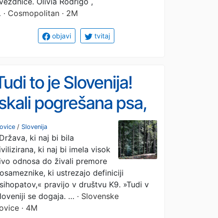
vezdnice. Olivia Rodrigo ,
…
· Cosmopolitan · 2M
objavi
tvitaj
Tudi to je Slovenija!
Iskali pogrešana psa,
našli pa ...: »To je
ovice
/
Slovenija
Država, ki naj bi bila
prizor, ki ga ne bomo
ivilizirana, ki naj bi imela visok
pozabili nikoli!«
ivo odnosa do živali premore
osameznike, ki ustrezajo definiciji
(FOTO)
sihopatov,« pravijo v društvu K9. »Tudi v
loveniji se dogaja. …
· Slovenske
ovice · 4M