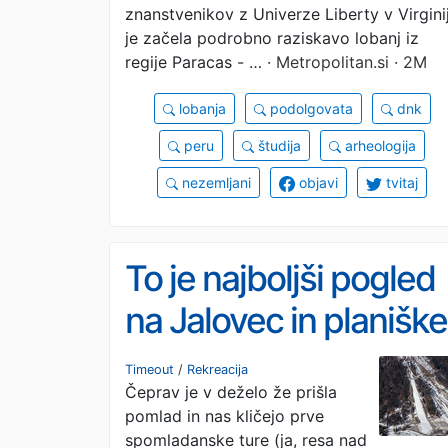
znanstvenikov z Univerze Liberty v Virginij
je začela podrobno raziskavo lobanj iz
regije Paracas - …
· Metropolitan.si · 2M
lobanja
podolgovata
dnk
peru
študija
arheologija
nezemljani
objavi
tvitaj
To je najboljši pogled
na Jalovec in planiške
skakalnice #video
Timeout
/
Rekreacija
Čeprav je v deželo že prišla
pomlad in nas kličejo prve
spomladanske ture (ja, resa nad