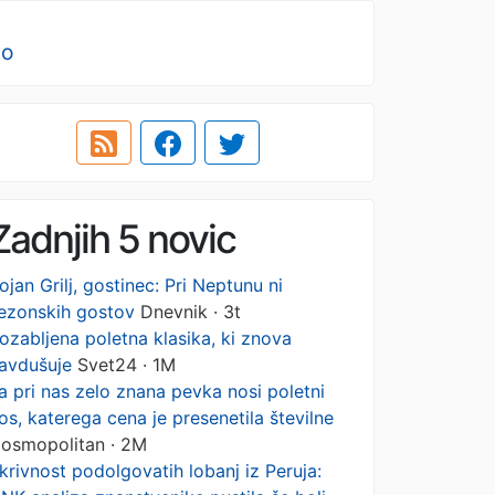
no
Zadnjih 5 novic
ojan Grilj, gostinec: Pri Neptunu ni
ezonskih gostov
Dnevnik · 3t
ozabljena poletna klasika, ki znova
avdušuje
Svet24 · 1M
a pri nas zelo znana pevka nosi poletni
os, katerega cena je presenetila številne
osmopolitan · 2M
krivnost podolgovatih lobanj iz Peruja: