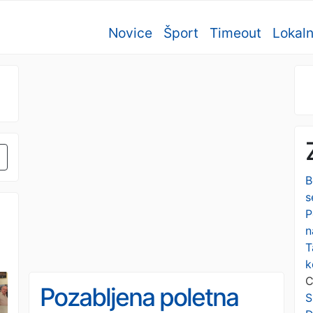
Novice
Šport
Timeout
Lokal
B
s
P
n
T
k
C
Pozabljena poletna
S