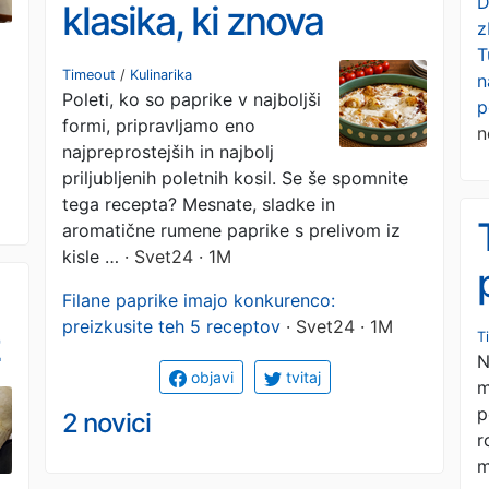
D
klasika, ki znova
z
T
navdušuje
Timeout
/
Kulinarika
n
Poleti, ko so paprike v najboljši
p
formi, pripravljamo eno
n
najpreprostejših in najbolj
priljubljenih poletnih kosil. Se še spomnite
tega recepta? Mesnate, sladke in
aromatične rumene paprike s prelivom iz
kisle …
· Svet24 · 1M
Filane paprike imajo konkurenco:
preizkusite teh 5 receptov
· Svet24 · 1M
T
N
objavi
tvitaj
m
p
2 novici
r
m