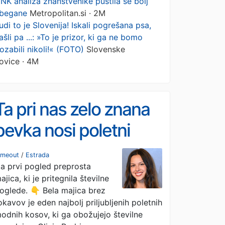
NK analiza znanstvenike pustila še bolj
begane
Metropolitan.si · 2M
udi to je Slovenija! Iskali pogrešana psa,
ašli pa ...: »To je prizor, ki ga ne bomo
ozabili nikoli!« (FOTO)
Slovenske
ovice · 4M
Ta pri nas zelo znana
pevka nosi poletni
kos, katerega cena je
imeout
/
Estrada
a prvi pogled preprosta
presenetila številne
ajica, ki je pritegnila številne
oglede. 👇 Bela majica brez
okavov je eden najbolj priljubljenih poletnih
odnih kosov, ki ga obožujejo številne