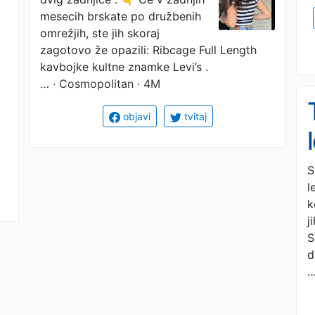
ki navdušujejo
mesecih brskate po družbenih
uporabnice
omrežjih, ste jih skoraj
zagotovo že opazili: Ribcage Full Length
kavbojke kultne znamke Levi’s .
…
· Cosmopolitan · 4M
objavi
tvitaj
S
l
k
j
S
d