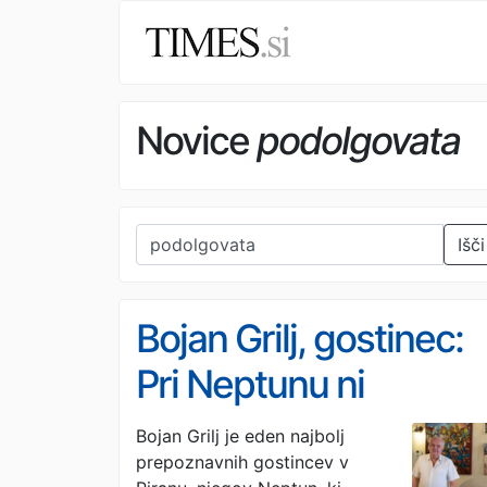
Novice
podolgovata
Išči
Bojan Grilj, gostinec:
Pri Neptunu ni
sezonskih gostov
Bojan Grilj je eden najbolj
prepoznavnih gostincev v