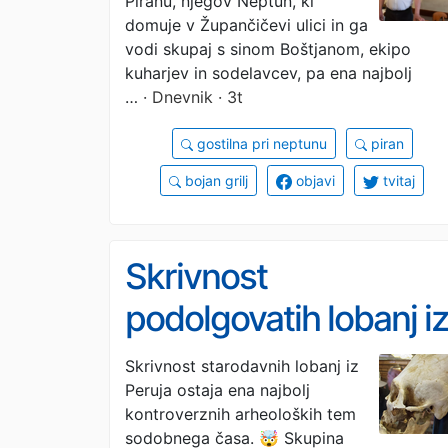
Piranu, njegov Neptun, ki
domuje v Župančičevi ulici in ga
vodi skupaj s sinom Boštjanom, ekipo
kuharjev in sodelavcev, pa ena najbolj
…
· Dnevnik · 3t
gostilna pri neptunu
piran
bojan grilj
objavi
tvitaj
Skrivnost
podolgovatih lobanj iz
Peruja: DNK analiza
Skrivnost starodavnih lobanj iz
Peruja ostaja ena najbolj
znanstvenike pustila
kontroverznih arheoloških tem
še bolj zbegane
sodobnega časa. 🤯 Skupina