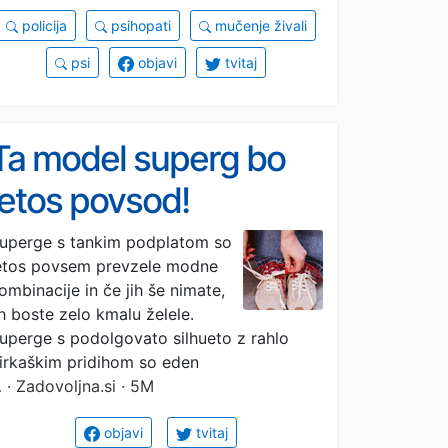
policija
psihopati
mučenje živali
psi
objavi
tvitaj
Ta model superg bo
letos povsod!
uperge s tankim podplatom so
etos povsem prevzele modne
ombinacije in če jih še nimate,
ih boste zelo kmalu želele.
uperge s podolgovato silhueto z rahlo
irkaškim pridihom so eden
…
· Zadovoljna.si · 5M
objavi
tvitaj