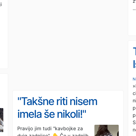
z
i
N
»
c
"Takšne riti nisem
n
p
imela še nikoli!"
p
S
Legendarne kavbojke,
Pravijo jim tudi "kavbojke za
n
dvig zadnjice". 👇 Če v zadnjih