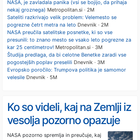
NASA, je zavladala panika (vsi se bojijo, da prihaja
nekaj groznega)
Metropolitan.si · 2M
Sateliti razkrivajo velik problem: Velemesto se
pogrezne četrt metra na leto
Dnevnik · 2M
NASA preučila satelitske posnetke, ki so vse
presunili: to znano mesto se vsako leto pogrezne za
kar 25 centimetrov!
Metropolitan.si · 3M
Študija predlaga, da bi celotne Benetke zaradi vse
pogostejših poplav preselili
Dnevnik · 3M
Evropsko poročilo: Trumpova politika je samomor
velesile
Dnevnik · 5M
Ko so videli, kaj na Zemlji iz
vesolja pozorno opazuje
NASA, je zavladala panika
NASA pozorno spremlja in preučuje, kaj