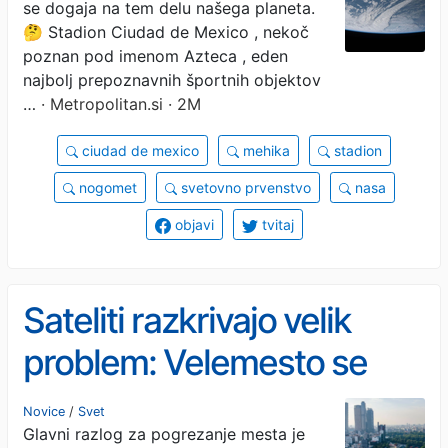
se dogaja na tem delu našega planeta.
(vsi se bojijo, da prihaja
🤔 Stadion Ciudad de Mexico , nekoč
nekaj groznega)
poznan pod imenom Azteca , eden
najbolj prepoznavnih športnih objektov
…
· Metropolitan.si · 2M
ciudad de mexico
mehika
stadion
nogomet
svetovno prvenstvo
nasa
objavi
tvitaj
Sateliti razkrivajo velik
problem: Velemesto se
pogrezne četrt metra na
Novice
/
Svet
Glavni razlog za pogrezanje mesta je
leto