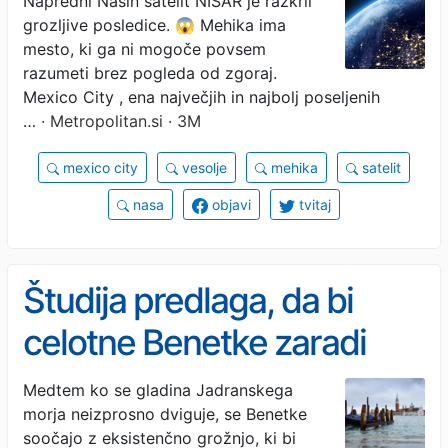
Napredni Nasin satelit NISAR je razkril
grozljive posledice. 😱 Mehika ima
se vsako leto pogrezne za
mesto, ki ga ni mogoče povsem
kar 25 centimetrov!
razumeti brez pogleda od zgoraj.
Mexico City , ena največjih in najbolj poseljenih
…
· Metropolitan.si · 3M
mexico city
vesolje
mehika
satelit
nasa
objavi
tvitaj
Študija predlaga, da bi
celotne Benetke zaradi
vse pogostejših poplav
Medtem ko se gladina Jadranskega
morja neizprosno dviguje, se Benetke
preselili
soočajo z eksistenčno grožnjo, ki bi