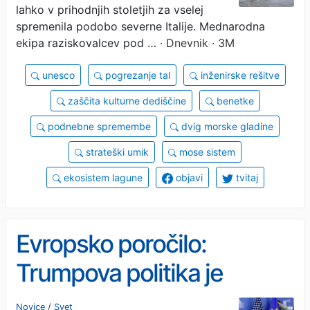
lahko v prihodnjih stoletjih za vselej
spremenila podobo severne Italije. Mednarodna
ekipa raziskovalcev pod …
· Dnevnik · 3M
unesco
pogrezanje tal
inženirske rešitve
zaščita kulturne dediščine
benetke
podnebne spremembe
dvig morske gladine
strateški umik
mose sistem
ekosistem lagune
objavi
tvitaj
Evropsko poročilo:
Trumpova politika je
samomor velesile
Novice
/
Svet