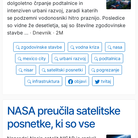
dolgoletno črpanje podtalnice in
intenziven urbani razvoj, zaradi katerih
se podzemni vodonosniki hitro praznijo. Posledice
so vidne že desetletja, saj so številne zgodovinske
stavbe …
· Dnevnik · 2M
zgodovinske stavbe
vodna kriza
nasa
mexico city
urbani razvoj
podtalnica
nisar
satelitski posnetki
pogrezanje
infrastruktura
objavi
tvitaj
NASA preučila satelitske
posnetke, ki so vse
presunili: to znano mesto