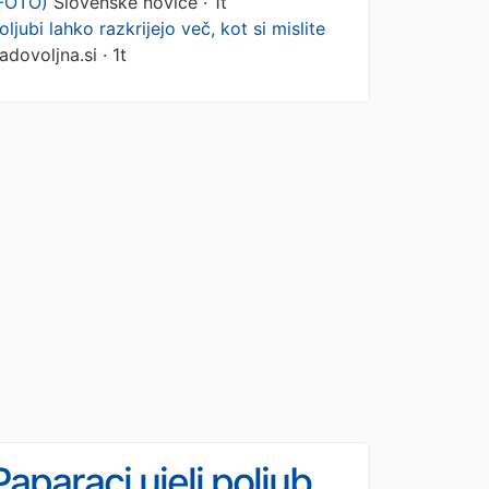
FOTO)
Slovenske novice · 1t
oljubi lahko razkrijejo več, kot si mislite
adovoljna.si · 1t
Paparaci ujeli poljub