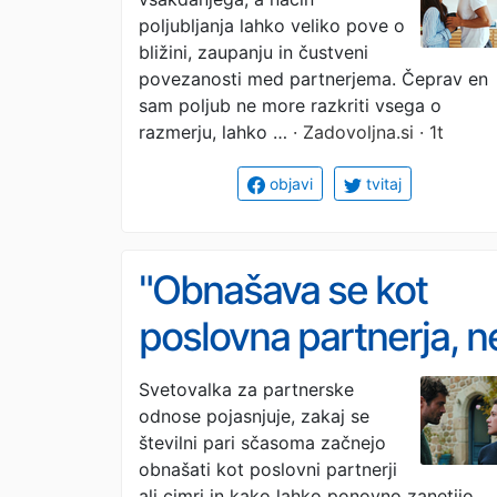
poljubljanja lahko veliko pove o
bližini, zaupanju in čustveni
povezanosti med partnerjema. Čeprav en
sam poljub ne more razkriti vsega o
razmerju, lahko …
· Zadovoljna.si · 1t
objavi
tvitaj
"Obnašava se kot
poslovna partnerja, n
več kot ljubimca":
Svetovalka za partnerske
odnose pojasnjuje, zakaj se
strokovnjakinja
številni pari sčasoma začnejo
pojasnjuje, zakaj v
obnašati kot poslovni partnerji
ali cimri in kako lahko ponovno zanetijo