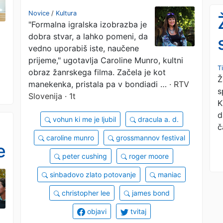
me je ugriznil
Novice
/
Kultura
"Formalna igralska izobrazba je
Christopher Lee"
dobra stvar, a lahko pomeni, da
vedno uporabiš iste, naučene
prijeme," ugotavlja Caroline Munro, kultni
T
obraz žanrskega filma. Začela je kot
Ž
manekenka, pristala pa v bondiadi …
· RTV
s
Slovenija · 1t
K
d
vohun ki me je ljubil
dracula a. d.
č
caroline munro
grossmannov festival
e
peter cushing
roger moore
sinbadovo zlato potovanje
maniac
christopher lee
james bond
objavi
tvitaj