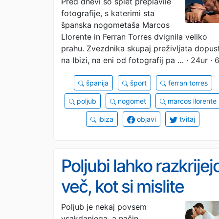
Pred dnevi so splet preplavile
fotografije, s katerimi sta
španska nogometaša Marcos
Llorente in Ferran Torres dvignila veliko
prahu. Zvezdnika skupaj preživljata dopus
na Ibizi, na eni od fotografij pa …
· 24ur · 
španija
šport
ferran torres
poljub
nogomet
marcos llorente
ibiza
objavi
tvitaj
Poljubi lahko razkrijej
več, kot si mislite
Poljub je nekaj povsem
vsakdanjega, a način