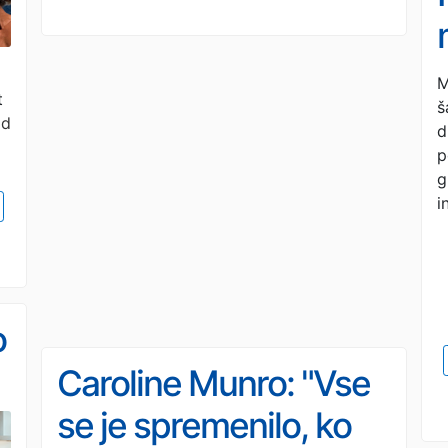
M
t
š
6d
d
p
g
i
o
Caroline Munro: "Vse
se je spremenilo, ko