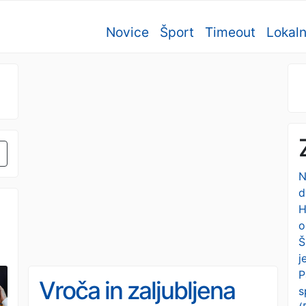
Novice
Šport
Timeout
Lokal
N
d
H
o
Š
j
P
Vroča in zaljubljena
s