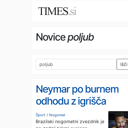
Novice
poljub
Išči
Neymar po burnem
odhodu z igrišča
znova dviguje prah
Šport
/
Nogomet
Brazilski nogometni zvezdnik je