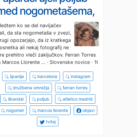
med nogometašema,
splet pregorel: »Naj si
edtem ko se del navijačev
ali, da sta nogometaša v zvezi,
najdeta sobo« (FOTO)
rugi opozarjajo, da iz kratkega
osnetka ali nekaj fotografij ne
re prehitro vleči zaključkov. Ferran Torres
n Marcos Llorente …
· Slovenske novice · 1t
španija
barcelona
instagram
družbena omrežja
ferran torres
škandal
poljub
atletico madrid
nogomet
marcos llorente
objavi
tvitaj