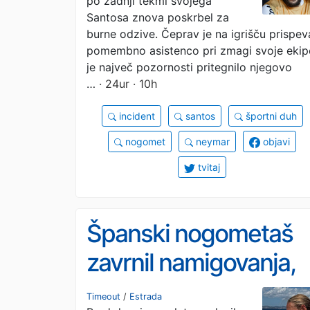
po zadnji tekmi svojega
Santosa znova poskrbel za
burne odzive. Čeprav je na igrišču prispev
pomembno asistenco pri zmagi svoje ekip
je največ pozornosti pritegnilo njegovo
…
· 24ur · 10h
incident
santos
športni duh
nogomet
neymar
objavi
tvitaj
Španski nogometaš
zavrnil namigovanja,
da je gej
Timeout
/
Estrada