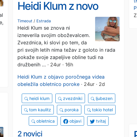
(
Heidi Klum z novo
P
al
Z
objavo znova buri
Timeout
/
Estrada
e,
Heidi Klum se znova ni
domišljijo
izneverila svojim oboževalcem.
Zvezdnica, ki slovi po tem, da
pri svojih letih nima težav z goloto in rada
pokaže svoje zapeljive obline tudi na
družbenih …
· 24ur · 16h
Heidi Klum z objavo poročnega videa
obeležila obletnico poroke
· 24ur · 2d
heidi klum
zvezdniki
ljubezen
tom kaulitz
poroka
tokio hotel
obletnica
objavi
tvitaj
2 novici