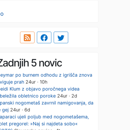
no
Zadnjih 5 novic
eymar po burnem odhodu z igrišča znova
viguje prah
24ur · 10h
eidi Klum z objavo poročnega videa
beležila obletnico poroke
24ur · 2d
panski nogometaš zavrnil namigovanja, da
e gej
24ur · 6d
aparaci ujeli poljub med nogometašema,
plet pregorel: »Naj si najdeta sobo«