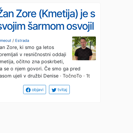
Žan Zore (Kmetija) je s
svojim šarmom osvojil
še eno zelo znano
imeout
/
Estrada
an Zore, ki smo ga letos
lepotico. Skupaj sta ...
premljali v resničnostni oddaji
metija, očitno zna poskrbeti,
a se o njem govori. Če smo ga pred
asom ujeli v družbi Denise
· TočnoTo · 1t
objavi
tvitaj