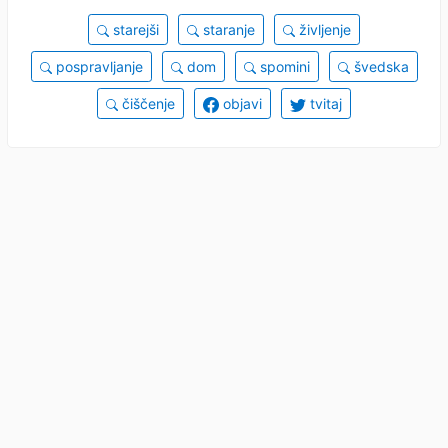
starejši
staranje
življenje
pospravljanje
dom
spomini
švedska
čiščenje
objavi
tvitaj