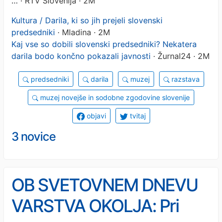
…
· RTV Slovenija · 2M
Kultura / Darila, ki so jih prejeli slovenski
predsedniki
· Mladina · 2M
Kaj vse so dobili slovenski predsedniki? Nekatera
darila bodo končno pokazali javnosti
· Žurnal24 · 2M
predsedniki
darila
muzej
razstava
muzej novejše in sodobne zgodovine slovenije
objavi
tvitaj
3 novice
OB SVETOVNEM DNEVU
VARSTVA OKOLJA: Pri