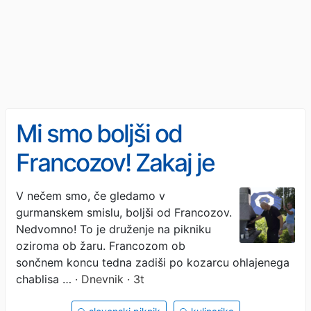
Mi smo boljši od
Francozov! Zakaj je
slovenski piknik pravi
V nečem smo, če gledamo v
gurmanskem smislu, boljši od Francozov.
kulinarični fenomen
Nedvomno! To je druženje na pikniku
oziroma ob žaru. Francozom ob
sončnem koncu tedna zadiši po kozarcu ohlajenega
chablisa …
· Dnevnik · 3t