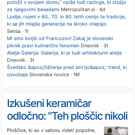
položil v svojem domu," opiše tudi razloge, ki stojijo
za njegovimi besedami
Metropolitan.si · 4d
Ljudje, rojeni v 60., 70. in 80. letih cenijo te tradicije,
ki se jih mlajše generacije na široko otepajo
Sensa · 1t
Mi smo boljši od Francozov! Zakaj je slovenski
piknik pravi kulinarični fenomen
Dnevnik · 3t
Atelje Galerija: Galerija, ki je tudi arhitekturni atelje
Dnevnik · 3t
Švedsko &apos;čiščenje pred smrtjo&apos;: trend, ki
osvobaja
Slovenske novice · 1M
Izkušeni keramičar
odločno: "Teh ploščic nikoli
ne bi položil v svojem
Ploščice, ki so v salonu videti popolne,