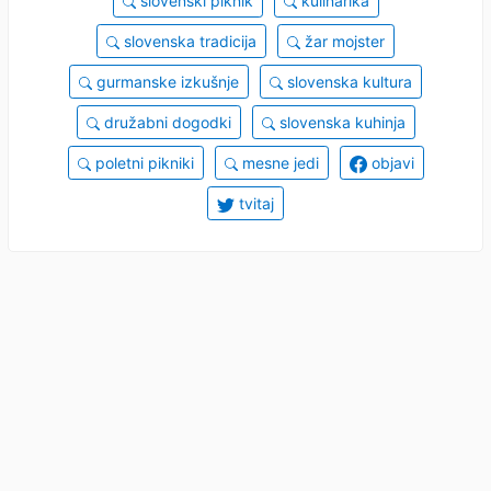
slovenski piknik
kulinarika
slovenska tradicija
žar mojster
gurmanske izkušnje
slovenska kultura
družabni dogodki
slovenska kuhinja
poletni pikniki
mesne jedi
objavi
tvitaj