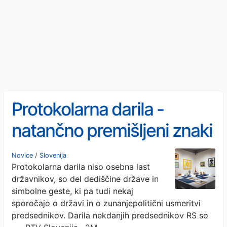
Protokolarna darila -
natančno premišljeni znaki
pozornosti in
Novice
/
Slovenija
Protokolarna darila niso osebna last
medsebojnega
državnikov, so del dediščine države in
spoštovanja držav
simbolne geste, ki pa tudi nekaj
sporočajo o državi in o zunanjepolitični usmeritvi
predsednikov. Darila nekdanjih predsednikov RS so