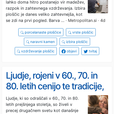
lahko doma hitro postanejo vir madežev,
domu," opiše tudi razloge,
razpok in zahtevnega vzdrževanja. Izbira
ki stojijo za njegovimi
ploščic je danes veliko zahtevnejša, kot
se zdi na prvi pogled. Barva …
· Metropolitan.si · 4d
besedami
porcelanaste ploščice
vrste ploščic
naravni kamen
izbira ploščic
vzdrževanje ploščic
objavi
tvitaj
Ljudje, rojeni v 60., 70. in
80. letih cenijo te tradicije,
ki se jih mlajše generacije
Ljudje, ki so odraščali v 60., 70. in 80.
letih prejšnjega stoletja, so živeli v
na široko otepajo
precej drugačnem svetu kot današnje