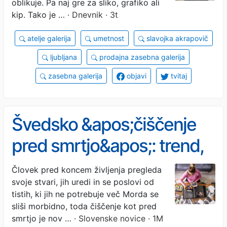
oblikuje. Pa naj gre za sliko, grafiko ali
kip. Tako je …
· Dnevnik · 3t
atelje galerija
umetnost
slavojka akrapovič
ljubljana
prodajna zasebna galerija
zasebna galerija
objavi
tvitaj
Švedsko &apos;čiščenje
pred smrtjo&apos;: trend,
ki osvobaja
Človek pred koncem življenja pregleda
svoje stvari, jih uredi in se poslovi od
tistih, ki jih ne potrebuje več Morda se
sliši morbidno, toda čiščenje kot pred
smrtjo je nov …
· Slovenske novice · 1M