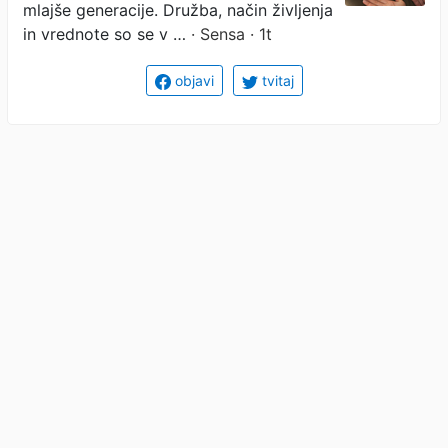
mlajše generacije. Družba, način življenja
in vrednote so se v …
· Sensa · 1t
objavi
tvitaj