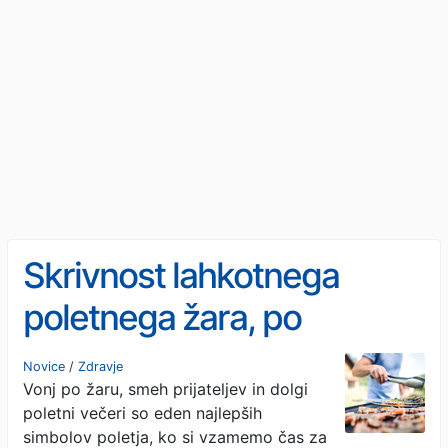
Skrivnost lahkotnega
poletnega žara, po
katerem ne boste
Novice
/
Zdravje
Vonj po žaru, smeh prijateljev in dolgi
potrebovali
poletni večeri so eden najlepših
popoldanskega spanca
simbolov poletja, ko si vzamemo čas za