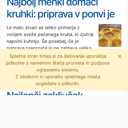
Najbolj mehki domači
kruhki: priprava v ponvi je
trik za popoln rezultat
Le malo stvari se lahko primerja z
vonjem sveže pečenega kruha, ki zjutraj
napolni kuhinjo. Še posebej, če je
priprava preprosta in ne zahteva veliko
×
dela. Prav zato so mehki …
· Okusno.je · 14h
Spletna stran times.si za delovanje uporablja
piškotke z namenom štetja prometa in podpore
objavi
tvitaj
oglasnemu sistemu.
Z obiskom in uporabo spletnega mesta
soglašate s piškotki.
Najlepši zaključek
nedeljskega kosila: 8
sladic brez peke, ki se jih
Nedeljsko kosilo je za mnoge najlepši
trenutek tedna. Takrat se za mizo zbere