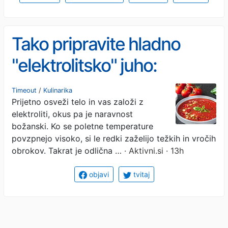
Tako pripravite hladno
"elektrolitsko" juho:
osvežilna poletna jed brez
Timeout
/
Kulinarika
Prijetno osveži telo in vas založi z
kuhanja, polna vitaminov
elektroliti, okus pa je naravnost
božanski. Ko se poletne temperature
povzpnejo visoko, si le redki zaželijo težkih in vročih
obrokov. Takrat je odlična …
· Aktivni.si · 13h
objavi
tvitaj