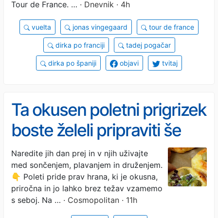
Tour de France. …
· Dnevnik · 4h
vuelta
jonas vingegaard
tour de france
dirka po franciji
tadej pogačar
dirka po španiji
objavi
tvitaj
Ta okusen poletni prigrizek
boste želeli pripraviti še
danes: popoln je za na
Naredite jih dan prej in v njih uživajte
med sončenjem, plavanjem in druženjem.
plažo, bazen ali piknik
👇 Poleti pride prav hrana, ki je okusna,
priročna in jo lahko brez težav vzamemo
s seboj. Na …
· Cosmopolitan · 11h