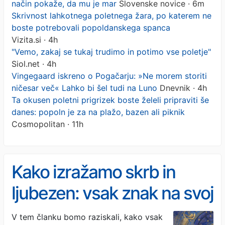
način pokaže, da mu je mar
Slovenske novice · 6m
Skrivnost lahkotnega poletnega žara, po katerem ne
boste potrebovali popoldanskega spanca
Vizita.si · 4h
"Vemo, zakaj se tukaj trudimo in potimo vse poletje"
Siol.net · 4h
Vingegaard iskreno o Pogačarju: »Ne morem storiti
ničesar več« Lahko bi šel tudi na Luno
Dnevnik · 4h
Ta okusen poletni prigrizek boste želeli pripraviti še
danes: popoln je za na plažo, bazen ali piknik
Cosmopolitan · 11h
Kako izražamo skrb in
ljubezen: vsak znak na svoj
način pokaže, da mu je
V tem članku bomo raziskali, kako vsak