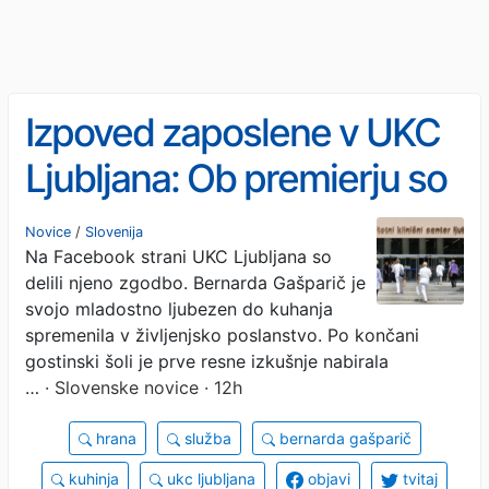
Izpoved zaposlene v UKC
Ljubljana: Ob premierju so
se ji tresle roke (FOTO)
Novice
/
Slovenija
Na Facebook strani UKC Ljubljana so
delili njeno zgodbo. Bernarda Gašparič je
svojo mladostno ljubezen do kuhanja
spremenila v življenjsko poslanstvo. Po končani
gostinski šoli je prve resne izkušnje nabirala
…
· Slovenske novice · 12h
hrana
služba
bernarda gašparič
kuhinja
ukc ljubljana
objavi
tvitaj