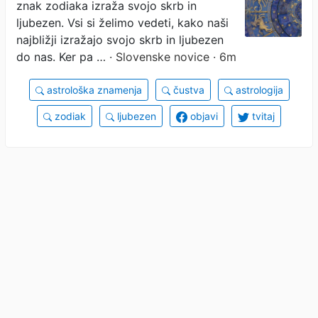
znak zodiaka izraža svojo skrb in
mar
ljubezen. Vsi si želimo vedeti, kako naši
najbližji izražajo svojo skrb in ljubezen
do nas. Ker pa …
· Slovenske novice · 6m
astrološka znamenja
čustva
astrologija
zodiak
ljubezen
objavi
tvitaj