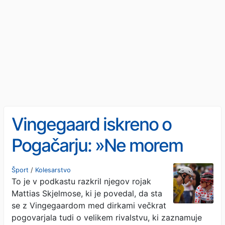
Vingegaard iskreno o
Pogačarju: »Ne morem
storiti ničesar več« Lahko
Šport
/
Kolesarstvo
To je v podkastu razkril njegov rojak
bi šel tudi na Luno
Mattias Skjelmose, ki je povedal, da sta
se z Vingegaardom med dirkami večkrat
pogovarjala tudi o velikem rivalstvu, ki zaznamuje