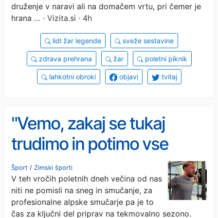
druženje v naravi ali na domačem vrtu, pri čemer je
hrana …
· Vizita.si · 4h
lidl žar legende
sveže sestavine
zdrava prehrana
žar
poletni piknik
lahkotni obroki
objavi
tvitaj
"Vemo, zakaj se tukaj
trudimo in potimo vse
poletje"
Šport
/
Zimski športi
V teh vročih poletnih dneh večina od nas
niti ne pomisli na sneg in smučanje, za
profesionalne alpske smučarje pa je to
čas za ključni del priprav na tekmovalno sezono.