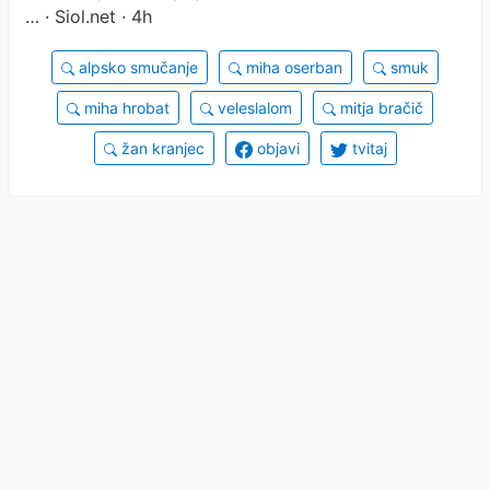
…
· Siol.net · 4h
alpsko smučanje
miha oserban
smuk
miha hrobat
veleslalom
mitja bračič
žan kranjec
objavi
tvitaj