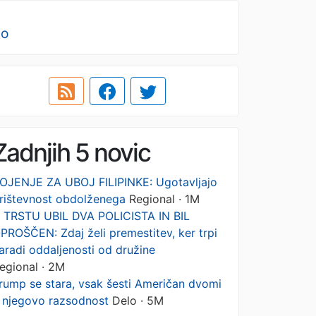
no
Zadnjih 5 novic
OJENJE ZA UBOJ FILIPINKE: Ugotavljajo
rištevnost obdolženega
Regional · 1M
 TRSTU UBIL DVA POLICISTA IN BIL
PROŠČEN: Zdaj želi premestitev, ker trpi
aradi oddaljenosti od družine
egional · 2M
rump se stara, vsak šesti Američan dvomi
 njegovo razsodnost
Delo · 5M