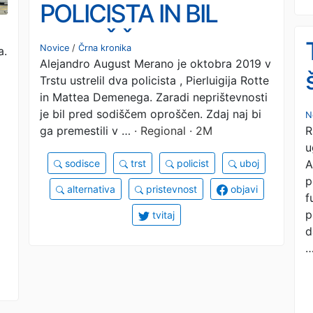
POLICISTA IN BIL
OPROŠČEN: Zdaj želi
Novice
/
Črna kronika
a.
Alejandro August Merano je oktobra 2019 v
premestitev, ker trpi
Trstu ustrelil dva policista , Pierluigija Rotte
zaradi oddaljenosti od
in Mattea Demenega. Zaradi neprištevnosti
je bil pred sodiščem oproščen. Zdaj naj bi
N
družine
R
ga premestili v …
· Regional · 2M
u
A
sodisce
trst
policist
uboj
p
alternativa
pristevnost
objavi
f
p
tvitaj
d