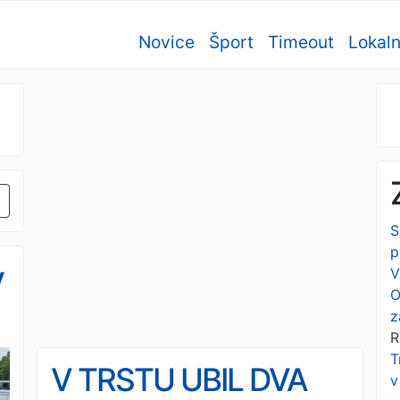
Novice
Šport
Timeout
Lokal
S
p
v
V
O
z
R
T
V TRSTU UBIL DVA
v