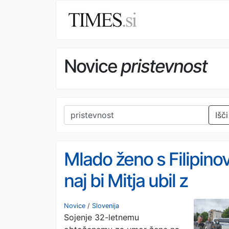
Novice
pristevnost
Išči
Mlado ženo s Filipino
naj bi Mitja ubil z
utežjo in jo večkrat
Novice
/
Slovenija
Sojenje 32-letnemu
zabodel, na sodišču