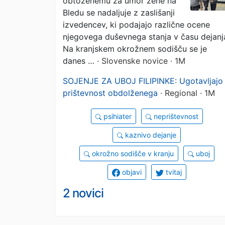
obtoženemu za umor žene na
razkrivajo ozadje
Bledu se nadaljuje z zaslišanji
izvedencev, ki podajajo različne ocene
krvave tragedije na
njegovega duševnega stanja v času dejanj
Na kranjskem okrožnem sodišču se je
Bledu
danes …
· Slovenske novice · 1M
SOJENJE ZA UBOJ FILIPINKE: Ugotavljajo
prištevnost obdolženega
· Regional · 1M
psihiater
neprištevnost
kaznivo dejanje
okrožno sodišče v kranju
uboj
objavi
tvitaj
2 novici