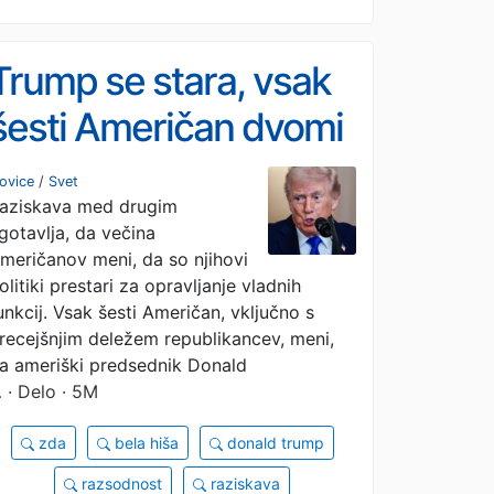
Trump se stara, vsak
šesti Američan dvomi
v njegovo razsodnost
ovice
/
Svet
aziskava med drugim
gotavlja, da večina
meričanov meni, da so njihovi
olitiki prestari za opravljanje vladnih
unkcij. Vsak šesti Američan, vključno s
recejšnjim deležem republikancev, meni,
a ameriški predsednik Donald
…
· Delo · 5M
zda
bela hiša
donald trump
razsodnost
raziskava