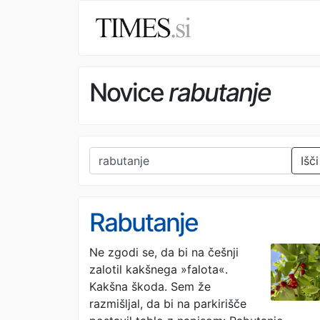
Novice
rabutanje
Išči
Rabutanje
Ne zgodi se, da bi na češnji
zalotil kakšnega »falota«.
Kakšna škoda. Sem že
razmišljal, da bi na parkirišče