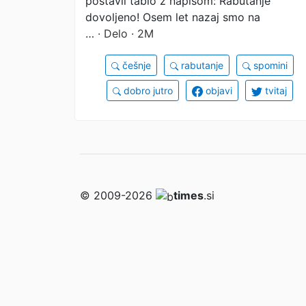
postavil tablo z napisom: Rabutanje
dovoljeno! Osem let nazaj smo na
…
· Delo · 2M
češnje
rabutanje
spomini
dobro jutro
objavi
tvitaj
© 2009-2026
times
.si