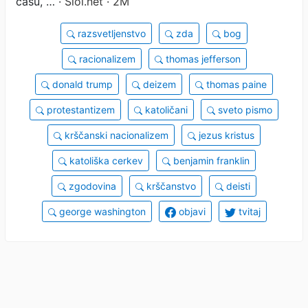
času, …
· Siol.net · 2M
razsvetljenstvo
zda
bog
racionalizem
thomas jefferson
donald trump
deizem
thomas paine
protestantizem
katoličani
sveto pismo
krščanski nacionalizem
jezus kristus
katoliška cerkev
benjamin franklin
zgodovina
krščanstvo
deisti
george washington
objavi
tvitaj