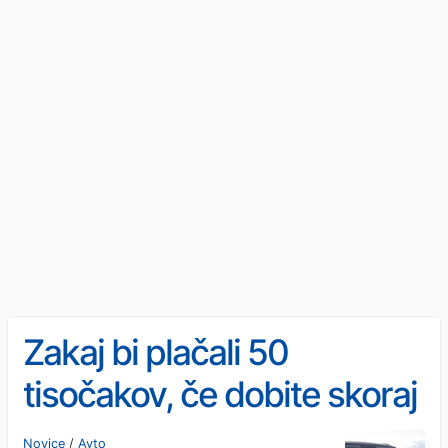
Zakaj bi plačali 50
tisočakov, če dobite skoraj
vse za 36 tisoč evrov?
Novice
/
Avto