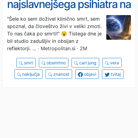
najslavnejšega psihiatra na
svetu: "To nas čaka po
"Šele ko sem doživel klinično smrt, sem
spoznal, da človeštvo živi v veliki zmoti.
smrti"
To nas čaka po smrti!" 😮 Tistega dne je
bil studio zadušljiv in obsijan z
reflektorji. …
· Metropolitan.si · 2M
smrt
obsmrtno
carl jung
vera
naključja
znanost
objavi
tvitaj