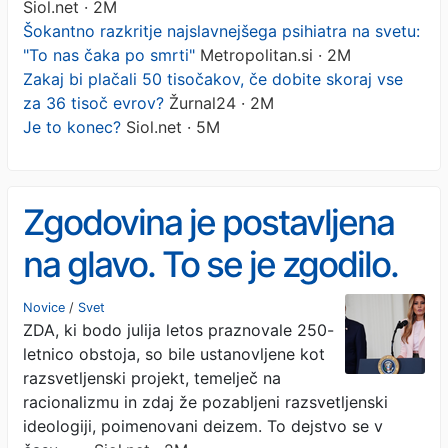
Siol.net · 2M
Šokantno razkritje najslavnejšega psihiatra na svetu:
"To nas čaka po smrti"
Metropolitan.si · 2M
Zakaj bi plačali 50 tisočakov, če dobite skoraj vse
za 36 tisoč evrov?
Žurnal24 · 2M
Je to konec?
Siol.net · 5M
Zgodovina je postavljena
na glavo. To se je zgodilo.
Novice
/
Svet
ZDA, ki bodo julija letos praznovale 250-
letnico obstoja, so bile ustanovljene kot
razsvetljenski projekt, temelječ na
racionalizmu in zdaj že pozabljeni razsvetljenski
ideologiji, poimenovani deizem. To dejstvo se v