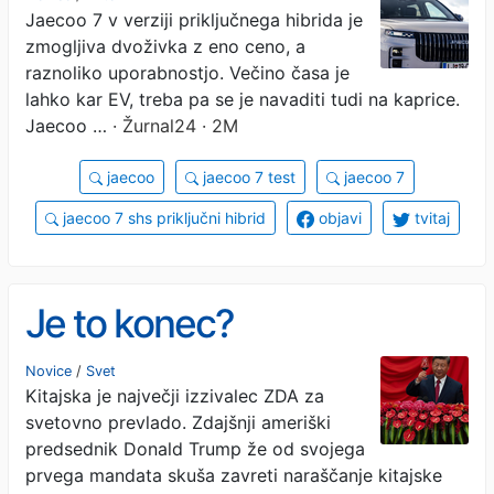
Jaecoo 7 v verziji priključnega hibrida je
zmogljiva dvoživka z eno ceno, a
raznoliko uporabnostjo. Večino časa je
lahko kar EV, treba pa se je navaditi tudi na kaprice.
Jaecoo …
· Žurnal24 · 2M
jaecoo
jaecoo 7 test
jaecoo 7
jaecoo 7 shs priključni hibrid
objavi
tvitaj
Je to konec?
Novice
/
Svet
Kitajska je največji izzivalec ZDA za
svetovno prevlado. Zdajšnji ameriški
predsednik Donald Trump že od svojega
prvega mandata skuša zavreti naraščanje kitajske