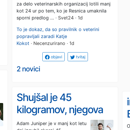
za delo veterinarskih organizacij lotili manj
kot 24 ur po tem, ko je Resnica umaknila
sporni predlog …
· Svet24 · 1d
To je dokaz, da so pravilnik o veterini
popravljali zaradi Katje
Kokot
· Necenzurirano · 1d
objavi
tvitaj
2 novici
Shujšal je 45
kilogramov, njegova
skrivnost pa ni bila
Adam Juniper je v manj kot letu
O