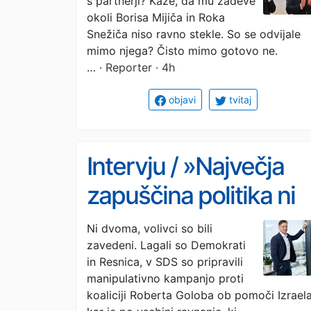
s partnerji? Kaže, da mu zadeve
okoli Borisa Mijiča in Roka
Snežiča niso ravno stekle. So se odvijale
mimo njega? Čisto mimo gotovo ne.
…
· Reporter · 4h
objavi
tvitaj
Intervju / »Največja
zapuščina politika ni
to, da ga ljudje dolgo
Ni dvoma, volivci so bili
zavedeni. Lagali so Demokrati
pomnijo, ampak da
in Resnica, v SDS so pripravili
skupnost deluje dobr
manipulativno kampanjo proti
koaliciji Roberta Goloba ob pomoči Izraela