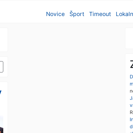
Novice
Šport
Timeout
Lokal
D
m
v
n
J
v
R
I
d