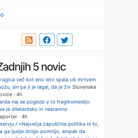
no
Zadnjih 5 novic
ragica več kot eno leto spala ob mrtvem
ožu, sin pa ji je lagal, da je živ
Slovenske
ovice · 4h
anša naj se poglobi v to tragikomedijo:
se je diletantsko in nesramno
eporter · 4h
ntervju / »Največja zapuščina politika ni to,
a ga ljudje dolgo pomnijo, ampak da