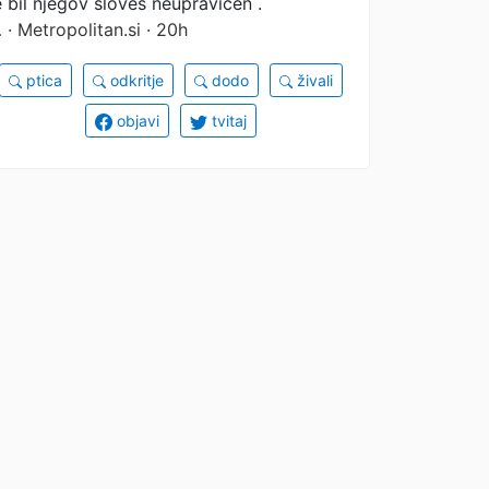
e bil njegov sloves neupravičen .
…
· Metropolitan.si · 20h
ptica
odkritje
dodo
živali
objavi
tvitaj