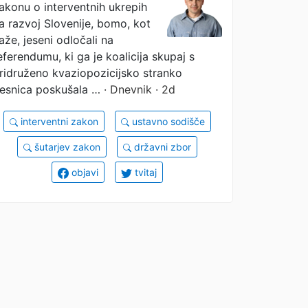
akonu o interventnih ukrepih
a razvoj Slovenije, bomo, kot
aže, jeseni odločali na
eferendumu, ki ga je koalicija skupaj s
ridruženo kvaziopozicijsko stranko
esnica poskušala …
· Dnevnik · 2d
interventni zakon
ustavno sodišče
šutarjev zakon
državni zbor
objavi
tvitaj