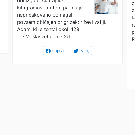
dni izgubil skoraj 45
draga dieta
z
kilogramov, pri tem pa mu je
z
nepričakovano pomagal
k
povsem običajen prigrizek: riževi vaflji.
r
Adam, ki je tehtal okoli 123
p
…
· Moškisvet.com · 2d
R
objavi
tvitaj