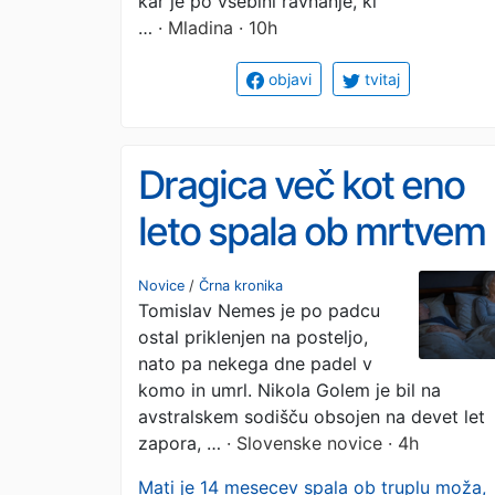
tudi takrat, ko njega n
kar je po vsebini ravnanje, ki
…
· Mladina · 10h
več«
objavi
tvitaj
Dragica več kot eno
leto spala ob mrtvem
možu, sin pa ji je lagal
Novice
/
Črna kronika
Tomislav Nemes je po padcu
da je živ
ostal priklenjen na posteljo,
nato pa nekega dne padel v
komo in umrl. Nikola Golem je bil na
avstralskem sodišču obsojen na devet let
zapora, …
· Slovenske novice · 4h
Mati je 14 mesecev spala ob truplu moža,