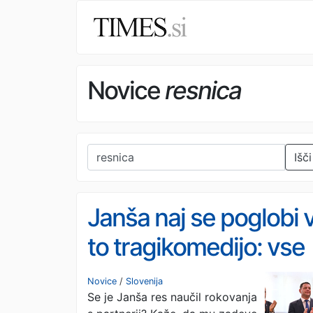
Novice
resnica
Išči
Janša naj se poglobi 
to tragikomedijo: vse
je diletantsko in
Novice
/
Slovenija
Se je Janša res naučil rokovanja
nesramno