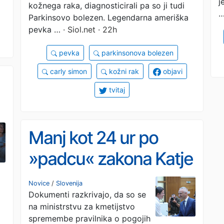
i
j
kožnega raka, diagnosticirali pa so ji tudi
Parkinsovo bolezen. Legendarna ameriška
pevka …
· Siol.net · 22h
pevka
parkinsonova bolezen
carly simon
kožni rak
objavi
tvitaj
,
Manj kot 24 ur po
»padcu« zakona Katje
Kokot šli v
Novice
/
Slovenija
Dokumenti razkrivajo, da so se
spremembe pravilnika
na ministrstvu za kmetijstvo
spremembe pravilnika o pogojih