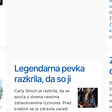
s
n
D
Ž
Z
k
p
Legendarna pevka
razkrila, da so ji
D
diagnosticirali kar dve
ž
Carly Simon je razkrila, da se
n
sooča z dvema resnima
hudi bolezni
o
s
zdravstvenima izzivoma. Pred
,
n
kratkim se je zdravila zaradi