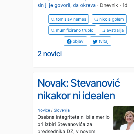
sin ji je govoril, da okreva
· Dnevnik · 1d
tomislav nemes
nikola golem
mumificirano truplo
avstralija
objavi
tvitaj
2 novici
Novak: Stevanović
nikakor ni idealen
predsednik DZ –
Novice
/
Slovenija
Osebna integriteta ni bila merilo
merila so vedno nižja
pri izbiri Stevanovića za
predsednika DZ, v novem