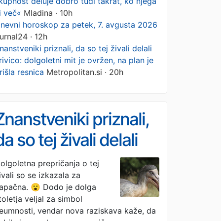
kupnost deluje dobro tudi takrat, ko njega
i več«
Mladina · 10h
nevni horoskop za petek, 7. avgusta 2026
urnal24 · 12h
nanstveniki priznali, da so tej živali delali
rivico: dolgoletni mit je ovržen, na plan je
rišla resnica
Metropolitan.si · 20h
Znanstveniki priznali,
da so tej živali delali
krivico: dolgoletni mit
olgoletna prepričanja o tej
ivali so se izkazala za
je ovržen, na plan je
apačna. 😮 Dodo je dolga
prišla resnica
toletja veljal za simbol
eumnosti, vendar nova raziskava kaže, da