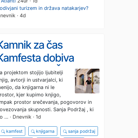
 Atlanti
24ur · 1d
odivjani turizem in država natakarjev?
nevnik · 4d
Kamnik za čas
Kamfesta dobiva
knjigarno na Šutni
a projektom stojijo ljubitelji
njig, avtorji in ustvarjalci, ki
enijo, da knjigarna ni le
rostor, kjer kupimo knjigo,
mpak prostor srečevanja, pogovorov in
ovezovanja skupnosti. Sanja Podržaj , ki
o …
· Dnevnik · 1d
kamfest
knjigarna
sanja podržaj