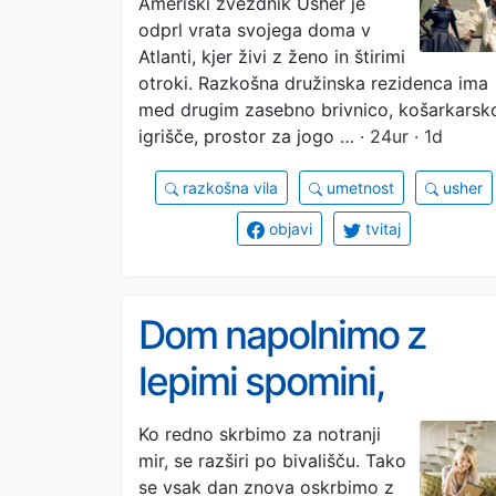
Ameriški zvezdnik Usher je
odprl vrata svojega doma v
Atlanti, kjer živi z ženo in štirimi
otroki. Razkošna družinska rezidenca ima
med drugim zasebno brivnico, košarkarsk
igrišče, prostor za jogo …
· 24ur · 1d
razkošna vila
umetnost
usher
objavi
tvitaj
Dom napolnimo z
lepimi spomini,
seveda brez
Ko redno skrbimo za notranji
mir, se razširi po bivališču. Tako
pretiranega kopičenj
se vsak dan znova oskrbimo z