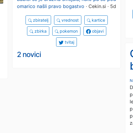
omarico našli pravo bogastvo
· Cekin.si · 5d
besedam
zbiratelj
vrednost
kartice
zbirka
pokemon
objavi
tvitaj
2 novici
N
D
p
l
p
p
z