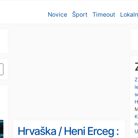
Novice
Šport
Timeout
Lokal
Z
l
s
H
M
K
n
Hrvaška / Heni Erceg :
U