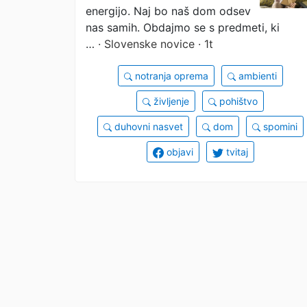
energijo. Naj bo naš dom odsev
nas samih. Obdajmo se s predmeti, ki
…
· Slovenske novice · 1t
notranja oprema
ambienti
življenje
pohištvo
duhovni nasvet
dom
spomini
objavi
tvitaj