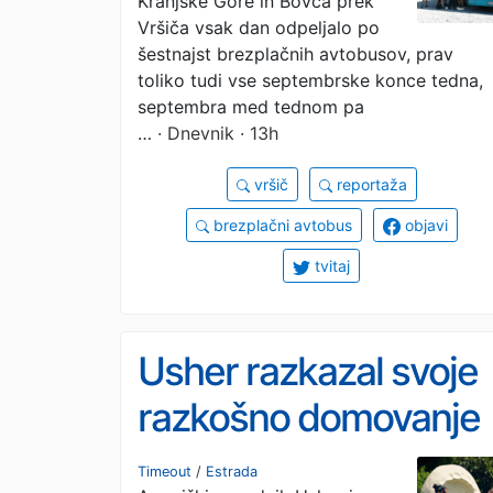
Kranjske Gore in Bovca prek
ozadje za selfije
Vršiča vsak dan odpeljalo po
šestnajst brezplačnih avtobusov, prav
toliko tudi vse septembrske konce tedna,
septembra med tednom pa
…
· Dnevnik · 13h
vršič
reportaža
brezplačni avtobus
objavi
tvitaj
Usher razkazal svoje
razkošno domovanje
v Atlanti
Timeout
/
Estrada