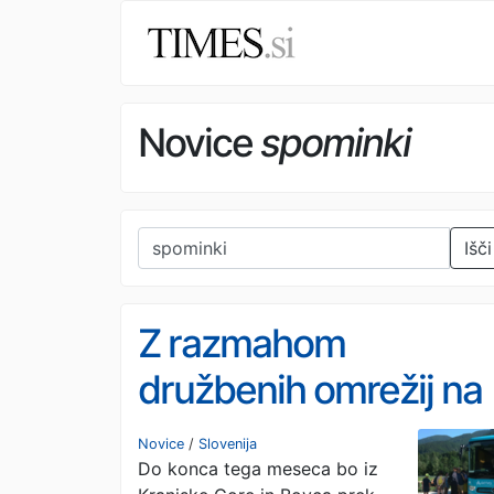
Novice
spominki
Išči
Z razmahom
družbenih omrežij na
Vršič leze vsak, ki
Novice
/
Slovenija
Do konca tega meseca bo iz
potrebuje pravljično