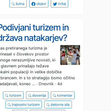
šutna
objavi
tvitaj
Podivjani turizem in
država natakarjev?
as pretiranega turizma je
rinesel v človekov prostor
noge nerazumljive novosti, ki
 glavnem prinašajo težave
okalni populaciji in velike dobičke
zbrancem. In s to strategijo bomo očitno
adaljevali, konec …
· Dnevnik · 4d
turizem
slovenija
komentar
trajnostni turizem
delovna sila