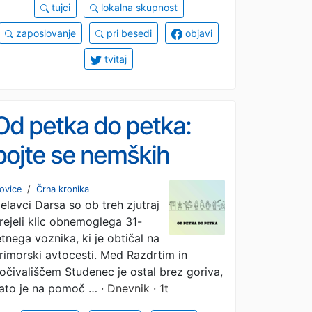
tujci
lokalna skupnost
zaposlovanje
pri besedi
objavi
tvitaj
Od petka do petka:
bojte se nemških
turistov, po avtocesti
ovice
/
Črna kronika
elavci Darsa so ob treh zjutraj
pa s hitrostmi od 0 do
rejeli klic obnemoglega 31-
258 km/h
etnega voznika, ki je obtičal na
rimorski avtocesti. Med Razdrtim in
očivališčem Studenec je ostal brez goriva,
ato je na pomoč …
· Dnevnik · 1t