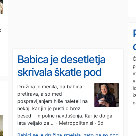
o
Babica je desetletja
Č
p
skrivala škatle pod
m
v
omarico: ko so jih
Družina je menila, da babica
l
pretirava, a so med
odprli, niso mogli
i
pospravljanjem hiše naleteli na
n
verjeti svojim očem -
nekaj, kar jih je pustilo brez
besed - in polne navdušenja. Kar je dolga
še posebej, ker niso
leta veljalo za …
· Metropolitan.si · 5d
a
verjeli njenim
Babici se je družina smejala, nato pa so pod