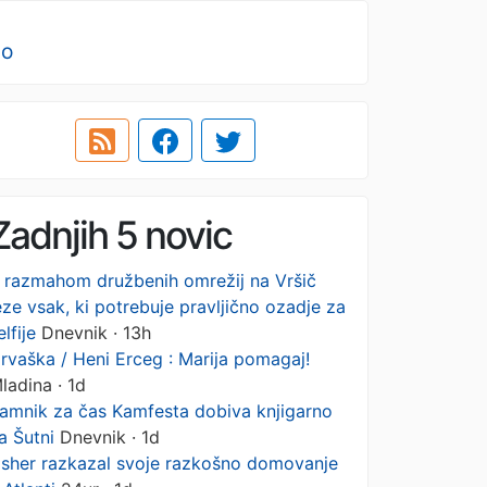
no
Zadnjih 5 novic
 razmahom družbenih omrežij na Vršič
eze vsak, ki potrebuje pravljično ozadje za
elfije
Dnevnik · 13h
rvaška / Heni Erceg : Marija pomagaj!
ladina · 1d
amnik za čas Kamfesta dobiva knjigarno
a Šutni
Dnevnik · 1d
sher razkazal svoje razkošno domovanje