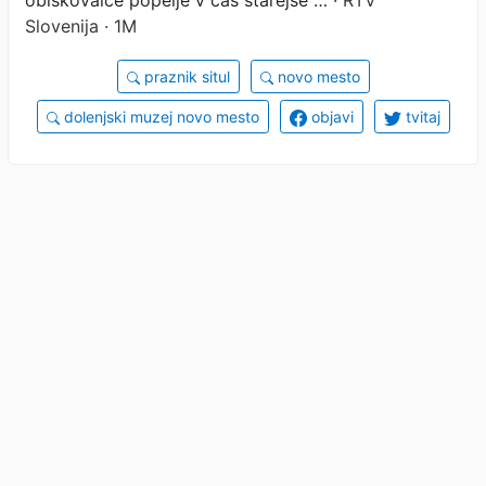
Slovenija · 1M
praznik situl
novo mesto
dolenjski muzej novo mesto
objavi
tvitaj