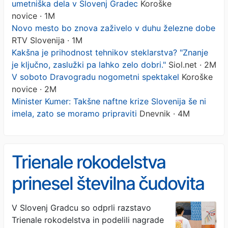
umetniška dela v Slovenj Gradec
Koroške
novice · 1M
Novo mesto bo znova zaživelo v duhu železne dobe
RTV Slovenija · 1M
Kakšna je prihodnost tehnikov steklarstva? "Znanje
je ključno, zaslužki pa lahko zelo dobri."
Siol.net · 2M
V soboto Dravogradu nogometni spektakel
Koroške
novice · 2M
Minister Kumer: Takšne naftne krize Slovenija še ni
imela, zato se moramo pripraviti
Dnevnik · 4M
Trienale rokodelstva
prinesel številna čudovita
umetniška dela v Slovenj
V Slovenj Gradcu so odprli razstavo
Trienale rokodelstva in podelili nagrade
Gradec