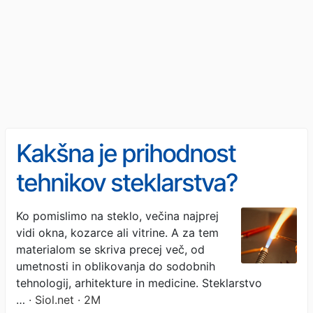
Kakšna je prihodnost
tehnikov steklarstva?
"Znanje je ključno, zaslužki
Ko pomislimo na steklo, večina najprej
vidi okna, kozarce ali vitrine. A za tem
pa lahko zelo dobri."
materialom se skriva precej več, od
umetnosti in oblikovanja do sodobnih
tehnologij, arhitekture in medicine. Steklarstvo
…
· Siol.net · 2M