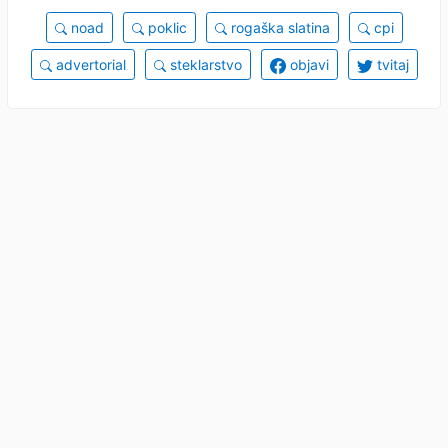
noad
poklic
rogaška slatina
cpi
advertorial
steklarstvo
objavi
tvitaj