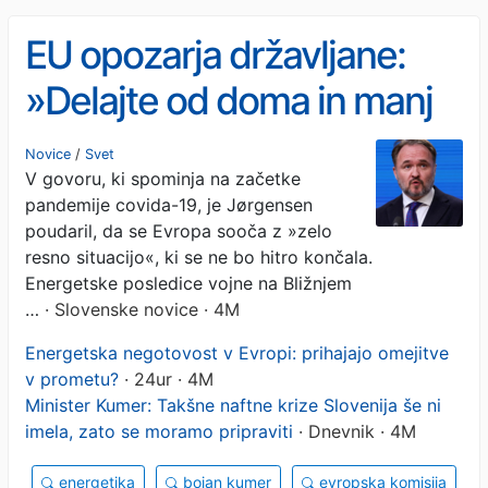
EU opozarja državljane:
»Delajte od doma in manj
potujte. Povratka v
Novice
/
Svet
V govoru, ki spominja na začetke
normalo ni«
pandemije covida-19, je Jørgensen
poudaril, da se Evropa sooča z »zelo
resno situacijo«, ki se ne bo hitro končala.
Energetske posledice vojne na Bližnjem
…
· Slovenske novice · 4M
Energetska negotovost v Evropi: prihajajo omejitve
v prometu?
· 24ur · 4M
Minister Kumer: Takšne naftne krize Slovenija še ni
imela, zato se moramo pripraviti
· Dnevnik · 4M
energetika
bojan kumer
evropska komisija