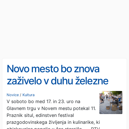
Novo mesto bo znova
zaživelo v duhu železne
dobe
Novice
/
Kultura
V soboto bo med 17. in 23. uro na
Glavnem trgu v Novem mestu potekal 11.
Praznik situl, edinstven festival
prazgodovinskega življenja in kulinarike, ki
obiskovalce popelje v čas starejše …
· RTV