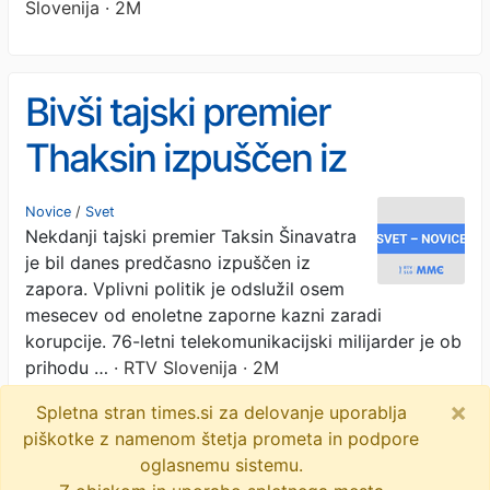
Slovenija · 2M
Bivši tajski premier
Thaksin izpuščen iz
zapora
Novice
/
Svet
Nekdanji tajski premier Taksin Šinavatra
je bil danes predčasno izpuščen iz
zapora. Vplivni politik je odslužil osem
mesecev od enoletne zaporne kazni zaradi
korupcije. 76-letni telekomunikacijski milijarder je ob
prihodu …
· RTV Slovenija · 2M
×
Spletna stran times.si za delovanje uporablja
thaksin
korupcija
politika
zapor
piškotke z namenom štetja prometa in podpore
tajska
objavi
tvitaj
oglasnemu sistemu.