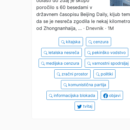
oblasti do zdaj je skopo
izginjajo s spleta
poročilo s 60 besedami v
državnem časopisu Beijing Daily, kljub te
da se je nesreča zgodila le nekaj kilometr
od Zhongnanhaija, …
· Dnevnik · 1M
kitajska
cenzura
letalska nesreča
pekinško vodstvo
medijska cenzura
varnostni spodrsljaj
zračni prostor
politiki
komunistična partija
informacijska blokada
objavi
tvitaj