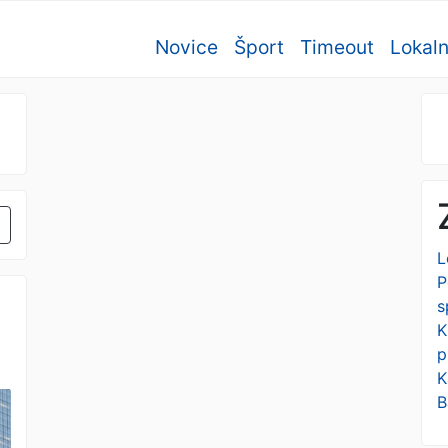
Novice
Šport
Timeout
Lokal
L
P
s
K
p
K
B