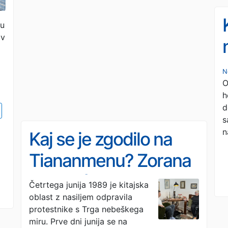
mu
ov
N
O
h
d
s
n
Kaj se je zgodilo na
Tiananmenu? Zorana
Baković je bila tam
Četrtega junija 1989 je kitajska
oblast z nasiljem odpravila
protestnike s Trga nebeškega
miru. Prve dni junija se na