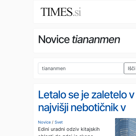
Novice
tiananmen
Išči
Letalo se je zaletelo v
najvišji nebotičnik v
Pekingu: Kitajska
Novice
/
Svet
Edini uradni odziv kitajskih
molči, posnetki