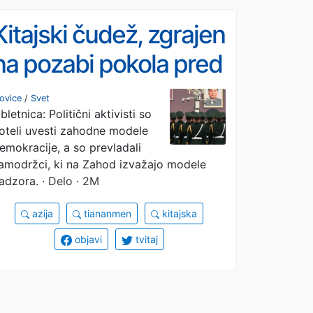
Kitajski čudež, zgrajen
na pozabi pokola pred
37 leti
ovice
/
Svet
bletnica: Politični aktivisti so
oteli uvesti zahodne modele
emokracije, a so prevladali
amodržci, ki na Zahod izvažajo modele
adzora.
· Delo · 2M
azija
tiananmen
kitajska
objavi
tvitaj