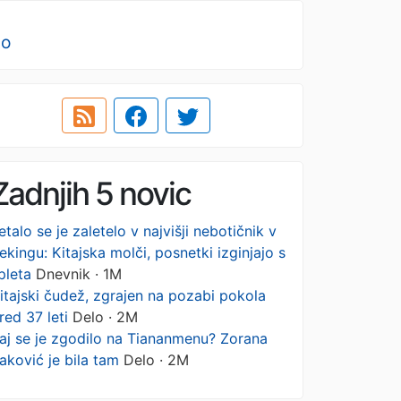
no
Zadnjih 5 novic
etalo se je zaletelo v najvišji nebotičnik v
ekingu: Kitajska molči, posnetki izginjajo s
pleta
Dnevnik · 1M
itajski čudež, zgrajen na pozabi pokola
red 37 leti
Delo · 2M
aj se je zgodilo na Tiananmenu? Zorana
aković je bila tam
Delo · 2M