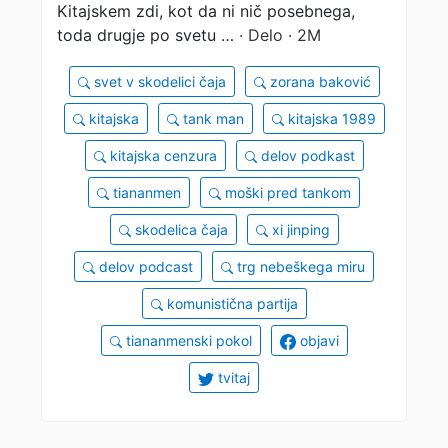
Kitajskem zdi, kot da ni nič posebnega,
toda drugje po svetu …
· Delo · 2M
svet v skodelici čaja
zorana baković
kitajska
tank man
kitajska 1989
kitajska cenzura
delov podkast
tiananmen
moški pred tankom
skodelica čaja
xi jinping
delov podcast
trg nebeškega miru
komunistična partija
tiananmenski pokol
objavi
tvitaj