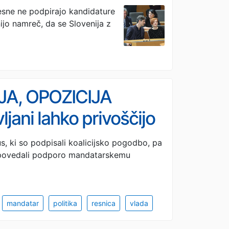
ji
esne ne podpirajo kandidature
jo namreč, da se Slovenija z
JA, OPOZICIJA
ljani lahko privoščijo
s, ki so podpisali koalicijsko pogodbo, pa
napovedali podporo mandatarskemu
mandatar
politika
resnica
vlada