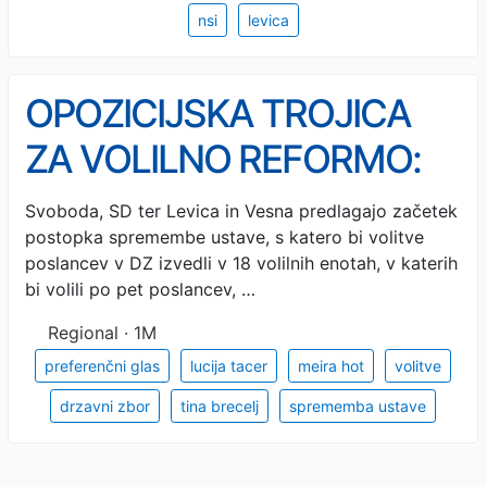
nsi
levica
OPOZICIJSKA TROJICA
ZA VOLILNO REFORMO:
Predlagajo preferenčni
Svoboda, SD ter Levica in Vesna predlagajo začetek
postopka spremembe ustave, s katero bi volitve
glas in 18 volilnih enot
poslancev v DZ izvedli v 18 volilnih enotah, v katerih
bi volili po pet poslancev, …
Regional · 1M
preferenčni glas
lucija tacer
meira hot
volitve
drzavni zbor
tina brecelj
sprememba ustave