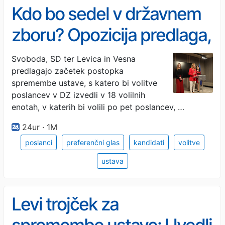
Kdo bo sedel v državnem
zboru? Opozicija predlaga,
da o tem odločajo volivci
Svoboda, SD ter Levica in Vesna
predlagajo začetek postopka
spremembe ustave, s katero bi volitve
poslancev v DZ izvedli v 18 volilnih
enotah, v katerih bi volili po pet poslancev, …
24ur · 1M
poslanci
preferenčni glas
kandidati
volitve
ustava
Levi trojček za