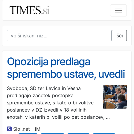
Išči
Opozicija predlaga
spremembo ustave, uvedli
bi tudi preferenčni glas
Svoboda, SD ter Levica in Vesna
predlagajo začetek postopka
spremembe ustave, s katero bi volitve
poslancev v DZ izvedli v 18 volilnih
enotah, v katerih bi volili po pet poslancev, …
Siol.net · 1M