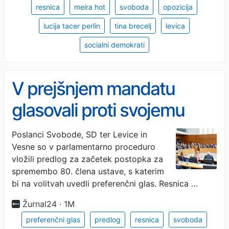
resnica
meira hot
svoboda
opozicija
lucija tacer perlin
tina brecelj
levica
socialni demokrati
V prejšnjem mandatu
glasovali proti svojemu
predlogu, zdaj imajo novo
Poslanci Svobode, SD ter Levice in
Vesne so v parlamentarno proceduro
priložnost
vložili predlog za začetek postopka za
spremembo 80. člena ustave, s katerim
bi na volitvah uvedli preferenčni glas. Resnica …
Žurnal24 · 1M
preferenčni glas
predlog
resnica
svoboda