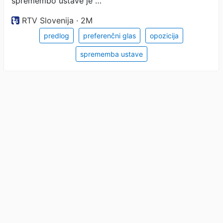
spremembo ustave je …
RTV Slovenija · 2M
predlog
preferenčni glas
opozicija
sprememba ustave