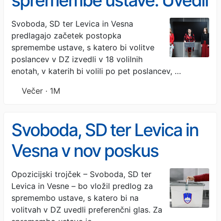
spremembe ustave: Uvedli
bi preferenčni glas in
Svoboda, SD ter Levica in Vesna
predlagajo začetek postopka
povečali število volilnih
spremembe ustave, s katero bi volitve
enot
poslancev v DZ izvedli v 18 volilnih
enotah, v katerih bi volili po pet poslancev, …
Večer · 1M
Svoboda, SD ter Levica in
Vesna v nov poskus
uvedbe preferenčnega
Opozicijski trojček – Svoboda, SD ter
Levica in Vesne – bo vložil predlog za
glasu na volitvah v DZ
spremembo ustave, s katero bi na
volitvah v DZ uvedli preferenčni glas. Za