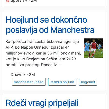
Šport TV · 2M
Hoejlund se dokončno
poslavlja od Manchestra
Uniteda
Kot poroča francoska tiskovna agencija
AFP, bo Napoli Unitedu izplačal 44
milijonov evrov, kar je 36 milijonov manj,
kot je klub Benjamina Šeška leta 2023
porabil za prestop Danca iz …
Dnevnik · 2M
manchester united
rasmus hojlund
nogomet
Rdeči vragi pripeljali