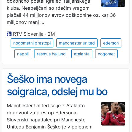
dokončno postal igralec italijanskega
kluba. Neapeljčani so rdečim vragom
plačali 44 milijonov evrov odškodnine oz. kar 36
milijonov manj …
RTV Slovenija · 2M
nogometni prestopi
manchester united
ederson
napoli
rasmus højlund
atalanta
nogomet
Šeško ima novega
soigralca, odslej mu bo
podajal ...
Manchester United se je z Atalanto
dogovoril za prestop Edersona.
Slovenski napadalec pri Manchester
Unitedu Benjamin Šeško je v poletnem