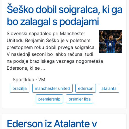
Šeško dobil soigralca, ki ga
bo zalagal s podajami
Slovenski napadalec pri Manchester
Unitedu Benjamin Šeško je v poletnem
prestopnem roku dobil prvega soigralca.
V naslednji sezoni bo lahko računal tudi
na podaje brazilskega veznega nogometaša
Edersona, ki se …
Sportklub · 2M
brazilija
manchester united
ederson
atalanta
premiership
premier liga
Ederson iz Atalante v