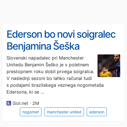
Ederson bo novi soigralec
Benjamina Šeška
Slovenski napadalec pri Manchester
Unitedu Benjamin Šeško je v poletnem
prestopnem roku dobil prvega soigralca.
V naslednji sezoni bo lahko računal tudi
s podajami brazilskega veznega nogometaša
Edersona, ki se …
Siol.net · 2M
nogomet
manchester united
ederson