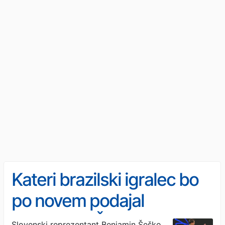
Kateri brazilski igralec bo
po novem podajal
Benjaminu Šešku?
Slovenski reprezentant Benjamin Šeško