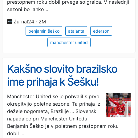
prestopnem roku dobil prvega soigralca. V naslednji
sezoni bo lahko …
Žurnal24 · 2M
benjamin šeško
atalanta
ederson
manchester united
Kakšno slovito brazilsko
ime prihaja k Šešku!
Poglejte, kdo mu bo
Manchester United se je pohvalil s prvo
okrepitvijo poletne sezone. Ta prihaja iz
asistiral za gole ...
dežele nogometa, Brazilije ... Slovenski
napadalec pri Manchester Unitedu
Benjamin Šeško je v poletnem prestopnem roku
dobil …