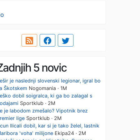
no
Zadnjih 5 novic
ešir je naslednji slovenski legionar, igral bo
a Škotskem
Nogomania · 1M
eško dobil soigralca, ki ga bo zalagal s
odajami
Sportklub · 2M
e je labodom zmešalo? Vipotnik brez
remier lige
Sportklub · 2M
cun Ilicali dobil, kar si je tako želel, lastnik
aribora 'voha' milijone
Ekipa24 · 2M