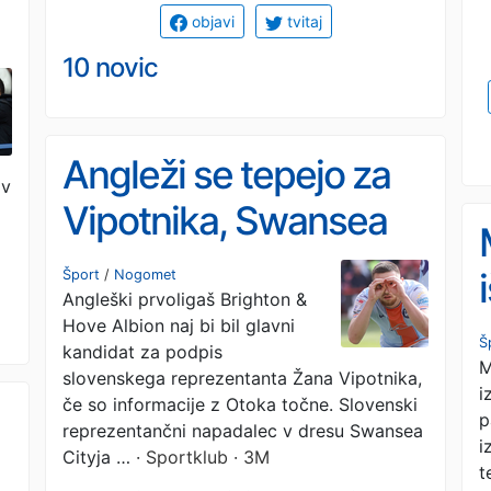
objavi
tvitaj
10 novic
Angleži se tepejo za
ov
Vipotnika, Swansea
razkril ceno
Šport
/
Nogomet
Angleški prvoligaš Brighton &
Hove Albion naj bi bil glavni
Š
kandidat za podpis
M
slovenskega reprezentanta Žana Vipotnika,
i
če so informacije z Otoka točne. Slovenski
p
reprezentančni napadalec v dresu Swansea
i
Cityja …
· Sportklub · 3M
t