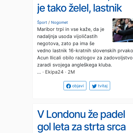
je tako želel, lastnik
Maribora 'voha'
Šport
/
Nogomet
Maribor trpi in vse kaže, da je
milijone
nadaljnja usoda vijoličastih
negotova, zato pa ima še
vedno lastnik 16-kratnih slovenskih prvak
Acun Ilicali obilo razlogov za zadovoljstvo
zaradi svojega angleškega kluba.
…
· Ekipa24 · 2M
objavi
tvitaj
V Londonu že padel
gol leta za strta srca