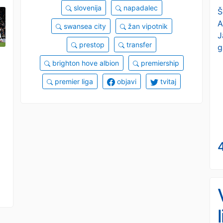
slovenija
napadalec
Š
A
swansea city
žan vipotnik
J
prestop
transfer
g
brighton hove albion
premiership
premier liga
objavi
tvitaj