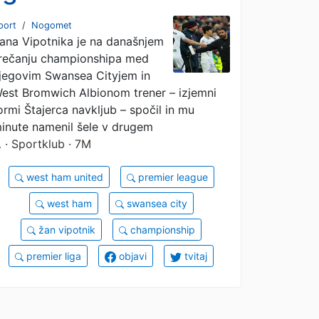
zaprta
port
/
Nogomet
ana Vipotnika je na današnjem
rečanju championshipa med
jegovim Swansea Cityjem in
est Bromwich Albionom trener – izjemni
ormi Štajerca navkljub – spočil in mu
inute namenil šele v drugem
…
· Sportklub · 7M
west ham united
premier league
west ham
swansea city
žan vipotnik
championship
premier liga
objavi
tvitaj