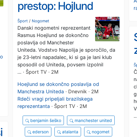
A
prestop: Hojlund
r
ostaja v Italiji
Šport
/
Nogomet
Danski nogometni reprezentant
Rasmus Hoejlund se dokončno
poslavlja od Manchester
Uniteda. Vodstvo Napolija je sporočilo, da
bo
je 23-letni napadalec, ki si ga je lani klub
sposodil od Uniteda, povsem izpolnil
Š
Č
…
· Šport TV · 2M
n
Hoejlund se dokončno poslavlja od
c
Manchestra Uniteda
· Dnevnik · 2M
g
Rdeči vragi pripeljali brazilskega
h
reprezentanta
· Šport TV · 2M
V
benjamin šeško
manchester united
i
ederson
atalanta
nogomet