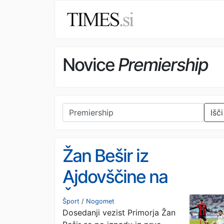
Novice
Premiership
Išči
Žan Bešir iz
Ajdovščine na
Škotsko
Šport
/
Nogomet
Dosedanji vezist Primorja Žan