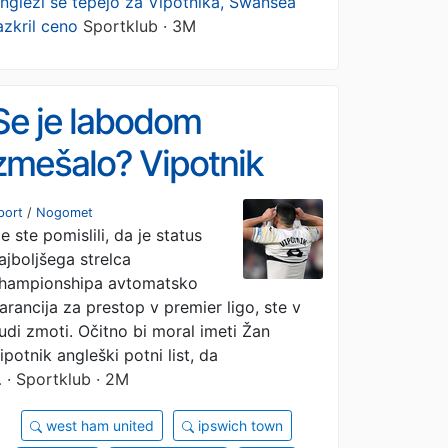
ngleži se tepejo za Vipotnika, Swansea
azkril ceno
Sportklub · 3M
Se je labodom
zmešalo? Vipotnik
brez premier lige
port
/
Nogomet
e ste pomislili, da je status
ajboljšega strelca
hampionshipa avtomatsko
arancija za prestop v premier ligo, ste v
udi zmoti. Očitno bi moral imeti Žan
ipotnik angleški potni list, da
…
· Sportklub · 2M
west ham united
ipswich town