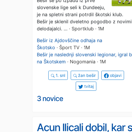
Bešir se po izpadu iz prve
slovenske lige seli k Dundeeju,
je na spletni strani potrdil škotski klub.
Bešir je sklenil dveletno pogodbo z novimi
delodajalci. …
· Sportklub · 1M
Bešir iz Ajdovščine odhaja na
Škotsko
· Šport TV · 1M
Bešir je naslednji slovenski legionar, igral 
na Škotskem
· Nogomania · 1M
1. snl
žan bešir
objavi
tvitaj
3 novice
Acun Ilicali dobil, kar s