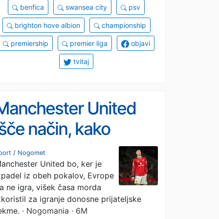
benfica
swansea city
psv
brighton hove albion
championship
premiership
premier liga
objavi
tvitaj
Manchester United
išče način, kako
pokriti izpad
port
/
Nogomet
anchester United bo, ker je
dohodkov: Benjamin
zpadel iz obeh pokalov, Evrope
Šeško morda še ni
a ne igra, višek časa morda
zkoristil za igranje donosne prijateljske
odigral zadnje tekme
ekme.
· Nogomania · 6M