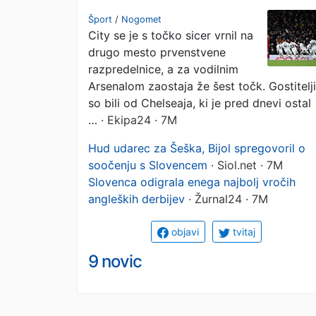
Liverpoolčanov?
Šport
/
Nogomet
City se je s točko sicer vrnil na
(video)
drugo mesto prvenstvene
razpredelnice, a za vodilnim
Arsenalom zaostaja že šest točk. Gostitelji
so bili od Chelseaja, ki je pred dnevi ostal
…
· Ekipa24 · 7M
Hud udarec za Šeška, Bijol spregovoril o
soočenju s Slovencem
· Siol.net · 7M
Slovenca odigrala enega najbolj vročih
angleških derbijev
· Žurnal24 · 7M
objavi
tvitaj
9 novic