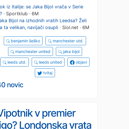
proti Cristianu
ok iz Italije: se Jaka Bijol vrača v Serie
?
· Sportklub · 6M
Ronaldu!
aka Bijol na izhodnih vratih Leedsa? Želi
a ta velikan, navijači osupli
· Siol.net · 6M
benjamin šeško
manchester utd.
manchester united
jaka bijol
leeds utd.
leeds united
objavi
tvitaj
40 novic
Vipotnik v premier
ligo? Londonska vrata