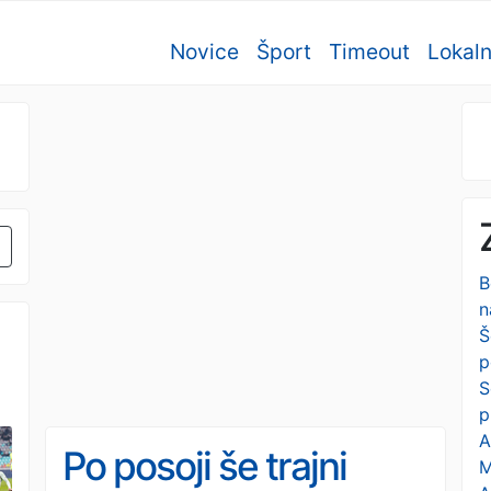
Novice
Šport
Timeout
Lokal
B
n
Š
p
S
p
A
Po posoji še trajni
M