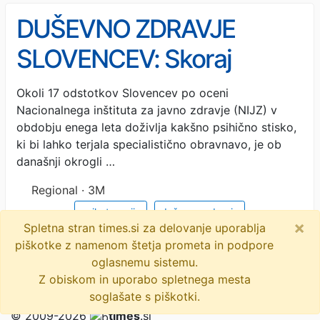
DUŠEVNO ZDRAVJE
SLOVENCEV: Skoraj
petina v letu dni doživi
Okoli 17 odstotkov Slovencev po oceni
Nacionalnega inštituta za javno zdravje (NIJZ) v
kakšno psihično stisko
obdobju enega leta doživlja kakšno psihično stisko,
ki bi lahko terjala specialistično obravnavo, je ob
današnji okrogli …
Regional · 3M
psihoterapija
duševno zdravje
×
Spletna stran times.si za delovanje uporablja
festival duševnega zdravja
nijz
piškotke z namenom štetja prometa in podpore
oglasnemu sistemu.
center za duševno zdravje
psihična stiska
Z obiskom in uporabo spletnega mesta
soglašate s piškotki.
© 2009-2026
times
.si