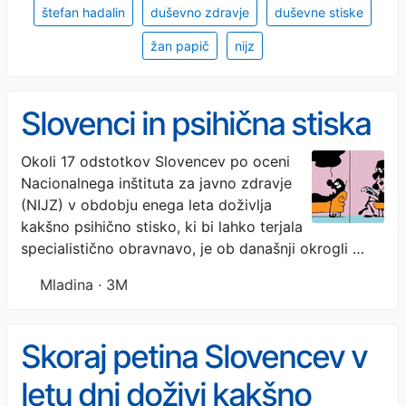
štefan hadalin
duševno zdravje
duševne stiske
žan papič
nijz
Slovenci in psihična stiska
Okoli 17 odstotkov Slovencev po oceni
Nacionalnega inštituta za javno zdravje
(NIJZ) v obdobju enega leta doživlja
kakšno psihično stisko, ki bi lahko terjala
specialistično obravnavo, je ob današnji okrogli …
Mladina · 3M
Skoraj petina Slovencev v
letu dni doživi kakšno