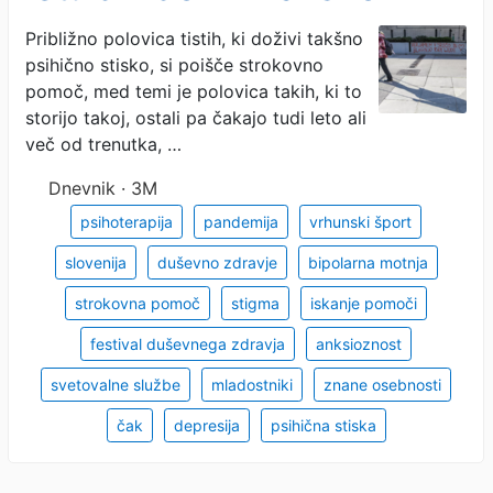
psihično stisko
Približno polovica tistih, ki doživi takšno
psihično stisko, si poišče strokovno
pomoč, med temi je polovica takih, ki to
storijo takoj, ostali pa čakajo tudi leto ali
več od trenutka, …
Dnevnik · 3M
psihoterapija
pandemija
vrhunski šport
slovenija
duševno zdravje
bipolarna motnja
strokovna pomoč
stigma
iskanje pomoči
festival duševnega zdravja
anksioznost
svetovalne službe
mladostniki
znane osebnosti
čak
depresija
psihična stiska