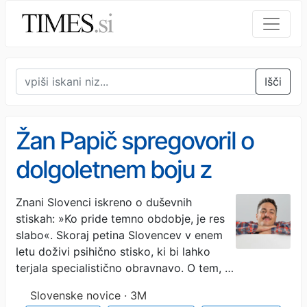
Išči
Žan Papič spregovoril o
dolgoletnem boju z
bipolarno motnjo: »Ko
Znani Slovenci iskreno o duševnih
stiskah: »Ko pride temno obdobje, je res
pride temno obdobje, je
slabo«. Skoraj petina Slovencev v enem
res slabo«
letu doživi psihično stisko, ki bi lahko
terjala specialistično obravnavo. O tem, …
Slovenske novice · 3M