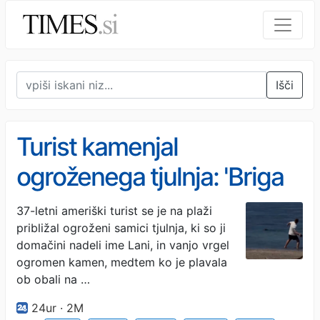
Išči
Turist kamenjal
ogroženega tjulnja: 'Briga
me, saj sem bogat'
37-letni ameriški turist se je na plaži
približal ogroženi samici tjulnja, ki so ji
domačini nadeli ime Lani, in vanjo vrgel
ogromen kamen, medtem ko je plavala
ob obali na …
24ur · 2M