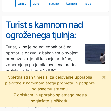
turist
tjulenj
nasilje
kamen
havaji
Turist s kamnom nad
ogroženega tjulnja:
"Vseeno mi je za kazen,
Turist, ki se je po navedbah prič na
opozorila odzval z bahanjem o svojem
bogat sem"
premoženju, je bil kasneje pridržan,
zoper njega pa je bila uvedena uradna
preiskava. Kot poroča BBC, …
×
Spletna stran times.si za delovanje uporablja
Dnevnik · 2M
piškotke z namenom štetja prometa in podpore
kamenjanje
havaji
ogrožena vrsta
tjulnji
oglasnemu sistemu.
Z obiskom in uporabo spletnega mesta
soglašate s piškotki.
© 2009-2026
times
.si