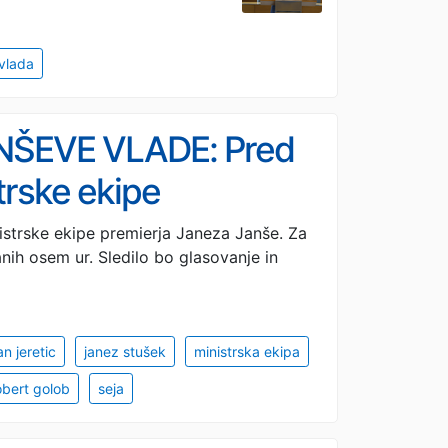
vlada
NŠEVE VLADE: Pred
trske ekipe
nistrske ekipe premierja Janeza Janše. Za
anih osem ur. Sledilo bo glasovanje in
n jeretic
janez stušek
ministrska ekipa
obert golob
seja