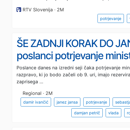
RTV Slovenija · 2M
potrjevanje
ŠE ZADNJI KORAK DO JA
poslanci potrjevanje minis
Poslance danes na izredni seji čaka potrjevanje mi
razpravo, ki jo bodo začeli ob 9. uri, imajo rezervir
zaprisega …
Regional · 2M
damir ivančić
janez jansa
potrjevanje
sebastja
damjan petrič
vlada
r