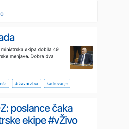
no
lada
ministrska ekipa dobila 49
ovske menjave. Dobra dva
anša
državni zbor
kadrovanje
DZ: poslance čaka
trske ekipe #vŽivo