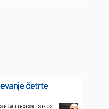
evanje četrte
rej čaka še zadnji korak do