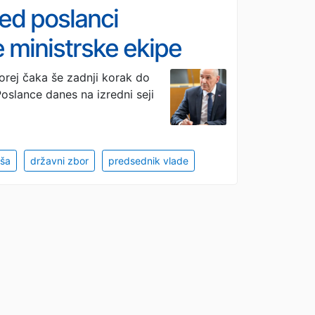
ed poslanci
e ministrske ekipe
rej čaka še zadnji korak do
Poslance danes na izredni seji
nša
državni zbor
predsednik vlade