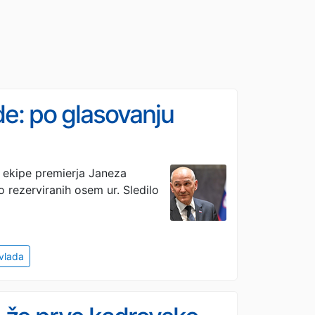
ade: po glasovanju
e ekipe premierja Janeza
o rezerviranih osem ur. Sledilo
vlada