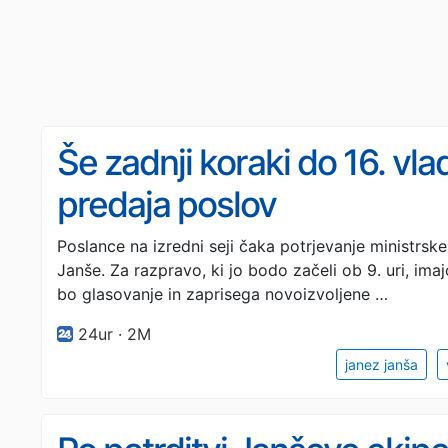
Še zadnji koraki do 16. vl
predaja poslov
Poslance na izredni seji čaka potrjevanje ministrsk
Janše. Za razpravo, ki jo bodo začeli ob 9. uri, imaj
bo glasovanje in zaprisega novoizvoljene …
24ur · 2M
janez janša