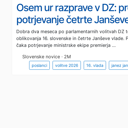
Osem ur razprave v DZ: pr
potrjevanje četrte Janšev
Dobra dva meseca po parlamentarnih volitvah DZ to
oblikovanja 16. slovenske in četrte Janševe vlade. 
čaka potrjevanje ministrske ekipe premierja …
Slovenske novice · 2M
poslanci
volitve 2026
16. vlada
janez ja