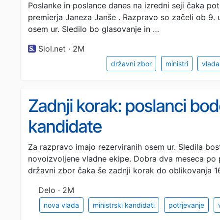
Poslanke in poslance danes na izredni seji čaka pot
premierja Janeza Janše . Razpravo so začeli ob 9. u
osem ur. Sledilo bo glasovanje in …
Siol.net · 2M
državni zbor
ministri
vlada
Zadnji korak: poslanci bod
kandidate
Za razpravo imajo rezerviranih osem ur. Sledila bos
novoizvoljene vladne ekipe. Dobra dva meseca po p
državni zbor čaka še zadnji korak do oblikovanja 1
Delo · 2M
nova vlada
ministrski kandidati
potrjevanje