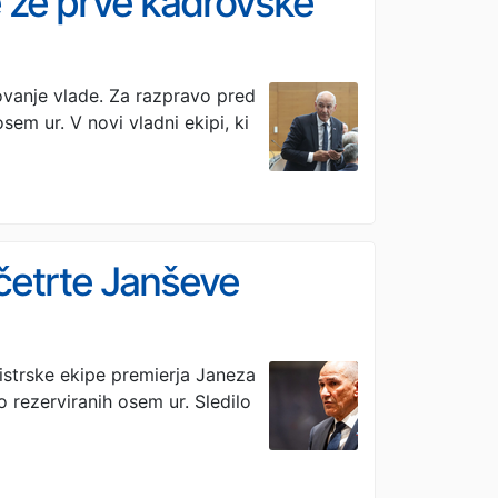
e že prve kadrovske
kovanje vlade. Za razpravo pred
sem ur. V novi vladni ekipi, ki
 četrte Janševe
istrske ekipe premierja Janeza
o rezerviranih osem ur. Sledilo