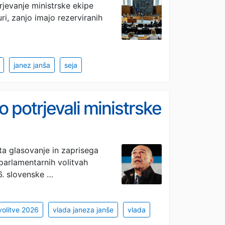
rjevanje ministrske ekipe
ri, zanjo imajo rezerviranih
janez janša
seja
o potrjevali ministrske
ta glasovanje in zaprisega
arlamentarnih volitvah
6. slovenske …
volitve 2026
vlada janeza janše
vlada