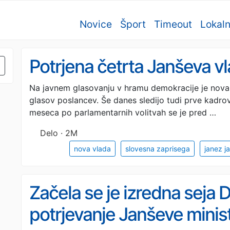
Novice
Šport
Timeout
Lokal
Potrjena četrta Janševa v
Na javnem glasovanju v hramu demokracije je nova 
glasov poslancev. Še danes sledijo tudi prve kadr
meseca po parlamentarnih volitvah se je pred …
Delo · 2M
nova vlada
slovesna zaprisega
janez j
Začela se je izredna seja 
potrjevanje Janševe minis