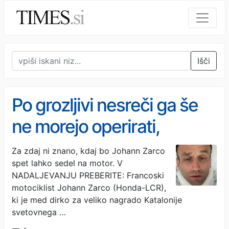
Išči
Po grozljivi nesreči ga še
ne morejo operirati,
tveganje bi bilo preveliko
Za zdaj ni znano, kdaj bo Johann Zarco
spet lahko sedel na motor. V
NADALJEVANJU PREBERITE: Francoski
motociklist Johann Zarco (Honda-LCR),
ki je med dirko za veliko nagrado Katalonije
svetovnega …