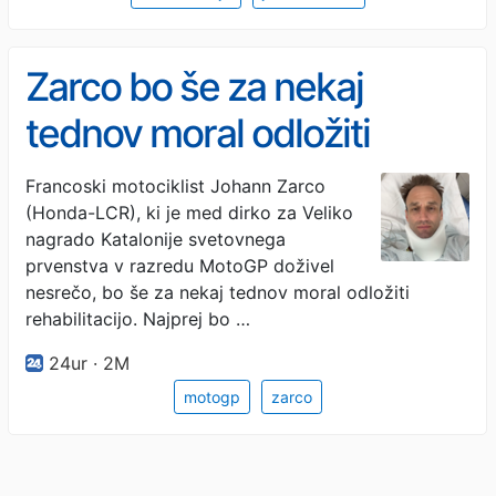
Zarco bo še za nekaj
tednov moral odložiti
rehabilitacijo
Francoski motociklist Johann Zarco
(Honda-LCR), ki je med dirko za Veliko
nagrado Katalonije svetovnega
prvenstva v razredu MotoGP doživel
nesrečo, bo še za nekaj tednov moral odložiti
rehabilitacijo. Najprej bo …
24ur · 2M
motogp
zarco