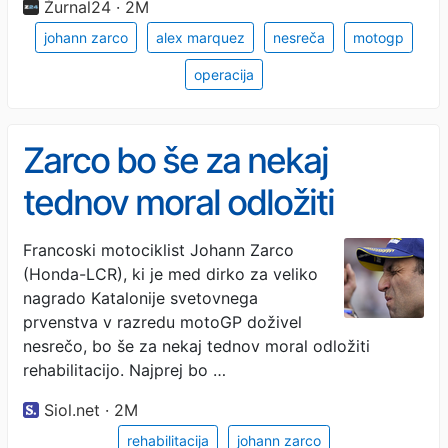
Žurnal24 · 2M
johann zarco
alex marquez
nesreča
motogp
operacija
Zarco bo še za nekaj
tednov moral odložiti
rehabilitacijo
Francoski motociklist Johann Zarco
(Honda-LCR), ki je med dirko za veliko
nagrado Katalonije svetovnega
prvenstva v razredu motoGP doživel
nesrečo, bo še za nekaj tednov moral odložiti
rehabilitacijo. Najprej bo …
Siol.net · 2M
rehabilitacija
johann zarco