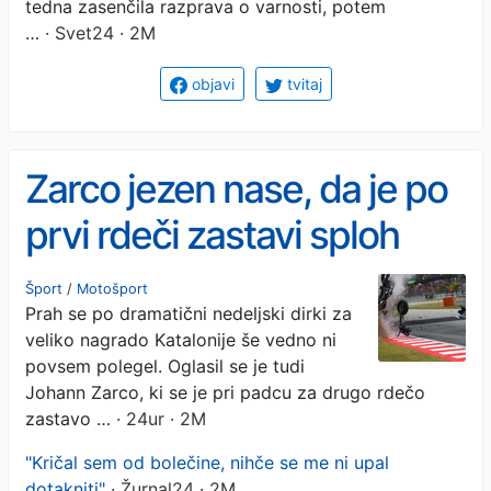
tedna zasenčila razprava o varnosti, potem
…
· Svet24 · 2M
objavi
tvitaj
Zarco jezen nase, da je po
prvi rdeči zastavi sploh
startal, vodstvo se brani
Šport
/
Motošport
Prah se po dramatični nedeljski dirki za
veliko nagrado Katalonije še vedno ni
povsem polegel. Oglasil se je tudi
Johann Zarco, ki se je pri padcu za drugo rdečo
zastavo …
· 24ur · 2M
"Kričal sem od bolečine, nihče se me ni upal
dotakniti"
· Žurnal24 · 2M