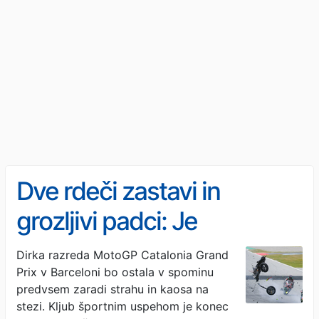
Dve rdeči zastavi in
grozljivi padci: Je
Barcelona preozka za
Dirka razreda MotoGP Catalonia Grand
Prix v Barceloni bo ostala v spominu
motorje?
predvsem zaradi strahu in kaosa na
stezi. Kljub športnim uspehom je konec