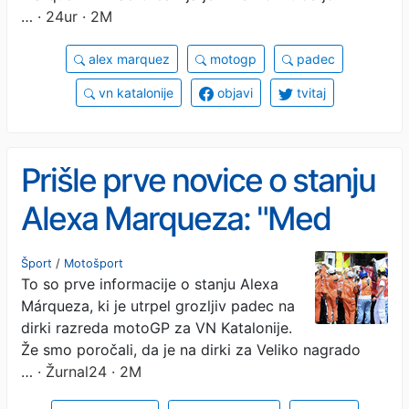
…
· 24ur · 2M
alex marquez
motogp
padec
vn katalonije
objavi
tvitaj
Prišle prve novice o stanju
Alexa Marqueza: "Med
prevozom v bolnišnico ..."
Šport
/
Motošport
To so prve informacije o stanju Alexa
Márqueza, ki je utrpel grozljiv padec na
dirki razreda motoGP za VN Katalonije.
Že smo poročali, da je na dirki za Veliko nagrado
…
· Žurnal24 · 2M