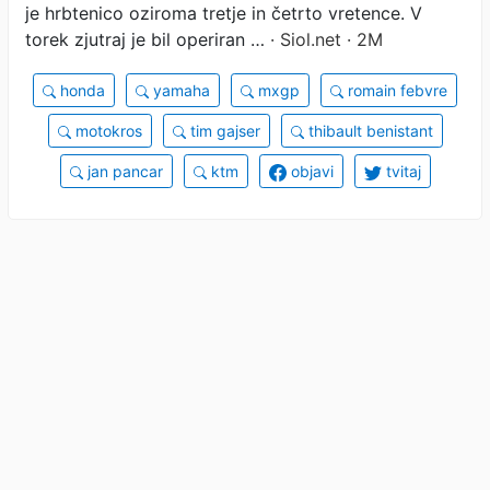
je hrbtenico oziroma tretje in četrto vretence. V
torek zjutraj je bil operiran …
· Siol.net · 2M
honda
yamaha
mxgp
romain febvre
motokros
tim gajser
thibault benistant
jan pancar
ktm
objavi
tvitaj