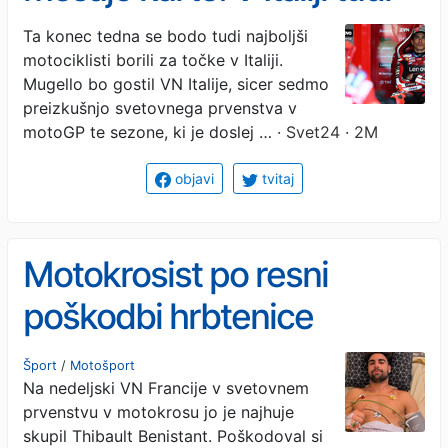
veterana in svetovni prvak
Ta konec tedna se bodo tudi najboljši
motociklisti borili za točke v Italiji.
Mugello bo gostil VN Italije, sicer sedmo
preizkušnjo svetovnega prvenstva v
motoGP te sezone, ki je doslej …
· Svet24 · 2M
objavi
tvitaj
Motokrosist po resni
poškodbi hrbtenice
operiran
Šport
/
Motošport
Na nedeljski VN Francije v svetovnem
prvenstvu v motokrosu jo je najhuje
skupil Thibault Benistant. Poškodoval si