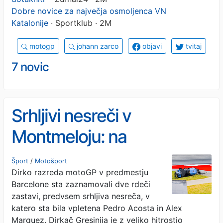
Dobre novice za največja osmoljenca VN
Katalonije
· Sportklub · 2M
motogp
johann zarco
objavi
tvitaj
7 novic
Srhljivi nesreči v
Montmeloju: na
informacije o stanju
Šport
/
Motošport
Dirko razreda motoGP v predmestju
dirkačev še čakamo
Barcelone sta zaznamovali dve rdeči
zastavi, predvsem srhljiva nesreča, v
katero sta bila vpletena Pedro Acosta in Alex
Marquez. Dirkač Gresinija je z veliko hitrostjo