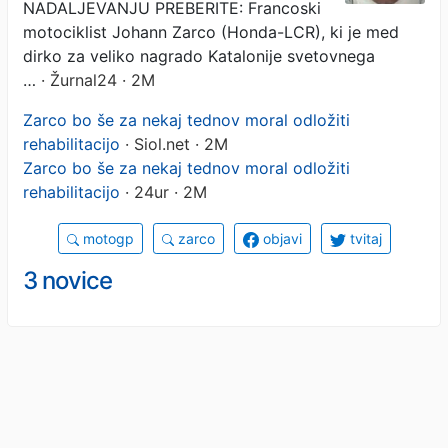
NADALJEVANJU PREBERITE: Francoski
motociklist Johann Zarco (Honda-LCR), ki je med
dirko za veliko nagrado Katalonije svetovnega
…
· Žurnal24 · 2M
Zarco bo še za nekaj tednov moral odložiti
rehabilitacijo
· Siol.net · 2M
Zarco bo še za nekaj tednov moral odložiti
rehabilitacijo
· 24ur · 2M
motogp
zarco
objavi
tvitaj
3 novice