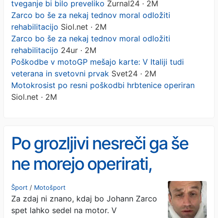
tveganje bi bilo preveliko
Žurnal24 · 2M
Zarco bo še za nekaj tednov moral odložiti
rehabilitacijo
Siol.net · 2M
Zarco bo še za nekaj tednov moral odložiti
rehabilitacijo
24ur · 2M
Poškodbe v motoGP mešajo karte: V Italiji tudi
veterana in svetovni prvak
Svet24 · 2M
Motokrosist po resni poškodbi hrbtenice operiran
Siol.net · 2M
Po grozljivi nesreči ga še
ne morejo operirati,
tveganje bi bilo preveliko
Šport
/
Motošport
Za zdaj ni znano, kdaj bo Johann Zarco
spet lahko sedel na motor. V