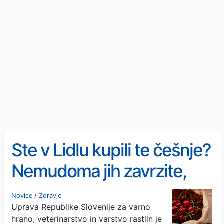
Ste v Lidlu kupili te češnje?
Nemudoma jih zavrzite,
nevarne so
Novice
/
Zdravje
Uprava Republike Slovenije za varno
hrano, veterinarstvo in varstvo rastlin je