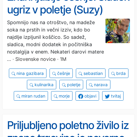
ugriz v poletje (Suzy)
Spomnijo nas na otroštvo, na madeže
soka na prstih in večni izziv, kdo bo
najdlje izpljunil koščico. So sadež,
sladica, modni dodatek in počitniška
nostalgija v enem. Nekateri darovi matere
…
· Slovenske novice · 1M
nina gazibara
češnje
sebastian
brda
kulinarika
poletje
narava
miran rudan
morje
objavi
tvitaj
Priljubljeno poletno živilo iz