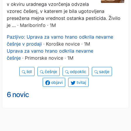
v okviru uradnega vzorčenja odvzela
vzorec češenj, v katerem je bila ugotovljena
presežena mejna vrednost ostanka pesticida. Živilo
je …
· Mariborinfo · 1M
Pazljivo: Uprava za varno hrano odkrila nevarne
češnje v prodaji
· Koroške novice · 1M
Uprava za varno hrano odkrila nevarne
češnje
· Primorske novice · 1M
lidl
češnje
odpoklic
sadje
objavi
tvitaj
6 novic