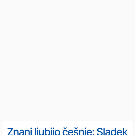
Znani ljubijo češnje: Sladek