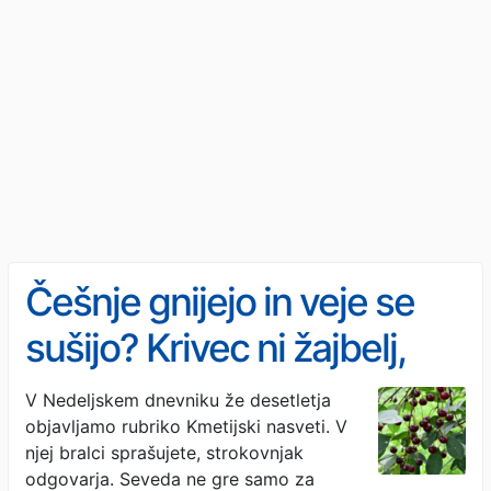
Češnje gnijejo in veje se
sušijo? Krivec ni žajbelj,
ampak pogosta bolezen
V Nedeljskem dnevniku že desetletja
objavljamo rubriko Kmetijski nasveti. V
njej bralci sprašujete, strokovnjak
odgovarja. Seveda ne gre samo za