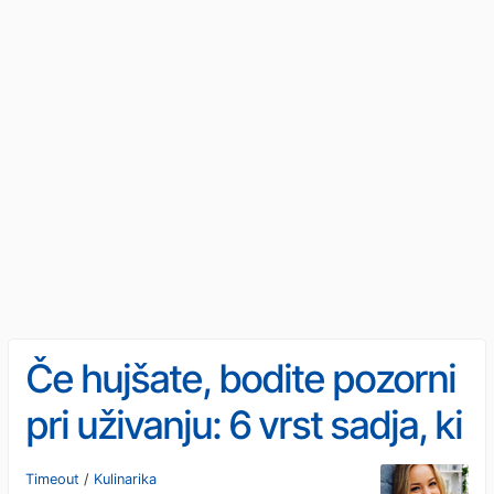
Če hujšate, bodite pozorni
pri uživanju: 6 vrst sadja, ki
otežujejo izgubo odvečnih
Timeout
/
Kulinarika