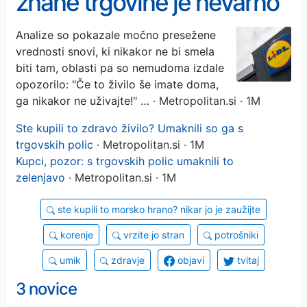
znane trgovine je nevarno
- ne zaužijte ga!
Analize so pokazale močno presežene
vrednosti snovi, ki nikakor ne bi smela
biti tam, oblasti pa so nemudoma izdale
opozorilo: "Če to živilo še imate doma,
ga nikakor ne uživajte!" …
· Metropolitan.si · 1M
Ste kupili to zdravo živilo? Umaknili so ga s
trgovskih polic
· Metropolitan.si · 1M
Kupci, pozor: s trgovskih polic umaknili to
zelenjavo
· Metropolitan.si · 1M
ste kupili to morsko hrano? nikar jo je zaužijte
korenje
vrzite jo stran
potrošniki
umik
zdravje
objavi
tvitaj
3 novice