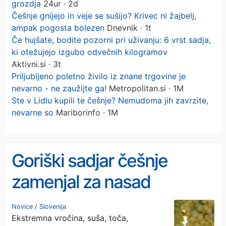
grozdja
24ur · 2d
Češnje gnijejo in veje se sušijo? Krivec ni žajbelj,
ampak pogosta bolezen
Dnevnik · 1t
Če hujšate, bodite pozorni pri uživanju: 6 vrst sadja,
ki otežujejo izgubo odvečnih kilogramov
Aktivni.si · 3t
Priljubljeno poletno živilo iz znane trgovine je
nevarno - ne zaužijte ga!
Metropolitan.si · 1M
Ste v Lidlu kupili te češnje? Nemudoma jih zavrzite,
nevarne so
Mariborinfo · 1M
Goriški sadjar češnje
zamenjal za nasad
namiznega grozdja
Novice
/
Slovenija
Ekstremna vročina, suša, toča,