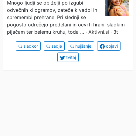
Mnogo ljudji se ob želji po izgubi
kilogramov
odvečnih kilogramov, zateče k vadbi in
spremembi prehrane. Pri slednji se
pogosto odrečejo predelani in ocvrti hrani, sladkim
pijačam ter belemu kruhu, toda …
· Aktivni.si · 3t
sladkor
sadje
hujšanje
objavi
tvitaj