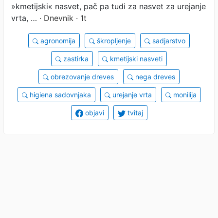
»kmetijski« nasvet, pač pa tudi za nasvet za urejanje
vrta, …
· Dnevnik · 1t
agronomija
škropljenje
sadjarstvo
zastirka
kmetijski nasveti
obrezovanje dreves
nega dreves
higiena sadovnjaka
urejanje vrta
monilija
objavi
tvitaj