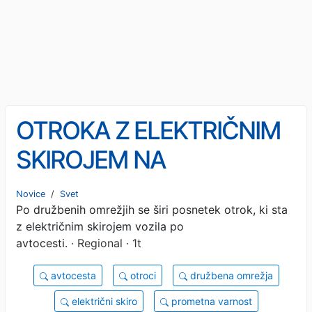
OTROKA Z ELEKTRIČNIM
SKIROJEM NA
AVTOCESTI: Posnetek
Novice
/
Svet
Po družbenih omrežjih se širi posnetek otrok, ki sta
sprožil val ogorčenja
z električnim skirojem vozila po
(VIDEO)
avtocesti.
· Regional · 1t
avtocesta
otroci
družbena omrežja
električni skiro
prometna varnost