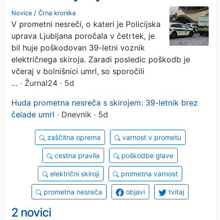
Novice
/
Črna kronika
V prometni nesreči, o kateri je Policijska
uprava Ljubljana poročala v četrtek, je
bil huje poškodovan 39-letni voznik
električnega skiroja. Zaradi posledic poškodb je
včeraj v bolnišnici umrl, so sporočili
…
· Žurnal24 · 5d
Huda prometna nesreča s skirojem: 39-letnik brez
čelade umrl
· Dnevnik · 5d
zaščitna oprema
varnost v prometu
cestna pravila
poškodbe glave
električni skiroji
prometna varnost
prometna nesreča
objavi
tvitaj
2 novici