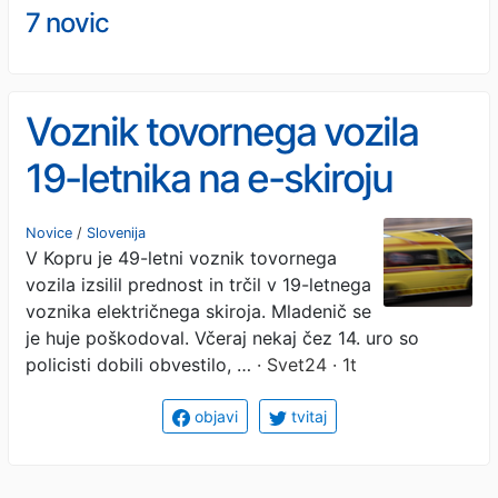
7 novic
Voznik tovornega vozila
19-letnika na e-skiroju
povozil na kolesarski stezi
Novice
/
Slovenija
V Kopru je 49-letni voznik tovornega
vozila izsilil prednost in trčil v 19-letnega
voznika električnega skiroja. Mladenič se
je huje poškodoval. Včeraj nekaj čez 14. uro so
policisti dobili obvestilo, …
· Svet24 · 1t
objavi
tvitaj