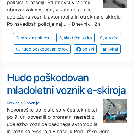
policisti v naselju Šturmovci v Vidmu
obravnavali nesrečo, v kateri sta bila
udeležena voznik avtomobila in otrok na e-skiroju.
Po navedbah policije naj …
· Dnevnik · 2h
otrok na skiroju
električni skiro
e-skiro
hudo poškodovan otrok
objavi
tvitaj
Hudo poškodovan
mladoletni voznik e-skiroja
Novice
/
Slovenija
Novomeške policiste so v četrtek nekaj
po 9. uri obvestili o prometni nesreči z
udeležbo voznice osebnega avtomobila
in voznika e-skiroja v naselju Pod Trško Goro.