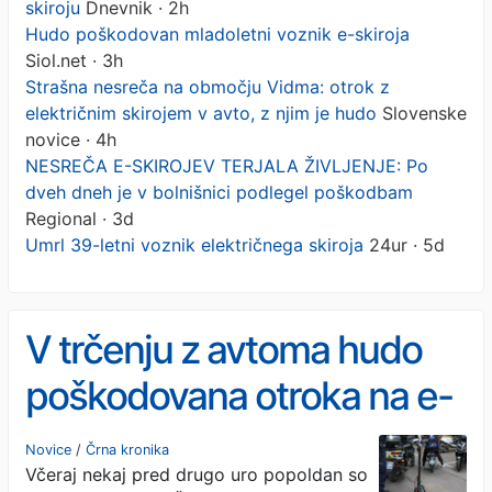
skiroju
Dnevnik · 2h
Hudo poškodovan mladoletni voznik e-skiroja
Siol.net · 3h
Strašna nesreča na območju Vidma: otrok z
električnim skirojem v avto, z njim je hudo
Slovenske
novice · 4h
NESREČA E-SKIROJEV TERJALA ŽIVLJENJE: Po
dveh dneh je v bolnišnici podlegel poškodbam
Regional · 3d
Umrl 39-letni voznik električnega skiroja
24ur · 5d
V trčenju z avtoma hudo
poškodovana otroka na e-
skiroju
Novice
/
Črna kronika
Včeraj nekaj pred drugo uro popoldan so