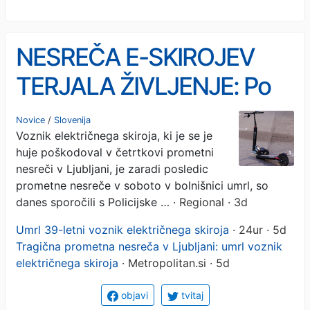
NESREČA E-SKIROJEV
TERJALA ŽIVLJENJE: Po
dveh dneh je v bolnišnici
Novice
/
Slovenija
Voznik električnega skiroja, ki je se je
podlegel poškodbam
huje poškodoval v četrtkovi prometni
nesreči v Ljubljani, je zaradi posledic
prometne nesreče v soboto v bolnišnici umrl, so
danes sporočili s Policijske …
· Regional · 3d
Umrl 39-letni voznik električnega skiroja
· 24ur · 5d
Tragična prometna nesreča v Ljubljani: umrl voznik
električnega skiroja
· Metropolitan.si · 5d
objavi
tvitaj