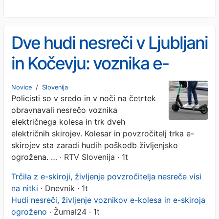
Dve hudi nesreči v Ljubljani
in Kočevju: voznika e-
kolesa in e-skiroja v
Novice
/
Slovenija
Policisti so v sredo in v noči na četrtek
življenjski nevarnosti
obravnavali nesrečo voznika
električnega kolesa in trk dveh
električnih skirojev. Kolesar in povzročitelj trka e-
skirojev sta zaradi hudih poškodb življenjsko
ogrožena. …
· RTV Slovenija · 1t
Trčila z e-skiroji, življenje povzročitelja nesreče visi
na nitki
· Dnevnik · 1t
Hudi nesreči, življenje voznikov e-kolesa in e-skiroja
ogroženo
· Žurnal24 · 1t