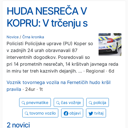
HUDA NESREČA V
KOPRU: V trčenju s
tovornjakom hudo
Novice
/
Črna kronika
Policisti Policijske uprave (PU) Koper so
poškodovan 19-letni
v zadnjih 24 urah obravnavali 87
voznik e-skiroja
interventnih dogodkov. Posredovali so
pri 14 prometnih nesrečah, 14 kršitvah javnega reda
in miru ter treh kaznivih dejanjih. …
· Regional · 6d
Voznik tovornega vozila na Fernetičih hudo kršil
pravila
· 24ur · 1t
pnevmatike
čas vožnje
policija
tovorno vozilo
objavi
tvitaj
2 novici