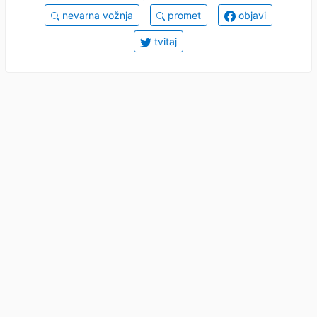
nevarna vožnja
promet
objavi
tvitaj