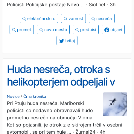
Policisti Policijske postaje Novo …
· Siol.net · 3h
električni skiro
varnost
nesreča
promet
novo mesto
predpisi
objavi
tvitaj
Huda nesreča, otroka s
helikopterjem odpeljali v
bolnišnico
Novice
/
Črna kronika
Pri Ptuju huda nesreča. Mariborski
policisti so nedavno obravnavali hudo
prometno nesrečo na območju Vidma.
Kot so pojasnili, je otrok z e-skirojem trčil v osebni
avtomobil, se pri tem huje …
· Žurnal24 · 4h