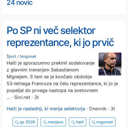
24 novic
Po SP ni več selektor
reprezentance, ki jo prvič
nastopila na mundialu
Šport
/
Nogomet
Haiti je sporazumno prekinil sodelovanje
z glavnim trenerjem Sebastienom
Mignejem. S tem se je končalo obdobje
53-letnega Francoza na čelu reprezentance, ki jo je
popeljal do prvega nastopa na svetovnem
…
· Siol.net · 3t
Haiti je naslednji, ki menja selektorja
· Dnevnik · 3t
sp 2026
menjave
haiti
nogomet