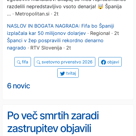
razdelili nepredstavljivo vsoto denarja! 🤯 Španija
…
· Metropolitan.si · 2t
NASLOV IN BOGATA NAGRADA: Fifa bo Španiji
izplačala kar 50 milijonov dolarjev
· Regional · 2t
Španci v žep pospravili rekordno denarno
nagrado
· RTV Slovenija · 2t
fifa
svetovno prvenstvo 2026
objavi
tvitaj
6 novic
Po več smrtih zaradi
zastrupitev objavili