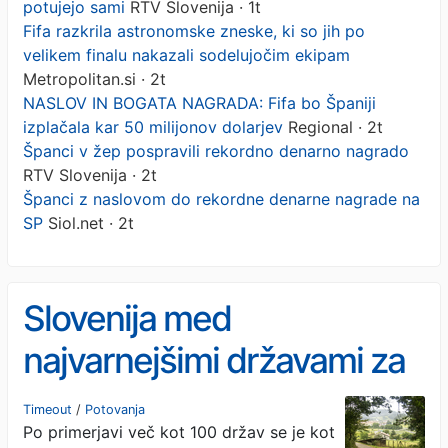
potujejo sami
RTV Slovenija · 1t
Fifa razkrila astronomske zneske, ki so jih po
velikem finalu nakazali sodelujočim ekipam
Metropolitan.si · 2t
NASLOV IN BOGATA NAGRADA: Fifa bo Španiji
izplačala kar 50 milijonov dolarjev
Regional · 2t
Španci v žep pospravili rekordno denarno nagrado
RTV Slovenija · 2t
Španci z naslovom do rekordne denarne nagrade na
SP
Siol.net · 2t
Slovenija med
najvarnejšimi državami za
tiste, ki potujejo sami
Timeout
/
Potovanja
Po primerjavi več kot 100 držav se je kot