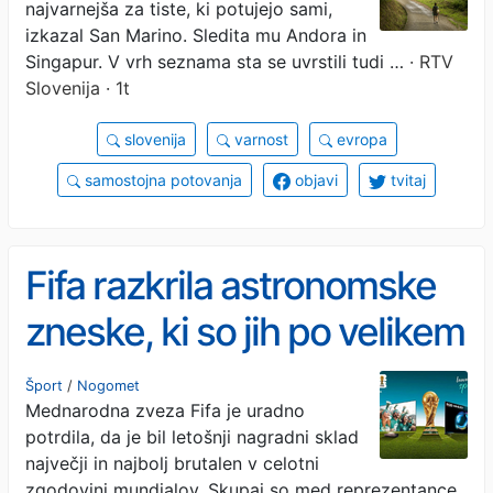
najvarnejša za tiste, ki potujejo sami,
izkazal San Marino. Sledita mu Andora in
Singapur. V vrh seznama sta se uvrstili tudi …
· RTV
Slovenija · 1t
slovenija
varnost
evropa
samostojna potovanja
objavi
tvitaj
Fifa razkrila astronomske
zneske, ki so jih po velikem
finalu nakazali sodelujočim
Šport
/
Nogomet
Mednarodna zveza Fifa je uradno
ekipam
potrdila, da je bil letošnji nagradni sklad
največji in najbolj brutalen v celotni
zgodovini mundialov. Skupaj so med reprezentance