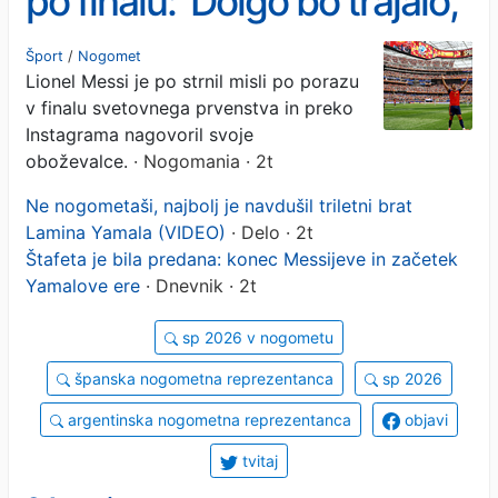
po finalu: 'Dolgo bo trajalo,
da se zaceli ta rana'
Šport
/
Nogomet
Lionel Messi je po strnil misli po porazu
v finalu svetovnega prvenstva in preko
Instagrama nagovoril svoje
oboževalce.
· Nogomania · 2t
Ne nogometaši, najbolj je navdušil triletni brat
Lamina Yamala (VIDEO)
· Delo · 2t
Štafeta je bila predana: konec Messijeve in začetek
Yamalove ere
· Dnevnik · 2t
sp 2026 v nogometu
španska nogometna reprezentanca
sp 2026
argentinska nogometna reprezentanca
objavi
tvitaj