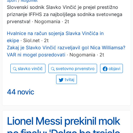
Šport
/
Nogomet
Slovenski sodnik Slavko Vinčić je prejel prestižno
sodnika svetovnega
priznanje IFFHS za najboljšega sodnika svetovnega
prvenstva
prvenstva!
· Nogomania · 2t
Hvalnice na račun sojenja Slavka Vinčića in
ekipe
· Siol.net · 2t
Zakaj je Slavko Vinčić razveljavil gol Nica Williamsa?
VAR ni mogel posredovati
· Nogomania · 2t
slavko vinčič
svetovno prvenstvo
objavi
tvitaj
44 novic
Lionel Messi prekinil molk