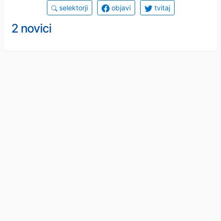
selektorji
objavi
tvitaj
2 novici