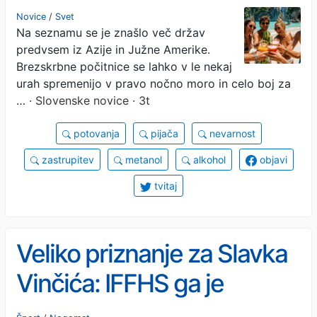
seznam najbolj nevarnih
Novice
/
Svet
Na seznamu se je znašlo več držav
držav, med njimi tudi
predvsem iz Azije in Južne Amerike.
priljubljena Turčija
Brezskrbne počitnice se lahko v le nekaj
urah spremenijo v pravo nočno moro in celo boj za
…
· Slovenske novice · 3t
potovanja
pijača
nevarnost
zastrupitev
metanol
alkohol
objavi
tvitaj
Veliko priznanje za Slavka
Vinčića: IFFHS ga je
razglasila za najboljšega