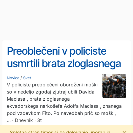
Preoblečeni v policiste
usmrtili brata zloglasnega
narkokralja
Novice
/
Svet
V policiste preoblečeni oboroženi moški
so v nedeljo zgodaj zjutraj ubili Davida
Maciasa , brata zloglasnega
ekvadorskega narkošefa Adolfa Maciasa , znanega
pod vzdevkom Fito. Po navedbah prič so moški,
…
· Dnevnik · 3t
×
Spletna stran times.si za delovanje uporablja