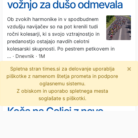
vožnjo za dušo odmevala
Golica
Ob zvokih harmonike in v spodbudnem
vzdušju navijačev so na pot krenili tudi
ročni kolesarji, ki s svojo vztrajnostjo in
predanostjo ostajajo navdih celotni
kolesarski skupnosti. Po pestrem petkovem in
…
· Dnevnik · 1M
×
Spletna stran times.si za delovanje uporablja
maraton franja
navijači
btc
piškotke z namenom štetja prometa in podpore
kolesarska preizkušnja
objavi
tvitaj
oglasnemu sistemu.
Z obiskom in uporabo spletnega mesta
soglašate s piškotki.
Koča na Golici z novo
streho, narcise še cvetijo
Lani in v začetku letošnjega leta je