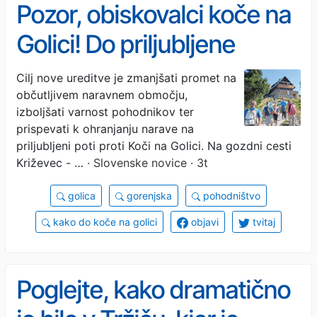
Pozor, obiskovalci koče na
Golici! Do priljubljene
planinske postojanke
Cilj nove ureditve je zmanjšati promet na
občutljivem naravnem območju,
poleti z avtom ne boste
izboljšati varnost pohodnikov ter
mogli
prispevati k ohranjanju narave na
priljubljeni poti proti Koči na Golici. Na gozdni cesti
Križevec - …
· Slovenske novice · 3t
golica
gorenjska
pohodništvo
kako do koče na golici
objavi
tvitaj
Poglejte, kako dramatično