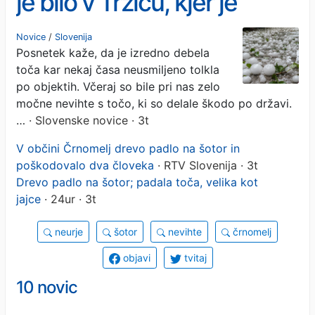
je bilo v Tržiču, kjer je
padala izjemno debela
Novice
/
Slovenija
Posnetek kaže, da je izredno debela
toča (VIDEO)
toča kar nekaj časa neusmiljeno tolkla
po objektih. Včeraj so bile pri nas zelo
močne nevihte s točo, ki so delale škodo po državi.
…
· Slovenske novice · 3t
V občini Črnomelj drevo padlo na šotor in
poškodovalo dva človeka
· RTV Slovenija · 3t
Drevo padlo na šotor; padala toča, velika kot
jajce
· 24ur · 3t
neurje
šotor
nevihte
črnomelj
objavi
tvitaj
10 novic