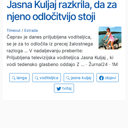
Jasna Kuljaj razkrila, da za
njeno odločitvijo stoji
osebna travma
Timeout
/
Estrada
Čeprav je danes priljubljena voditeljica,
se je za to odločila iz precej žalostnega
razloga ... V nadaljevanju preberite:
Priljubljena televizijska voditeljica Jasna Kuljaj , ki
vodi tedensko glasbeno oddajo Z …
· Žurnal24 · 1M
langa
voditeljica
jasna kuljaj
objavi
tvitaj