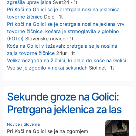
zgrešila upravljalca
Svet24 · 1t
Pri Koči na Golici se je pretrgala nosilna jeklenica
tovorne žičnice
Delo · 1t
Pri koči na Golici se je pretrgala nosilna jeklena vrv
tovorne žičnice: košara je strmoglavila v globino
(FOTO)
Slovenske novice · 1t
Koča na Golici v težavah: pretrgala se je nosilna
zajla tovorne žičnice
24ur · 1t
Velika nezgoda na žičnici, ki pelje do koče na Golici:
Vse se je zgodilo v nekaj sekundah
Siol.net · 1t
Sekunde groze na Golici:
Pretrgana jeklenica za las
zgrešila upravljalca
Novice
/
Slovenija
Pri Koči na Golici se je na zgornjem