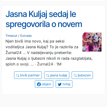
Jasna Kuljaj sedaj le
spregovorila o novem
ljubezenskem življenju
Timeout
/
Estrada
Njen bivši ima novo, kaj pa seksi
voditeljica Jasna Kuljaj? To je razkrila za
Žurnal24 … V nadaljevanju preberite:
Jasna Kuljaj o ljubezni nikoli ni rada razglabljala,
sploh o svoji. …
· Žurnal24 · 1M
bivši partner
jasna kuljaj
ljubezen
objavi
tvitaj