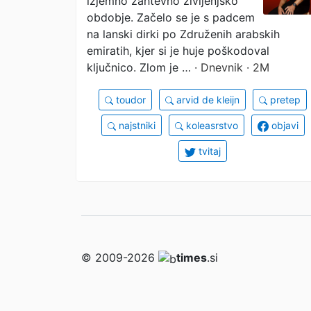
izjemno zahtevno življenjsko
obdobje. Začelo se je s padcem
na lanski dirki po Združenih arabskih
emiratih, kjer si je huje poškodoval
ključnico. Zlom je …
· Dnevnik · 2M
toudor
arvid de kleijn
pretep
najstniki
koleasrstvo
objavi
tvitaj
© 2009-2026
times
.si