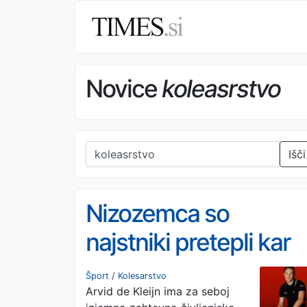
Novice
koleasrstvo
Išči
Nizozemca so
najstniki pretepli kar
med treningom
Šport
/
Kolesarstvo
Arvid de Kleijn ima za seboj