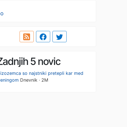
no
Zadnjih 5 novic
izozemca so najstniki pretepli kar med
reningom
Dnevnik · 2M