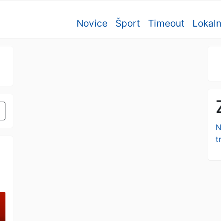
Novice
Šport
Timeout
Lokal
N
t