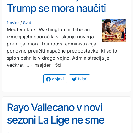
Trump se mora naučiti
diplomatske veščine
Novice
/
Svet
Medtem ko si Washington in Teheran
dobrega poraženca
izmenjujeta sporočila v iskanju novega
premirja, mora Trumpova administracija
ponovno preučiti napačne predpostavke, ki so jo
sploh pahnile v drago vojno. Administracija je
večkrat …
· Insajder · 5d
objavi
tvitaj
Rayo Vallecano v novi
sezoni La Lige ne sme
igrati na svojem stadionu: