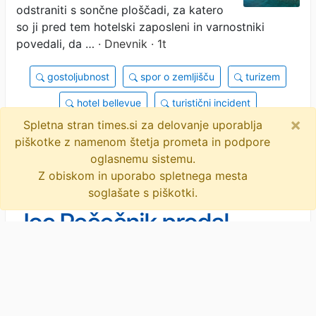
odstraniti s sončne ploščadi, za katero
so ji pred tem hotelski zaposleni in varnostniki
povedali, da …
· Dnevnik · 1t
gostoljubnost
spor o zemljišču
turizem
hotel bellevue
turistični incident
×
Spletna stran times.si za delovanje uporablja
pravica dostopa
mali lošinj
koncesija
piškotke z namenom štetja prometa in podpore
varnostniki
javna plaža
objavi
tvitaj
oglasnemu sistemu.
Z obiskom in uporabo spletnega mesta
soglašate s piškotki.
Joc Pečečnik prodal
Costello: tako mastno bo
zaslužil
Novice
/
Slovenija
Podjetnik Joc Pečečnik je prodal