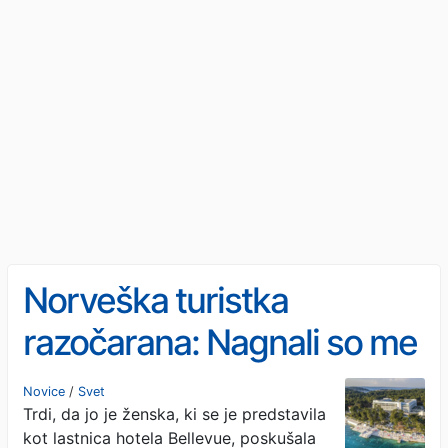
Norveška turistka
razočarana: Nagnali so me
z javne plaže na Lošinju
Novice
/
Svet
Trdi, da jo je ženska, ki se je predstavila
kot lastnica hotela Bellevue, poskušala