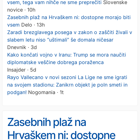
vsem, tega vam nihče ne sme preprečiti
Slovenske
novice · 10h
Zasebnih plaž na Hrvaškem ni: dostopne morajo biti
vsem
Delo · 13h
Zaradi brezglavega posega v zakon o zaščiti živali v
slabem letu niso “uštimali” še domala ničesar
Dnevnik · 3d
Kako končati vojno v Iranu: Trump se mora naučiti
diplomatske veščine dobrega poraženca
Insajder · 5d
Rayo Vallecano v novi sezoni La Lige ne sme igrati
na svojem stadionu: Zanikrn objekt je poln smeti in
podgan!
Nogomania · 1t
Zasebnih plaž na
Hrvaškem ni: dostopne