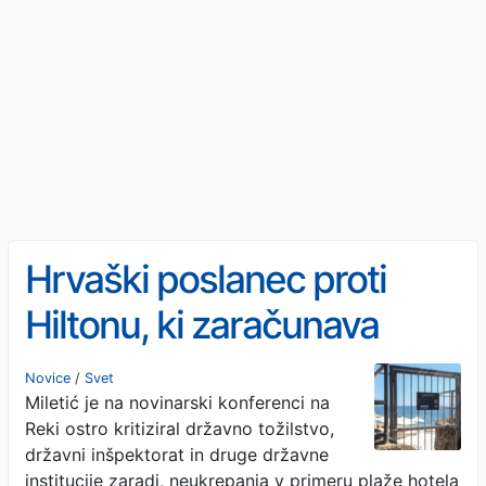
Hrvaški poslanec proti
Hiltonu, ki zaračunava
plažo: »Naslednjič pridem
Novice
/
Svet
Miletić je na novinarski konferenci na
s 300 Rečani«
Reki ostro kritiziral državno tožilstvo,
državni inšpektorat in druge državne
institucije zaradi, neukrepanja v primeru plaže hotela