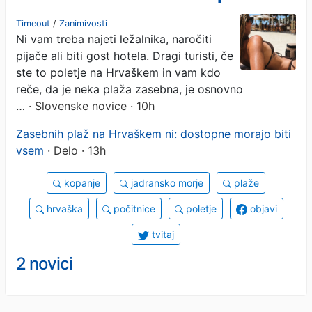
morajo biti vsem, tega vam
Timeout
/
Zanimivosti
Ni vam treba najeti ležalnika, naročiti
nihče ne sme preprečiti
pijače ali biti gost hotela. Dragi turisti, če
ste to poletje na Hrvaškem in vam kdo
reče, da je neka plaža zasebna, je osnovno
…
· Slovenske novice · 10h
Zasebnih plaž na Hrvaškem ni: dostopne morajo biti
vsem
· Delo · 13h
kopanje
jadransko morje
plaže
hrvaška
počitnice
poletje
objavi
tvitaj
2 novici