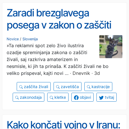
Zaradi brezglavega
posega v zakon o zaščiti
živali v slabem letu niso
Novice
/
Slovenija
»Ta reklamni spot zelo živo ilustrira
“uštimali” še domala
ozadje spreminjanja zakona o zaščiti
ničesar
živali, saj razkriva amaterizem in
nesmisle, ki jih ta prinaša. K zaščiti živali ne bo
veliko prispeval, kajti novi …
· Dnevnik · 3d
zaščita živali
zavetišča
kastracije
zakonodaja
kletke
objavi
tvitaj
Kako končati vojno v Iranu: