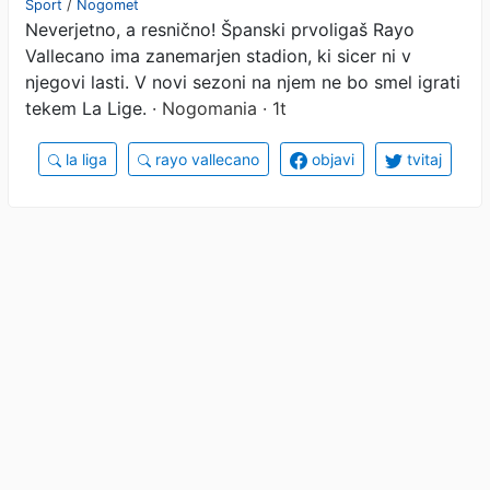
Šport
/
Nogomet
Neverjetno, a resnično! Španski prvoligaš Rayo
Zanikrn objekt je poln
Vallecano ima zanemarjen stadion, ki sicer ni v
smeti in podgan!
njegovi lasti. V novi sezoni na njem ne bo smel igrati
tekem La Lige.
· Nogomania · 1t
la liga
rayo vallecano
objavi
tvitaj