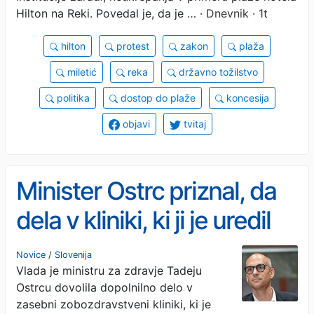
Hilton na Reki. Povedal je, da je …
· Dnevnik · 1t
hilton
protest
zakon
plaža
miletić
reka
državno tožilstvo
politika
dostop do plaže
koncesija
objavi
tvitaj
Minister Ostrc priznal, da
dela v kliniki, ki ji je uredil
koncesijo
Novice
/
Slovenija
Vlada je ministru za zdravje Tadeju
Ostrcu dovolila dopolnilno delo v
zasebni zobozdravstveni kliniki, ki je