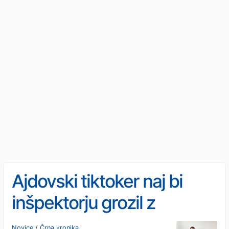
Ajdovski tiktoker naj bi
inšpektorju grozil z
mučenjem in s smrtjo
Novice
/
Črna kronika