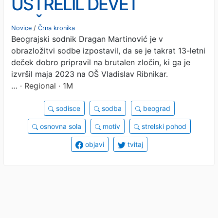
USTRELIL DEVET
SOŠOLCEV IN
Novice
/
Črna kronika
Beograjski sodnik Dragan Martinović je v
VARNOSTNIKA? Oče naj bi
obrazložitvi sodbe izpostavil, da se je takrat 13-letni
mu rekel, da je psihopat
deček dobro pripravil na brutalen zločin, ki ga je
izvršil maja 2023 na OŠ Vladislav Ribnikar.
…
· Regional · 1M
sodisce
sodba
beograd
osnovna sola
motiv
strelski pohod
objavi
tvitaj