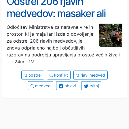
Odstrel 206 rjavih
medvedov: masaker ali
nuja?
Odločitev Ministrstva za naravne vire in
prostor, ki je maja lani izdalo dovoljenje
za odstrel 206 rjavih medvedov, je
znova odprla eno najbolj občutljivih
razprav na področju upravljanja prostoživečih živali
…
· 24ur · 1M
odstrel
konflikt
rjavi medved
medved
objavi
tvitaj