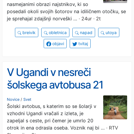
nasmejanimi obrazi najstnikov, ki so
posedali okoli svojih šotorov na idiličnem otočku, se
je sprehajal zdajšnji norveški …
· 24ur · 2t
breivik
obletnica
napad
utoya
objavi
tvitaj
V Ugandi v nesreči
šolskega avtobusa 21
mrtvih
Novice
/
Svet
Šolski avtobus, s katerim so se šolarji v
vzhodni Ugandi vračali z izleta, je
zapeljal s ceste, pri čemer je umrlo 20
otrok in ena odrasla oseba. Voznik naj bi …
· RTV