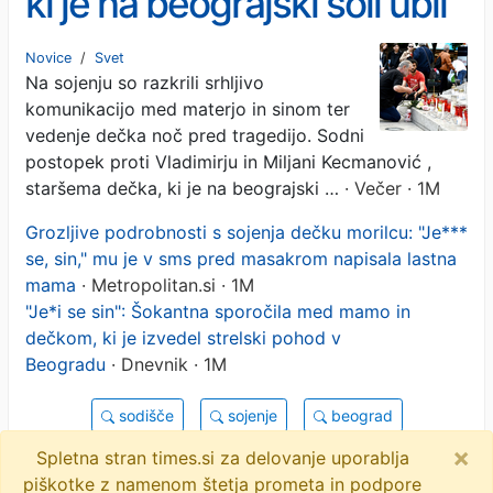
ki je na beograjski šoli ubil
deset ljudi, zahteva
Novice
/
Svet
Na sojenju so razkrili srhljivo
maksimalno kazen
komunikacijo med materjo in sinom ter
vedenje dečka noč pred tragedijo. Sodni
postopek proti Vladimirju in Miljani Kecmanović ,
staršema dečka, ki je na beograjski …
· Večer · 1M
Grozljive podrobnosti s sojenja dečku morilcu: "Je***
se, sin," mu je v sms pred masakrom napisala lastna
mama
· Metropolitan.si · 1M
"Je*i se sin": Šokantna sporočila med mamo in
dečkom, ki je izvedel strelski pohod v
Beogradu
· Dnevnik · 1M
sodišče
sojenje
beograd
×
strelski pohod
srbija
objavi
tvitaj
Spletna stran times.si za delovanje uporablja
piškotke z namenom štetja prometa in podpore