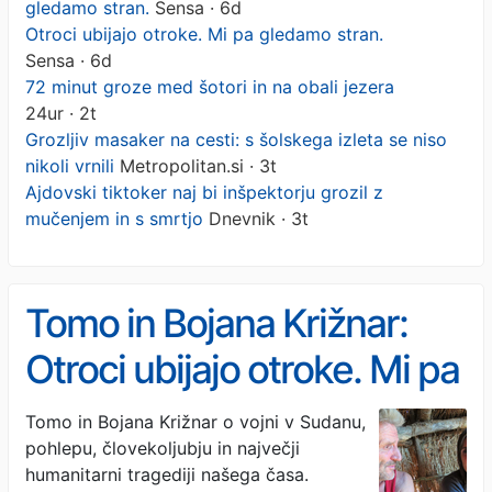
gledamo stran.
Sensa · 6d
Otroci ubijajo otroke. Mi pa gledamo stran.
Sensa · 6d
72 minut groze med šotori in na obali jezera
24ur · 2t
Grozljiv masaker na cesti: s šolskega izleta se niso
nikoli vrnili
Metropolitan.si · 3t
Ajdovski tiktoker naj bi inšpektorju grozil z
mučenjem in s smrtjo
Dnevnik · 3t
Tomo in Bojana Križnar:
Otroci ubijajo otroke. Mi pa
gledamo stran.
Tomo in Bojana Križnar o vojni v Sudanu,
pohlepu, človekoljubju in največji
humanitarni tragediji našega časa.