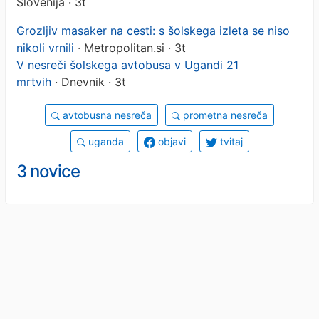
Slovenija · 3t
Grozljiv masaker na cesti: s šolskega izleta se niso
nikoli vrnili
· Metropolitan.si · 3t
V nesreči šolskega avtobusa v Ugandi 21
mrtvih
· Dnevnik · 3t
avtobusna nesreča
prometna nesreča
uganda
objavi
tvitaj
3 novice