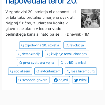
napovedala teror 20.
stoletja
V zgodovini 20. stoletja ni osebnosti, ki
bi bila tako brutalno umorjena dvakrat.
Najprej fizično, z udarcem kopita v
glavo in skokom v ledeno vodo
berlinskega kanala, nato pa še …
· Dnevnik · 1M
zgodovina 20. stoletja
revolucija
demokracija
življenje revolucionarjev
prva svetovna vojna
politična misel
socializem
avtoritarizem
rosa luxemburg
svoboda govora
objavi
tvitaj