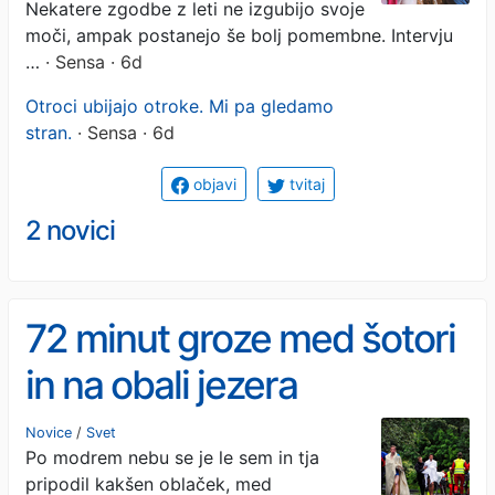
Nekatere zgodbe z leti ne izgubijo svoje
moči, ampak postanejo še bolj pomembne. Intervju
…
· Sensa · 6d
Otroci ubijajo otroke. Mi pa gledamo
stran.
· Sensa · 6d
objavi
tvitaj
2 novici
72 minut groze med šotori
in na obali jezera
Novice
/
Svet
Po modrem nebu se je le sem in tja
pripodil kakšen oblaček, med