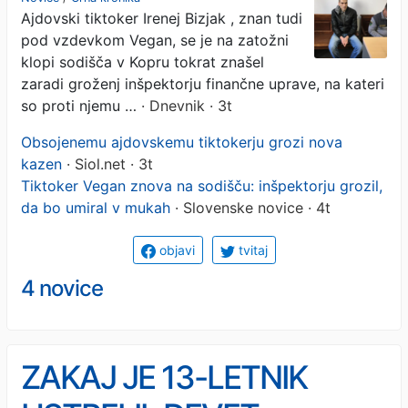
Ajdovski tiktoker Irenej Bizjak , znan tudi
pod vzdevkom Vegan, se je na zatožni
klopi sodišča v Kopru tokrat znašel
zaradi groženj inšpektorju finančne uprave, na kateri
so proti njemu …
· Dnevnik · 3t
Obsojenemu ajdovskemu tiktokerju grozi nova
kazen
· Siol.net · 3t
Tiktoker Vegan znova na sodišču: inšpektorju grozil,
da bo umiral v mukah
· Slovenske novice · 4t
objavi
tvitaj
4 novice
ZAKAJ JE 13-LETNIK