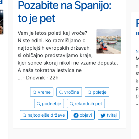
a
Pozabite na Španijo:
to je pet
temperaturno najbolj
Vam je letos poleti kaj vroče?
Niste edini. Ko razmišljamo o
prijaznih evropskih
najtoplejših evropskih državah,
N
držav
si običajno predstavljamo kraje,
M
kjer sonce skoraj nikoli ne vzame dopusta.
n
A naša tokratna lestvica ne
s
…
· Dnevnik · 22h
k
p
vreme
vročina
poletje
p
podnebje
rekordnih pet
najtoplejše države
objavi
tvitaj