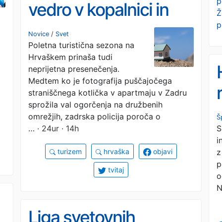
p
vedro v kopalnici in
Ž
p
apartmaji, ki ne
Novice
/
Svet
Poletna turistična sezona na
obstajajo
Hrvaškem prinaša tudi
neprijetna presenečenja.
Medtem ko je fotografija puščajočega
straniščnega kotlička v apartmaju v Zadru
sprožila val ogorčenja na družbenih
omrežjih, zadrska policija poroča o
Š
S
…
· 24ur · 14h
i
z
turizem
hrvaška
objavi
p
tvitaj
o
N
Liga svetovnih