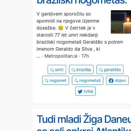
žalostno novico
V ganljivem sporočilu so
spomnili na njegove izjemne
sporočil njegov
dosežke. 😢 V četrtek je v
nekdanji klub
starosti 77 let umrl nekdanji
brazilski nogometaš Geraldão s polnim
imenom Geraldo da Silva , ki
…
· Metropolitan.si · 17h
smrt
brazilija
geraldão
nogomet
nogometaš
objavi
tvitaj
Tudi mladi Žiga Dane