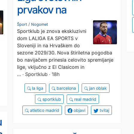
prvakov na
Sportklubu!
Šport
/
Nogomet
Sportklub je znova ekskluzivni
dom LALIGA EA SPORTS v
Sloveniji in na Hrvaškem do
sezone 2029/30. Nova štiriletna pogodba
bo navijačem prinesla celovito spremljanje
lige, vključno z El Clasicom in
…
· Sportklub · 18h
la liga
barcelona
jan oblak
sportklub
real madrid
atletico madrid
objavi
tvitaj
u