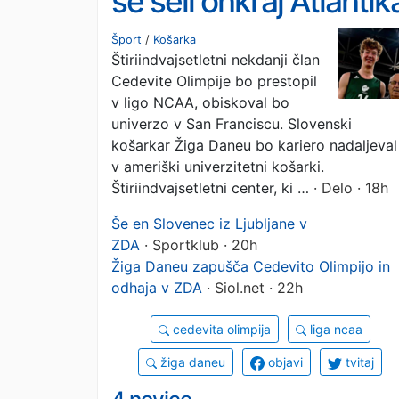
se seli onkraj Atlantik
Šport
/
Košarka
Štiriindvajsetletni nekdanji član
Cedevite Olimpije bo prestopil
v ligo NCAA, obiskoval bo
univerzo v San Franciscu. Slovenski
košarkar Žiga Daneu bo kariero nadaljeval
v ameriški univerzitetni košarki.
Štiriindvajsetletni center, ki …
· Delo · 18h
Še en Slovenec iz Ljubljane v
ZDA
· Sportklub · 20h
Žiga Daneu zapušča Cedevito Olimpijo in
odhaja v ZDA
· Siol.net · 22h
cedevita olimpija
liga ncaa
žiga daneu
objavi
tvitaj