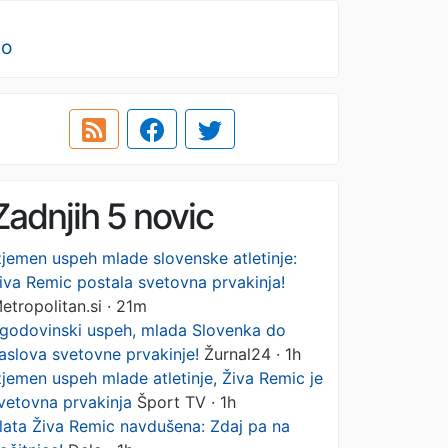
no
Zadnjih 5 novic
zjemen uspeh mlade slovenske atletinje:
iva Remic postala svetovna prvakinja!
etropolitan.si · 21m
godovinski uspeh, mlada Slovenka do
aslova svetovne prvakinje!
Žurnal24 · 1h
zjemen uspeh mlade atletinje, Živa Remic je
vetovna prvakinja
Šport TV · 1h
lata Živa Remic navdušena: Zdaj pa na