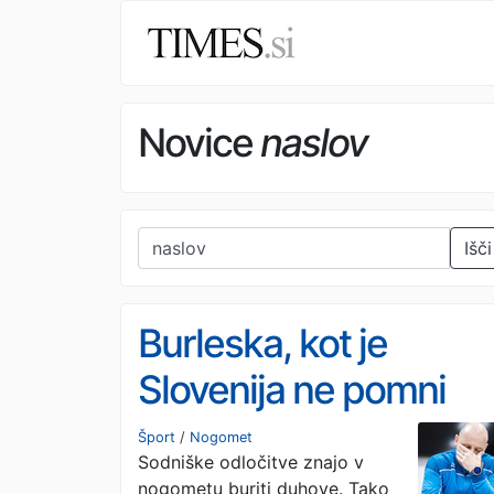
Novice
naslov
Išči
Burleska, kot je
Slovenija ne pomni
Šport
/
Nogomet
Sodniške odločitve znajo v
nogometu buriti duhove. Tako