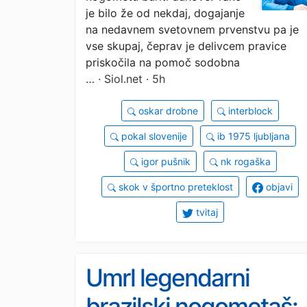
je bilo že od nekdaj, dogajanje
na nedavnem svetovnem prvenstvu pa je
vse skupaj, čeprav je delivcem pravice
priskočila na pomoč sodobna
…
· Siol.net · 5h
oskar drobne
interblock
pokal slovenije
ib 1975 ljubljana
igor pušnik
nk rogaška
skok v športno preteklost
objavi
tvitaj
Umrl legendarni
brazilski nogometaš: