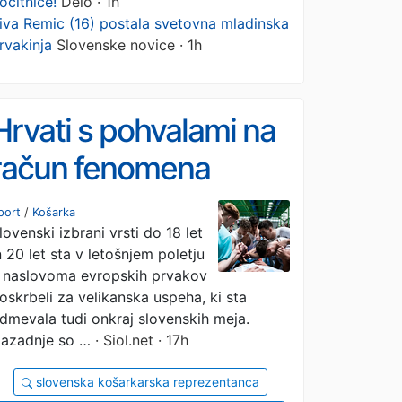
očitnice!
Delo · 1h
iva Remic (16) postala svetovna mladinska
rvakinja
Slovenske novice · 1h
Hrvati s pohvalami na
račun fenomena
Slovenije: "Sistem je
port
/
Košarka
lovenski izbrani vrsti do 18 let
očitno veliko boljši kot
n 20 let sta v letošnjem poletju
pri nas"
 naslovoma evropskih prvakov
oskrbeli za velikanska uspeha, ki sta
dmevala tudi onkraj slovenskih meja.
azadnje so …
· Siol.net · 17h
slovenska košarkarska reprezentanca