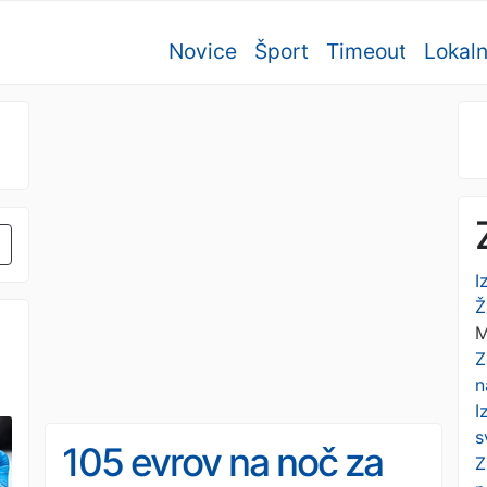
Novice
Šport
Timeout
Lokal
I
Ž
M
Z
n
I
s
105 evrov na noč za
Z