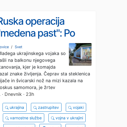
Ruska operacija
"medena past": Po
lažni spletni romanci
ovice
/
Svet
ladega ukrajinskega vojaka so
ukrajinski vojak umrl
ašli na balkonu njegovega
zaradi zastrupitve
tanovanja, kjer je komajda
azal znake življenja. Čeprav sta steklenica
ijače in švicarski nož na mizi kazala na
oskus samomora, je žrtev
…
· Dnevnik · 23h
ukrajina
zastrupitev
vojaki
varnostne službe
vojna v ukrajini