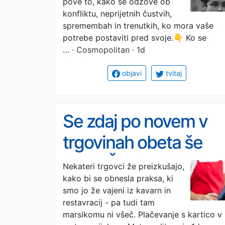
pove to, kako se odzove ob
šarmanten
konfliktu, neprijetnih čustvih,
spremembah in trenutkih, ko mora vaše
potrebe postaviti pred svoje.👇 Ko se
…
· Cosmopolitan · 1d
objavi
tvitaj
Se zdaj po novem v
trgovinah obeta še
tole?! Številni kupci
Nekateri trgovci že preizkušajo,
kako bi se obnesla praksa, ki
dvigujejo obrvi, saj to
smo jo že vajeni iz kavarn in
pomeni, da bo v
restavracij - pa tudi tam
marsikomu ni všeč. Plačevanje s kartico v