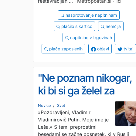
denarnicah ostalo še
restavracijah …
· Metropolitan.si · 1d
manj denarja
nasprotovanje napitninam
plačilo s kartico
nemčija
napitnine v trgovinah
plače zaposlenih
objavi
tvitaj
"Ne poznam nikogar,
ki bi si ga želel za
predsednika" Mladi
Novice
/
Svet
»Pozdravljeni, Vladimir
ruski igralec v
Vladimirovič Putin. Moje ime je
viralnem videu
Leša.« S temi preprostimi
besedami se začne posnetek, ki v Rusiji