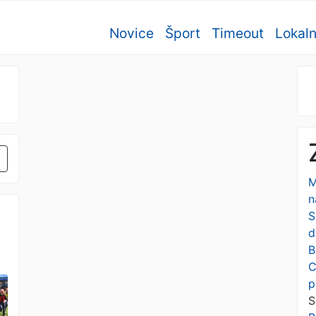
Novice
Šport
Timeout
Lokal
M
n
S
d
B
C
p
S