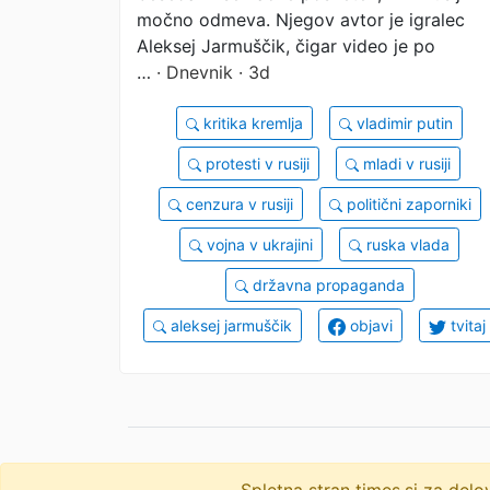
obračunal s Putinom
močno odmeva. Njegov avtor je igralec
Aleksej Jarmuščik, čigar video je po
…
· Dnevnik · 3d
kritika kremlja
vladimir putin
protesti v rusiji
mladi v rusiji
cenzura v rusiji
politični zaporniki
vojna v ukrajini
ruska vlada
državna propaganda
aleksej jarmuščik
objavi
tvitaj