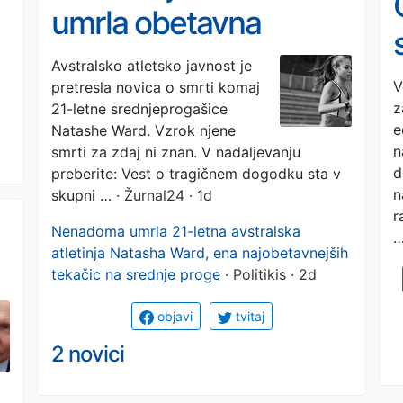
umrla obetavna
športnica, skupnost
Avstralsko atletsko javnost je
V
pretresla novica o smrti komaj
zavita v črno
z
21-letne srednjeprogašice
e
Natashe Ward. Vzrok njene
n
smrti za zdaj ni znan. V nadaljevanju
d
preberite: Vest o tragičnem dogodku sta v
n
skupni …
· Žurnal24 · 1d
r
Nenadoma umrla 21-letna avstralska
atletinja Natasha Ward, ena najobetavnejših
tekačic na srednje proge
· Politikis · 2d
objavi
tvitaj
2 novici