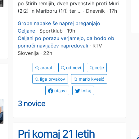
po štirih remijih, dveh prvenstvih proti Muri
(2:2) in Mariboru (1:1) ter …
· Dnevnik · 17h
Grobe napake še naprej preganjajo
Celjane
· Sportklub · 19h
Celjani po porazu verjamejo, da bodo ob
pomoči navijačev napredovali
· RTV
Slovenija · 22h
ararat
odmevi
celje
liga prvakov
mario kvesić
objavi
tvitaj
3 novice
Pri komaj 21 letih