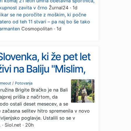
ri komaj 21 letih umrla obetavna športnica,
kupnost zavita v črno
Žurnal24 · 1d
ikar se ne poročite z moškim, ki počne
atero od teh 11 stvari – pa naj bo še tako
armanten
Cosmopolitan · 1d
Slovenka, ki že pet let
živi na Baliju "Mislim,
da bi se lahko ves svet
imeout
/
Potovanja
ružina Brigite Bračko je na Bali
nekaj naučil od Balija"
ajprej prišla z načrtom, da
odo ostali deset mesecev, a se
e začasna selitev hitro spremenila v novo
ivljenjsko poglavje. Ustalili so se v
…
· Siol.net · 20h