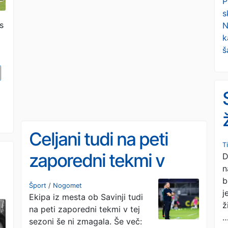
P
s
s
N
k
š
Celjani tudi na peti
T
zaporedni tekmi v
D
n
sezoni brez zmage
b
Šport
/
Nogomet
j
i
Ekipa iz mesta ob Savinji tudi
ž
na peti zaporedni tekmi v tej
sezoni še ni zmagala. Še več: