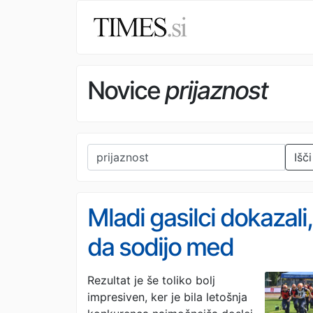
Novice
prijaznost
Išči
Mladi gasilci dokazali,
da sodijo med
najboljše na svetu
Rezultat je še toliko bolj
impresiven, ker je bila letošnja