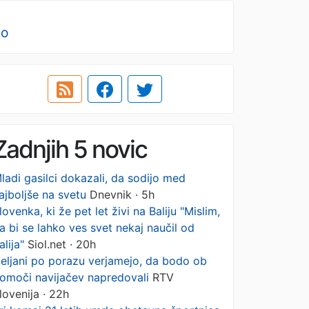
no
Zadnjih 5 novic
ladi gasilci dokazali, da sodijo med
ajboljše na svetu
Dnevnik · 5h
lovenka, ki že pet let živi na Baliju "Mislim,
a bi se lahko ves svet nekaj naučil od
alija"
Siol.net · 20h
eljani po porazu verjamejo, da bodo ob
omoči navijačev napredovali
RTV
lovenija · 22h