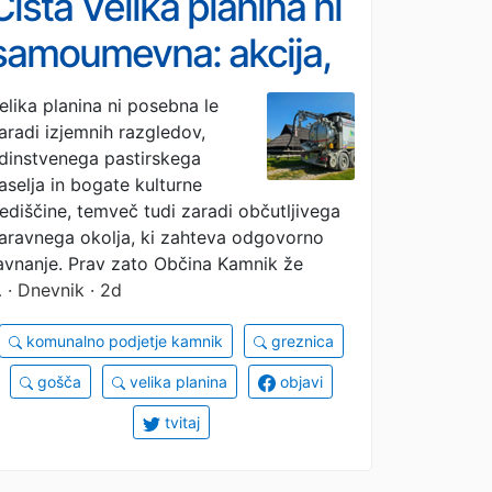
Čista Velika planina ni
samoumevna: akcija,
ki je obiskovalci ne
elika planina ni posebna le
aradi izjemnih razgledov,
vidijo, a jo narava
dinstvenega pastirskega
občuti
aselja in bogate kulturne
ediščine, temveč tudi zaradi občutljivega
aravnega okolja, ki zahteva odgovorno
avnanje. Prav zato Občina Kamnik že
…
· Dnevnik · 2d
komunalno podjetje kamnik
greznica
gošča
velika planina
objavi
tvitaj