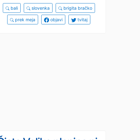
bali
slovenka
brigita bračko
prek meja
objavi
tvitaj