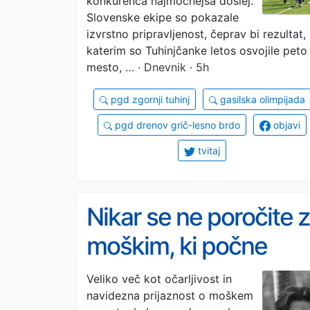
konkurenca najmočnejša doslej.
Slovenske ekipe so pokazale
izvrstno pripravljenost, čeprav bi rezultat, 
katerim so Tuhinjčanke letos osvojile peto
mesto, …
· Dnevnik · 5h
pgd zgornji tuhinj
gasilska olimpijada
pgd drenov grič-lesno brdo
objavi
tvitaj
Nikar se ne poročite z
moškim, ki počne
katero od teh 11 stvar
Veliko več kot očarljivost in
navidezna prijaznost o moškem
– pa naj bo še tako