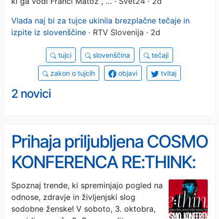
ki ga vodi Franci Matoz , …
· Svet24 · 2d
Vlada naj bi za tujce ukinila brezplačne tečaje in
izpite iz slovenščine
· RTV Slovenija · 2d
tujci
slovenščina
tečaji
zakon o tujcih
objavi
tvitaj
2 novici
Prihaja priljubljena COSMO
KONFERENCA RE:THINK:
Sodobno življenje piše
Spoznaj trende, ki spreminjajo pogled na
odnose, zdravje in življenjski slog
nova pravila
sodobne ženske! V soboto, 3. oktobra,