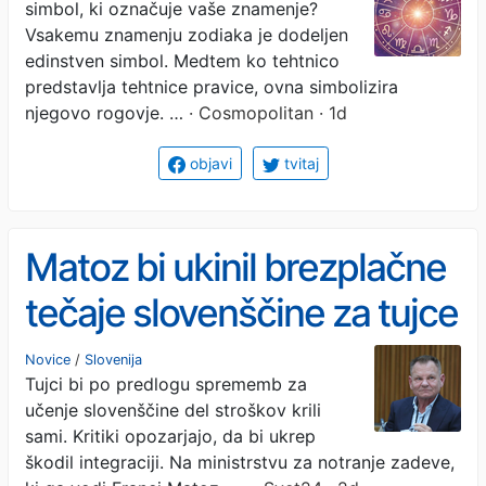
simbol, ki označuje vaše znamenje?
znamenja (in kako je
Vsakemu znamenju zodiaka je dodeljen
povezan z vašo
edinstven simbol. Medtem ko tehtnico
predstavlja tehtnice pravice, ovna simbolizira
osebnostjo)
njegovo rogovje. …
· Cosmopolitan · 1d
objavi
tvitaj
Matoz bi ukinil brezplačne
tečaje slovenščine za tujce
Novice
/
Slovenija
Tujci bi po predlogu sprememb za
učenje slovenščine del stroškov krili
sami. Kritiki opozarjajo, da bi ukrep
škodil integraciji. Na ministrstvu za notranje zadeve,