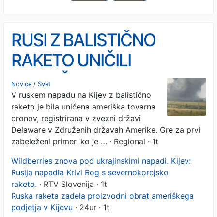
RUSI Z BALISTIČNO
RAKETO UNIČILI
AMERIŠKO TOVARNO
Novice
/
Svet
V ruskem napadu na Kijev z balistično
DRONOV V KIJEVU: "Ne
raketo je bila uničena ameriška tovarna
zanima jih, kdo je lastnik"
dronov, registrirana v zvezni državi
Delaware v Združenih državah Amerike. Gre za prvi
zabeleženi primer, ko je …
· Regional · 1t
Wildberries znova pod ukrajinskimi napadi. Kijev:
Rusija napadla Krivi Rog s severnokorejsko
raketo.
· RTV Slovenija · 1t
Ruska raketa zadela proizvodni obrat ameriškega
podjetja v Kijevu
· 24ur · 1t