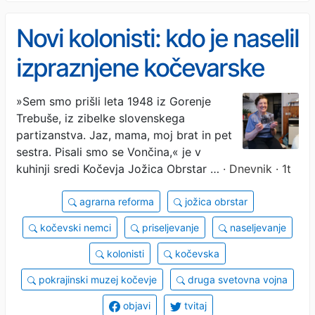
Novi kolonisti: kdo je naselil
izpraznjene kočevarske
vasi
»Sem smo prišli leta 1948 iz Gorenje
Trebuše, iz zibelke slovenskega
partizanstva. Jaz, mama, moj brat in pet
sestra. Pisali smo se Vončina,« je v
kuhinji sredi Kočevja Jožica Obrstar …
· Dnevnik · 1t
agrarna reforma
jožica obrstar
kočevski nemci
priseljevanje
naseljevanje
kolonisti
kočevska
pokrajinski muzej kočevje
druga svetovna vojna
objavi
tvitaj