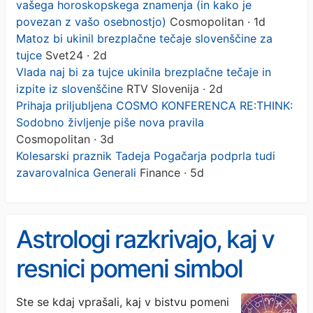
vašega horoskopskega znamenja (in kako je
povezan z vašo osebnostjo)
Cosmopolitan · 1d
Matoz bi ukinil brezplačne tečaje slovenščine za
tujce
Svet24 · 2d
Vlada naj bi za tujce ukinila brezplačne tečaje in
izpite iz slovenščine
RTV Slovenija · 2d
Prihaja priljubljena COSMO KONFERENCA RE:THINK:
Sodobno življenje piše nova pravila
Cosmopolitan · 3d
Kolesarski praznik Tadeja Pogačarja podprla tudi
zavarovalnica Generali
Finance · 5d
Astrologi razkrivajo, kaj v
resnici pomeni simbol
vašega horoskopskega
Ste se kdaj vprašali, kaj v bistvu pomeni