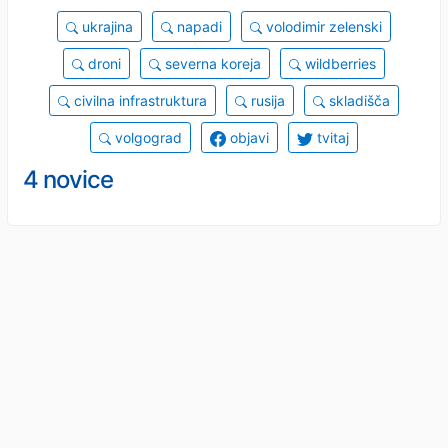
ukrajina
napadi
volodimir zelenski
droni
severna koreja
wildberries
civilna infrastruktura
rusija
skladišča
volgograd
objavi
tvitaj
4 novice