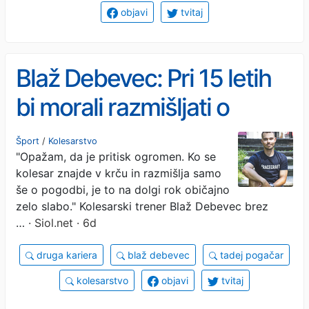
objavi
tvitaj
Blaž Debevec: Pri 15 letih
bi morali razmišljati o
domači nalogi, ne pa o
Šport
/
Kolesarstvo
"Opažam, da je pritisk ogromen. Ko se
pogodbah
kolesar znajde v krču in razmišlja samo
še o pogodbi, je to na dolgi rok običajno
zelo slabo." Kolesarski trener Blaž Debevec brez
…
· Siol.net · 6d
druga kariera
blaž debevec
tadej pogačar
kolesarstvo
objavi
tvitaj