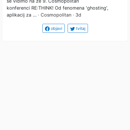
se vidimo na že 9. Cosmopolitan
konferenci RE:THINK! Od fenomena 'ghosting',
aplikacij za …
· Cosmopolitan · 3d
objavi
tvitaj