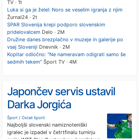
TV · 1t
Luka si ga je želel: Noro se veselim igranja z njim
Žurnal24 · 2t
SPAR Slovenija krepi podporo slovenskim
pridelovalcem
Delo · 2M
Družine danes brezplačno v muzeje in galerije po
vsej Sloveniji
Dnevnik · 2M
Kopitar odločno: “Ne nameravam odigrati samo še
sedmih tekem”
Šport TV · 4M
Japončev servis ustavil
Darka Jorgića
Šport
/
Ostali športi
Najboljši slovenski namiznoteniški
igralec je izpadel v četrtfinalu turnirju