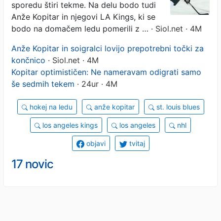
sporedu štiri tekme. Na delu bodo tudi
Anže Kopitar in njegovi LA Kings, ki se
bodo na domačem ledu pomerili z …
· Siol.net · 4M
Anže Kopitar in soigralci lovijo prepotrebni točki za
končnico
· Siol.net · 4M
Kopitar optimističen: Ne nameravam odigrati samo
še sedmih tekem
· 24ur · 4M
hokej na ledu
anže kopitar
st. louis blues
los angeles kings
los angeles
nhl
objavi
tvitaj
17 novic