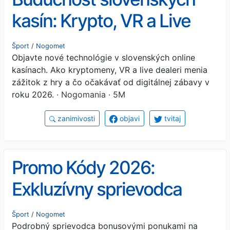
kasín: Krypto, VR a Live
hry
Šport
/
Nogomet
Objavte nové technológie v slovenských online
kasínach. Ako kryptomeny, VR a live dealeri menia
zážitok z hry a čo očakávať od digitálnej zábavy v
roku 2026.
· Nogomania · 5M
zanimivosti
objavi
tvitaj
Promo Kódy 2026:
Exkluzívny sprievodca
bonusmi
Šport
/
Nogomet
Podrobný sprievodca bonusovými ponukami na