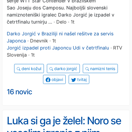
serije WTT Star Contender v brazilskem
Sao Joseju dos Camposu. Najboljši slovenski
namiznoteniški igralec Darko Jorgić je izpadel v
četrtfinalu turnirju …
· Delo · 1t
Darko Jorgić v Braziliji ni našel rešitve za servis
Japonca
· Dnevnik · 1t
Jorgić izpadel proti Japoncu Udi v četrtfinalu
· RTV
Slovenija · 1t
deni kožul
darko jorgić
namizni tenis
objavi
tvitaj
16 novic
Luka si ga je želel: Noro se