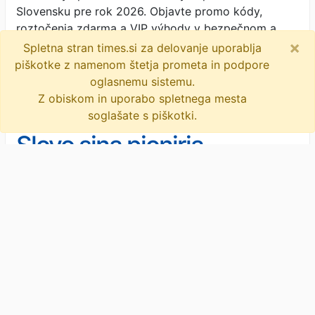
Slovensku pre rok 2026. Objavte promo kódy,
roztočenia zdarma a VIP výhody v bezpečnom a
×
licencovanom prostredí.
· Nogomania · 5M
Spletna stran times.si za delovanje uporablja
piškotke z namenom štetja prometa in podpore
zanimivosti
objavi
tvitaj
oglasnemu sistemu.
Z obiskom in uporabo spletnega mesta
soglašate s piškotki.
Slovo sina pionirja
slovenskega peničarstva;
zaprisežen športnik, ki je v
Novice
/
Slovenija
Umrl je Miha Istenič, druga generacija
mladosti igral punk
priznane družine Istenič z Bizeljskega.
Pred dobrim tednom so predstavili film o
življenjski zgodbi njegovega očeta Janeza. Teden
dni po tem, ko so na …
· Slovenske novice · 7M