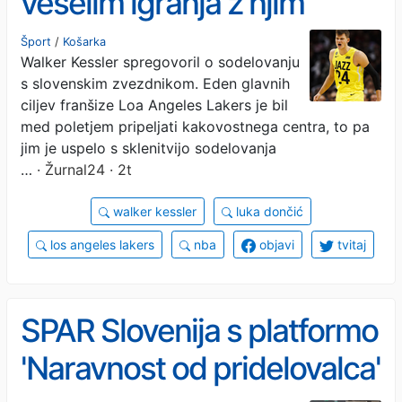
veselim igranja z njim
Šport
/
Košarka
Walker Kessler spregovoril o sodelovanju
s slovenskim zvezdnikom. Eden glavnih
ciljev franšize Loa Angeles Lakers je bil
med poletjem pripeljati kakovostnega centra, to pa
jim je uspelo s sklenitvijo sodelovanja
…
· Žurnal24 · 2t
walker kessler
luka dončić
los angeles lakers
nba
objavi
tvitaj
SPAR Slovenija s platformo
'Naravnost od pridelovalca'