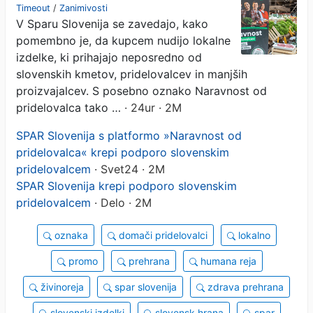
krepi podporo slovenskim
Timeout
/
Zanimivosti
V Sparu Slovenija se zavedajo, kako
pridelovalcem
pomembno je, da kupcem nudijo lokalne
izdelke, ki prihajajo neposredno od
slovenskih kmetov, pridelovalcev in manjših
proizvajalcev. S posebno oznako Naravnost od
pridelovalca tako …
· 24ur · 2M
SPAR Slovenija s platformo »Naravnost od
pridelovalca« krepi podporo slovenskim
pridelovalcem
· Svet24 · 2M
SPAR Slovenija krepi podporo slovenskim
pridelovalcem
· Delo · 2M
oznaka
domači pridelovalci
lokalno
promo
prehrana
humana reja
živinoreja
spar slovenija
zdrava prehrana
slovenski izdelki
slovensk hrana
spar