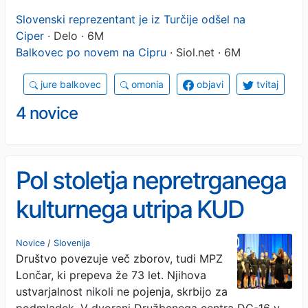
Slovenski reprezentant je iz Turčije odšel na
Ciper
· Delo · 6M
Balkovec po novem na Cipru
· Siol.net · 6M
jure balkovec
omonia
objavi
tvitaj
4 novice
Pol stoletja nepretrganega
kulturnega utripa KUD
France Zbašnik (FOTO)
Novice
/
Slovenija
Društvo povezuje več zborov, tudi MPZ
Lončar, ki prepeva že 73 let. Njihova
ustvarjalnost nikoli ne pojenja, skrbijo za
podmladek. V dvorani Družbenega centra DC-16 v