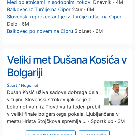
Med obletnicami in sodobnimi tokovi
Dnevnik · 4M
Balkovec iz Turčije na Ciper
24ur · 6M
Slovenski reprezentant je iz Turčije odšel na Ciper
Delo · 6M
Balkovec po novem na Cipru
Siol.net · 6M
Veliki met Dušana Kosića v
Bolgariji
Šport
/
Nogomet
Dušan Kosić uživa sadove dobrega dela
v tujini. Slovenski strokovnjak se je z
Lokomotivom iz Plovdiva ta teden prebil
v veliki finale bolgarskega pokala. Ljubljančana v
mestu Hrista Stojčkova spremlja …
· Sportklub · 3M