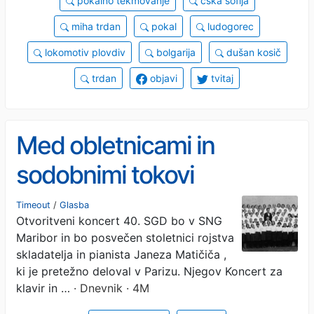
pokalno tekmovanje
cska sofija
miha trdan
pokal
ludogorec
lokomotiv plovdiv
bolgarija
dušan kosič
trdan
objavi
tvitaj
Med obletnicami in
sodobnimi tokovi
Timeout
/
Glasba
Otvoritveni koncert 40. SGD bo v SNG
Maribor in bo posvečen stoletnici rojstva
skladatelja in pianista Janeza Matičiča ,
ki je pretežno deloval v Parizu. Njegov Koncert za
klavir in …
· Dnevnik · 4M