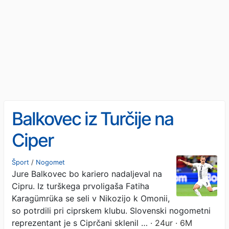
Balkovec iz Turčije na
Ciper
Šport
/
Nogomet
Jure Balkovec bo kariero nadaljeval na
Cipru. Iz turškega prvoligaša Fatiha
Karagümrüka se seli v Nikozijo k Omonii,
so potrdili pri ciprskem klubu. Slovenski nogometni
reprezentant je s Ciprčani sklenil …
· 24ur · 6M