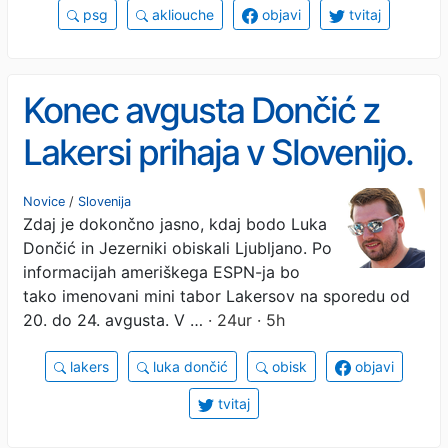
psg
akliouche
objavi
tvitaj
Konec avgusta Dončić z
Lakersi prihaja v Slovenijo.
Kaj jim bo pokazal?
Novice
/
Slovenija
Zdaj je dokončno jasno, kdaj bodo Luka
Dončić in Jezerniki obiskali Ljubljano. Po
informacijah ameriškega ESPN-ja bo
tako imenovani mini tabor Lakersov na sporedu od
20. do 24. avgusta. V …
· 24ur · 5h
lakers
luka dončić
obisk
objavi
tvitaj