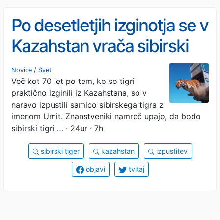
Po desetletjih izginotja se v
Kazahstan vrača sibirski
tiger
Novice
/
Svet
Več kot 70 let po tem, ko so tigri
praktično izginili iz Kazahstana, so v
naravo izpustili samico sibirskega tigra z
imenom Umit. Znanstveniki namreč upajo, da bodo
sibirski tigri …
· 24ur · 7h
sibirski tiger
kazahstan
izpustitev
objavi
tvitaj