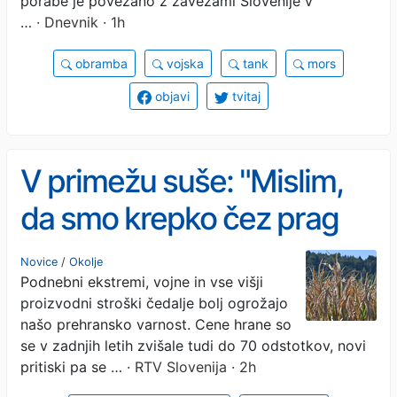
porabe je povezano z zavezami Slovenije v
…
· Dnevnik · 1h
obramba
vojska
tank
mors
objavi
tvitaj
V primežu suše: "Mislim,
da smo krepko čez prag
ene največjih kriz v
Novice
/
Okolje
Podnebni ekstremi, vojne in vse višji
kmetijstvu«
proizvodni stroški čedalje bolj ogrožajo
našo prehransko varnost. Cene hrane so
se v zadnjih letih zvišale tudi do 70 odstotkov, novi
pritiski pa se …
· RTV Slovenija · 2h