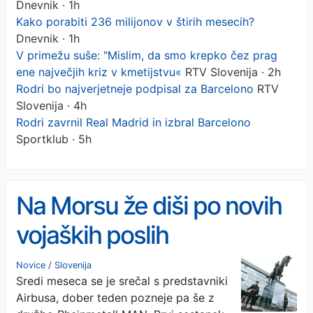
Dnevnik · 1h
Kako porabiti 236 milijonov v štirih mesecih?
Dnevnik · 1h
V primežu suše: "Mislim, da smo krepko čez prag
ene največjih kriz v kmetijstvu«
RTV Slovenija · 2h
Rodri bo najverjetneje podpisal za Barcelono
RTV
Slovenija · 4h
Rodri zavrnil Real Madrid in izbral Barcelono
Sportklub · 5h
Na Morsu že diši po novih
vojaških poslih
Novice
/
Slovenija
Sredi meseca se je srečal s predstavniki
Airbusa, dober teden pozneje pa še z