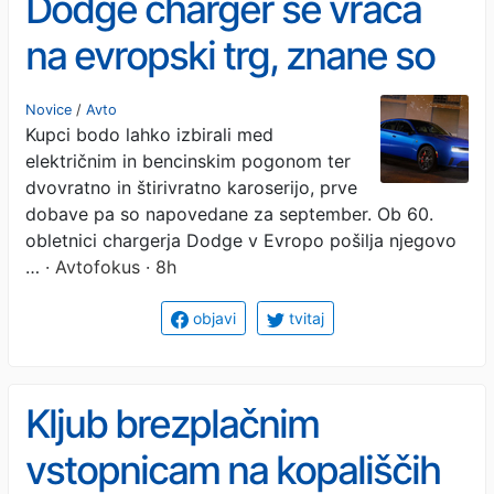
Dodge charger se vrača
na evropski trg, znane so
tudi cene
Novice
/
Avto
Kupci bodo lahko izbirali med
električnim in bencinskim pogonom ter
dvovratno in štirivratno karoserijo, prve
dobave pa so napovedane za september. Ob 60.
obletnici chargerja Dodge v Evropo pošilja njegovo
…
· Avtofokus · 8h
objavi
tvitaj
Kljub brezplačnim
vstopnicam na kopališčih