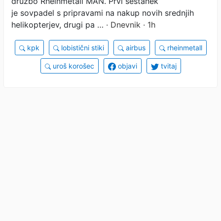
družbo Rheinmetall MAN. Prvi sestanek
je sovpadel s pripravami na nakup novih srednjih
helikopterjev, drugi pa …
· Dnevnik · 1h
kpk
lobistični stiki
airbus
rheinmetall
uroš korošec
objavi
tvitaj