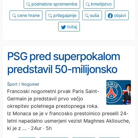
podnebne spremembe
kmetijstvo
cene hrane
prilagajanje
suša
objavi
tvitaj
PSG pred superpokalom
predstavil 50-milijonsko
okrepitev
Šport
/
Nogomet
Francoski nogometni prvak Paris Saint-
Germain je predstavil prvo večjo
okrepitev poletnega prestopnega roka.
Iz Monaca se je v francosko prestolnico preselil 24-
letni napadalno usmerjeni vezist Maghnes Akliouche,
ki je z …
· 24ur · 5h