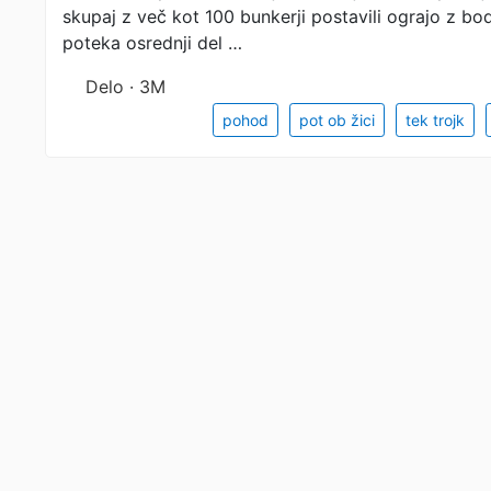
skupaj z več kot 100 bunkerji postavili ograjo z bo
poteka osrednji del …
Delo · 3M
pohod
pot ob žici
tek trojk