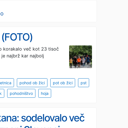
no
c (FOTO)
to korakalo več kot 23 tisoč
je najbrž kar najbolj
etnica
pohod ob žici
pot ob žici
pst
k
pohodništvo
hoja
kana: sodelovalo več