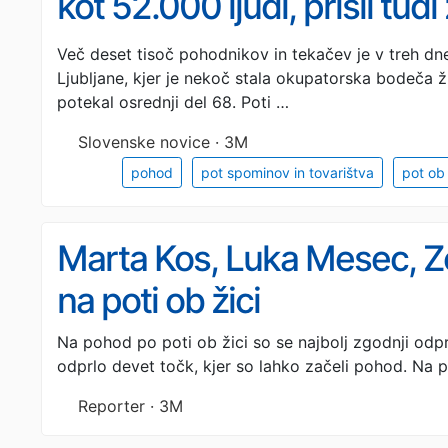
kot 52.000 ljudi, prišli tud
(FOTO)
Več deset tisoč pohodnikov in tekačev je v treh dne
Ljubljane, kjer je nekoč stala okupatorska bodeča ži
potekal osrednji del 68. Poti …
Slovenske novice · 3M
pohod
pot spominov in tovarištva
pot ob 
Marta Kos, Luka Mesec, Zo
na poti ob žici
Na pohod po poti ob žici so se najbolj zgodnji odprav
odprlo devet točk, kjer so lahko začeli pohod. Na p
Reporter · 3M