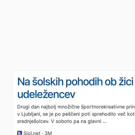
Na šolskih pohodih ob žici
udeležencev
Drugi dan najbolj množične športnorekreativne prir
v Ljubljani, se je po peščeni poti sprehodilo več k
srednješolcev. V soboto pa na glavni …
Siol.net · 3M