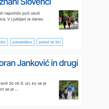
i znani Slovenci
h napolnilo poti okoli
ca. V Ljubljani je danes
žici
pohodništvo
pohod ob žici
ran Janković in drugi
ili že ob 6. uri, ko se je
ot se je …