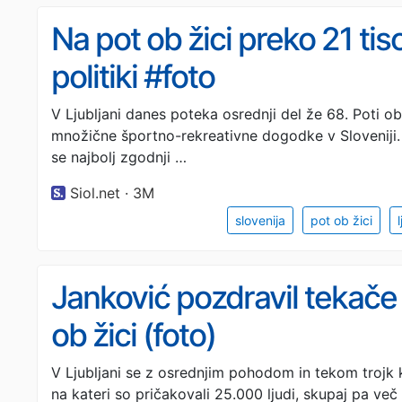
Na pot ob žici preko 21 tisoč
politiki #foto
V Ljubljani danes poteka osrednji del že 68. Poti ob 
množične športno-rekreativne dogodke v Sloveniji.
se najbolj zgodnji …
Siol.net · 3M
slovenija
pot ob žici
Janković pozdravil tekače t
ob žici (foto)
V Ljubljani se z osrednjim pohodom in tekom trojk k
na kateri so pričakovali 25.000 ljudi, skupaj pa ve