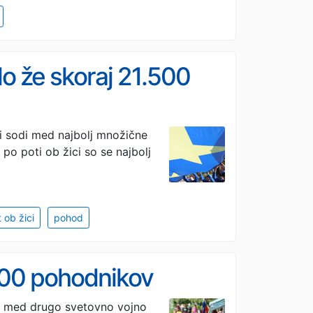
ilo že skoraj 21.500
 ki sodi med najbolj množične
po poti ob žici so se najbolj
 ob žici
pohod
.000 pohodnikov
rji med drugo svetovno vojno