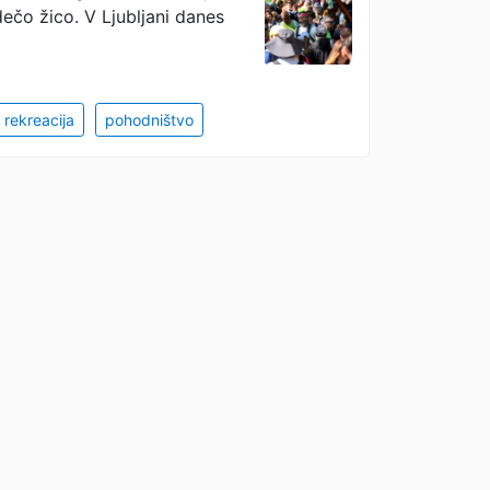
dečo žico. V Ljubljani danes
rekreacija
pohodništvo