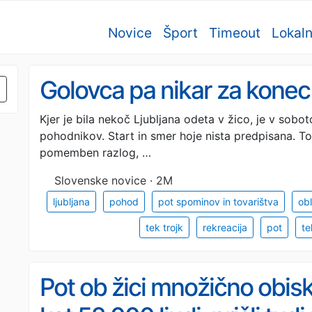
Novice
Šport
Timeout
Lokal
Golovca pa nikar za kone
Kjer je bila nekoč Ljubljana odeta v žico, je v sobo
pohodnikov. Start in smer hoje nista predpisana. To 
pomemben razlog, …
Slovenske novice · 2M
ljubljana
pohod
pot spominov in tovarištva
obl
tek trojk
rekreacija
pot
te
Pot ob žici množično obis