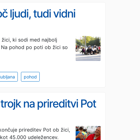
 ljudi, tudi vidni
žici, ki sodi med najbolj
 Na pohod po poti ob žici so
ljubljana
pohod
rojk na prireditvi Pot
ončuje prireditev Pot ob žici,
č kot 45.000 udeležencev.