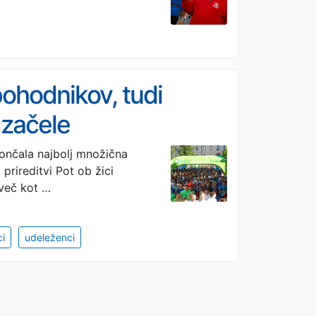
pohodnikov, tudi
 začele
ončala najbolj množična
 prireditvi Pot ob žici
 več kot …
i
udeleženci