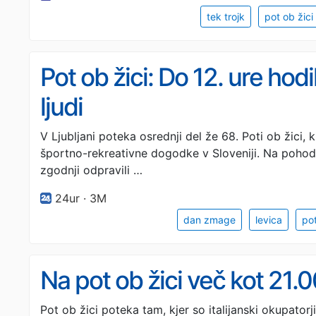
tek trojk
pot ob žici
Pot ob žici: Do 12. ure hod
ljudi
V Ljubljani poteka osrednji del že 68. Poti ob žici,
športno-rekreativne dogodke v Sloveniji. Na pohod 
zgodnji odpravili …
24ur · 3M
dan zmage
levica
pot
Na pot ob žici več kot 21
Pot ob žici poteka tam, kjer so italijanski okupato