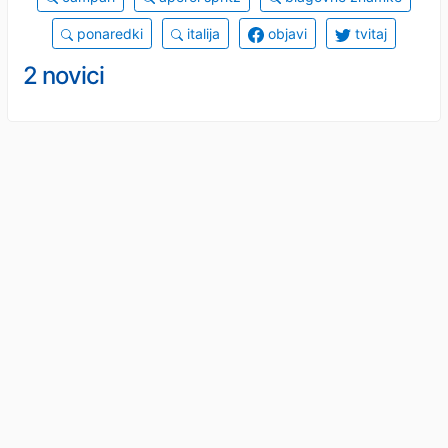
ponaredki
italija
objavi
tvitaj
2 novici