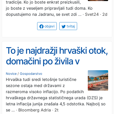
tradicije. Ko jo boste enkrat preizkusili,
jo boste z veseljem pripravljali tudi doma. Ko
dopustujemo na Jadranu, se svet zdi …
· Svet24 · 2d
objavi
tvitaj
To je najdražji hrvaški otok,
domačini po živila v
Slovenijo
Novice
/
Gospodarstvo
Hrvaška tudi sredi letošnje turistične
sezone ostaja med državami z
razmeroma visoko inflacijo. Po podatkih
hrvaškega državnega statističnega urada (DZS) je
letna inflacija junija znašala 4,5 odstotka. Najbolj so
se …
· Bloomberg Adria · 2t