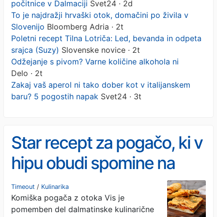
počitnice v Dalmaciji
Svet24 · 2d
To je najdražji hrvaški otok, domačini po živila v
Slovenijo
Bloomberg Adria · 2t
Poletni recept Tilna Lotriča: Led, bevanda in odpeta
srajca (Suzy)
Slovenske novice · 2t
Odžejanje s pivom? Varne količine alkohola ni
Delo · 2t
Zakaj vaš aperol ni tako dober kot v italijanskem
baru? 5 pogostih napak
Svet24 · 3t
Star recept za pogačo, ki v
hipu obudi spomine na
počitnice v Dalmaciji
Timeout
/
Kulinarika
Komiška pogača z otoka Vis je
pomemben del dalmatinske kulinarične