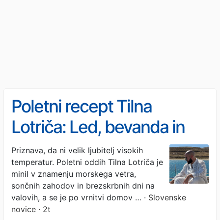
Poletni recept Tilna
Lotriča: Led, bevanda in
odpeta srajca (Suzy)
Priznava, da ni velik ljubitelj visokih
temperatur. Poletni oddih Tilna Lotriča je
minil v znamenju morskega vetra,
sončnih zahodov in brezskrbnih dni na
valovih, a se je po vrnitvi domov …
· Slovenske
novice · 2t