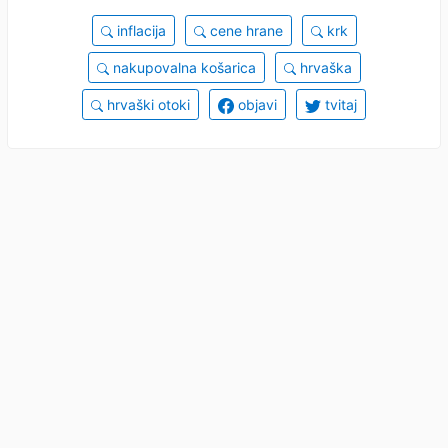
inflacija
cene hrane
krk
nakupovalna košarica
hrvaška
hrvaški otoki
objavi
tvitaj