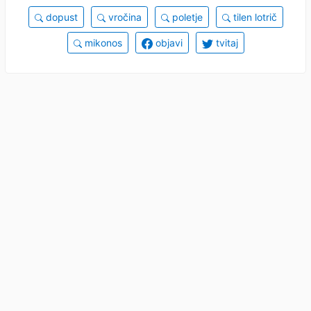
dopust
vročina
poletje
tilen lotrič
mikonos
objavi
tvitaj