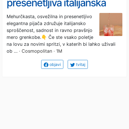
presenetljiva italijanska
različica spritza, ki jo letos
Mehurčkasta, osvežilna in presenetljivo
elegantna pijača združuje italijansko
odkrivajo ljubitelji
sproščenost, sadnost in ravno pravšnjo
aperitivov
mero grenkobe.👇 Če ste vsako poletje
na lovu za novimi spritzi, v katerih bi lahko uživali
ob …
· Cosmopolitan · 1M
objavi
tvitaj