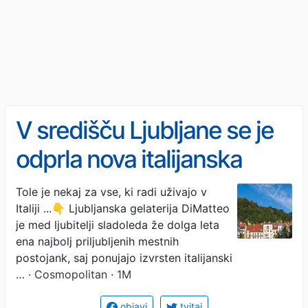
V središču Ljubljane se je
odprla nova italijanska
zgodba, ki bo navdušila
Tole je nekaj za vse, ki radi uživajo v
Italiji ...👇 Ljubljanska gelaterija DiMatteo
ljubitelje sladkega življenja
je med ljubitelji sladoleda že dolga leta
ena najbolj priljubljenih mestnih
postojank, saj ponujajo izvrsten italijanski
…
· Cosmopolitan · 1M
objavi
tvitaj