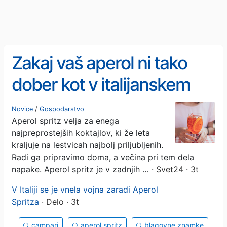
Zakaj vaš aperol ni tako
dober kot v italijanskem
baru? 5 pogostih napak
Novice
/
Gospodarstvo
Aperol spritz velja za enega
najpreprostejših koktajlov, ki že leta
kraljuje na lestvicah najbolj priljubljenih.
Radi ga pripravimo doma, a večina pri tem dela
napake. Aperol spritz je v zadnjih …
· Svet24 · 3t
V Italiji se je vnela vojna zaradi Aperol
Spritza
· Delo · 3t
campari
aperol spritz
blagovne znamke